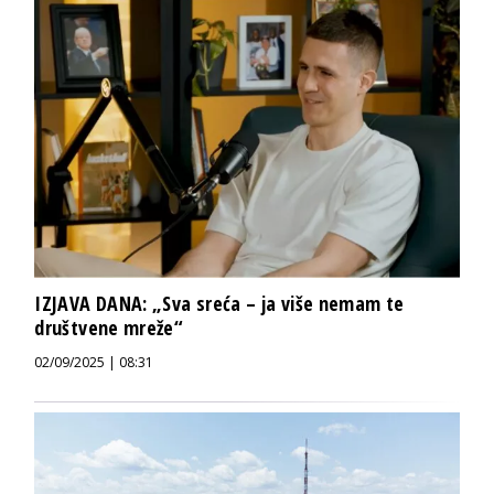
IZJAVA DANA: „Sva sreća – ja više nemam te
društvene mreže“
02/09/2025 | 08:31