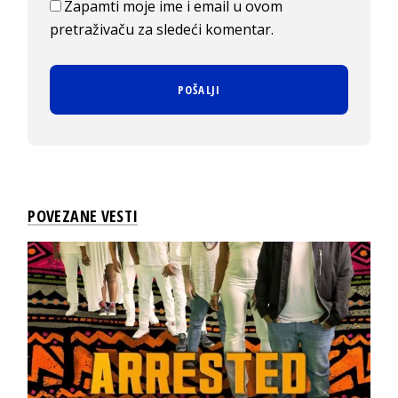
Zapamti moje ime i email u ovom
pretraživaču za sledeći komentar.
POVEZANE VESTI