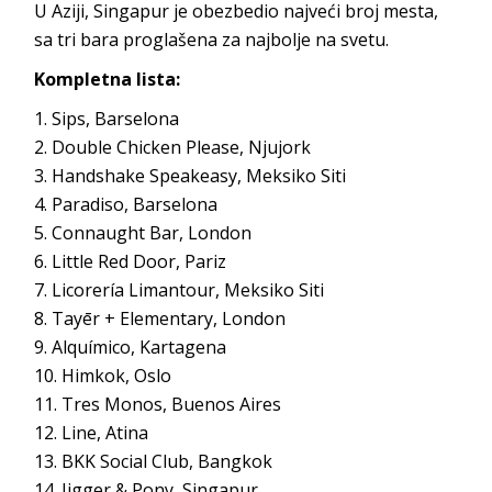
U Aziji, Singapur je obezbedio najveći broj mesta,
sa tri bara proglašena za najbolje na svetu.
Kompletna lista:
Sips, Barselona
Double Chicken Please, Njujork
Handshake Speakeasy, Meksiko Siti
Paradiso, Barselona
Connaught Bar, London
Little Red Door, Pariz
Licorería Limantour, Meksiko Siti
Tayēr + Elementary, London
Alquímico, Kartagena
Himkok, Oslo
Tres Monos, Buenos Aires
Line, Atina
BKK Social Club, Bangkok
Jigger & Pony, Singapur