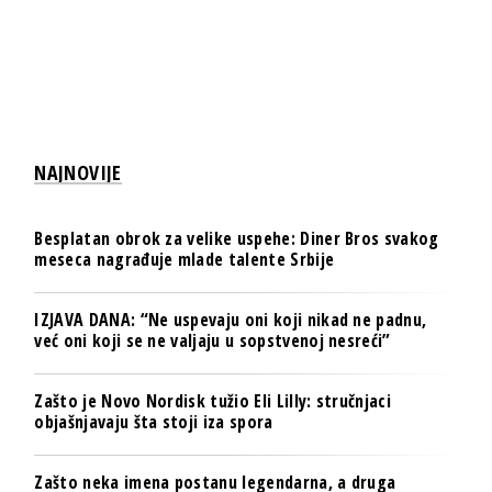
NAJNOVIJE
Besplatan obrok za velike uspehe: Diner Bros svakog
meseca nagrađuje mlade talente Srbije
IZJAVA DANA: “Ne uspevaju oni koji nikad ne padnu,
već oni koji se ne valjaju u sopstvenoj nesreći”
Zašto je Novo Nordisk tužio Eli Lilly: stručnjaci
objašnjavaju šta stoji iza spora
Zašto neka imena postanu legendarna, a druga