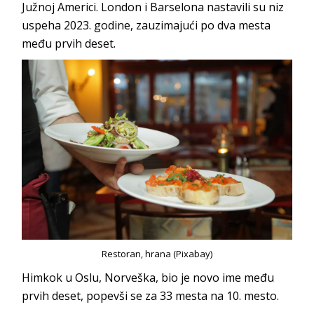
Južnoj Americi. London i Barselona nastavili su niz
uspeha 2023. godine, zauzimajući po dva mesta
među prvih deset.
Restoran, hrana (Pixabay)
Himkok u Oslu, Norveška, bio je novo ime među
prvih deset, popevši se za 33 mesta na 10. mesto.