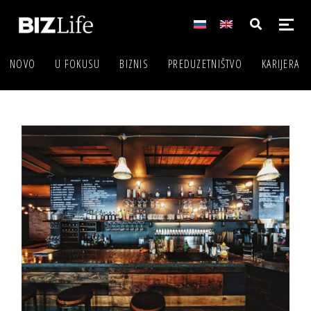
NOVO
U FOKUSU
BIZNIS
PREDUZETNIŠTVO
KARIJERA