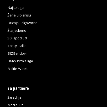
Najkolega
Žene u biznisu
UticajnOdgovorno
Šta jedemo
30 ispod 30
Tasty Talks
BIZBendovi
BMW biznis liga
Bizlife Week
Za partnere
Saradnja
Media Kit