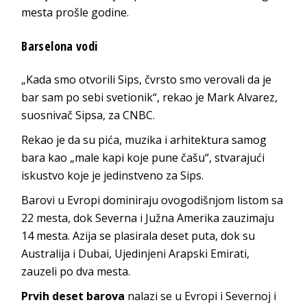
mesta prošle godine.
Barselona vodi
„Kada smo otvorili Sips, čvrsto smo verovali da je
bar sam po sebi svetionik“, rekao je Mark Alvarez,
suosnivač Sipsa, za CNBC.
Rekao je da su pića, muzika i arhitektura samog
bara kao „male kapi koje pune čašu“, stvarajući
iskustvo koje je jedinstveno za Sips.
Barovi u Evropi dominiraju ovogodišnjom listom sa
22 mesta, dok Severna i Južna Amerika zauzimaju
14 mesta. Azija se plasirala deset puta, dok su
Australija i Dubai, Ujedinjeni Arapski Emirati,
zauzeli po dva mesta.
Prvih deset barova
nalazi se u Evropi i Severnoj i