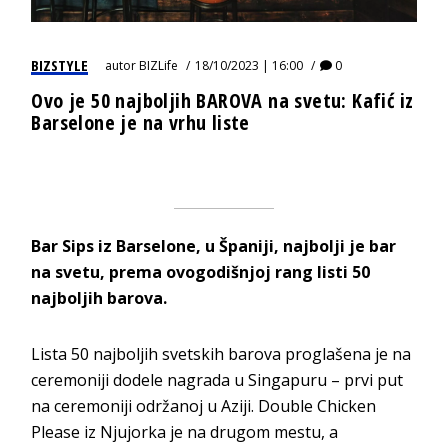
BIZSTYLE
autor
BIZLife
18/10/2023 | 16:00
0
Ovo je 50 najboljih BAROVA na svetu: Kafić iz
Barselone je na vrhu liste
Bar Sips iz Barselone, u Španiji, najbolji je bar
na svetu, prema ovogodišnjoj rang listi 50
najboljih barova.
Lista 50 najboljih svetskih barova proglašena je na
ceremoniji dodele nagrada u Singapuru – prvi put
na ceremoniji održanoj u Aziji. Double Chicken
Please iz Njujorka je na drugom mestu, a