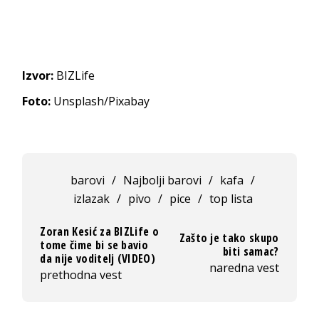
Izvor:
BIZLife
Foto:
Unsplash/Pixabay
barovi
/
Najbolji barovi
/
kafa
/
izlazak
/
pivo
/
pice
/
top lista
Zoran Kesić za BIZLife o
Zašto je tako skupo
tome čime bi se bavio
biti samac?
da nije voditelj (VIDEO)
naredna vest
prethodna vest