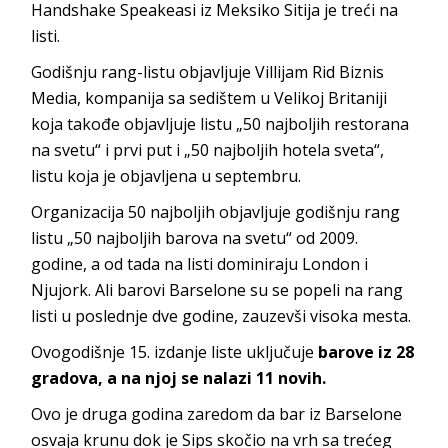
Handshake Speakeasi iz Meksiko Sitija je treći na
listi.
Godišnju rang-listu objavljuje Villijam Rid Biznis
Media, kompanija sa sedištem u Velikoj Britaniji
koja takođe objavljuje listu „50 najboljih restorana
na svetu“ i prvi put i „50 najboljih hotela sveta“,
listu koja je objavljena u septembru.
Organizacija 50 najboljih objavljuje godišnju rang
listu „50 najboljih barova na svetu“ od 2009.
godine, a od tada na listi dominiraju London i
Njujork. Ali barovi Barselone su se popeli na rang
listi u poslednje dve godine, zauzevši visoka mesta.
Ovogodišnje 15. izdanje liste uključuje
barove iz 28
gradova, a na njoj se nalazi 11 novih.
Ovo je druga godina zaredom da bar iz Barselone
osvaja krunu dok je Sips skočio na vrh sa trećeg