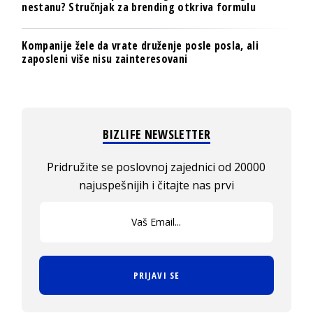
nestanu? Stručnjak za brending otkriva formulu
Kompanije žele da vrate druženje posle posla, ali
zaposleni više nisu zainteresovani
BIZLIFE NEWSLETTER
Pridružite se poslovnoj zajednici od 20000
najuspešnijih i čitajte nas prvi
PRIJAVI SE