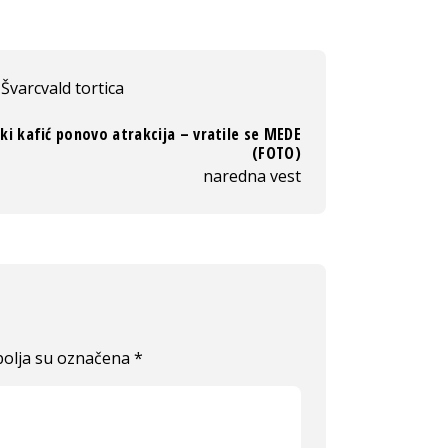
Švarcvald tortica
i kafić ponovo atrakcija – vratile se MEDE
(FOTO)
naredna vest
olja su označena
*