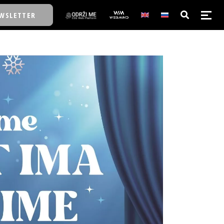
WSLETTER
E/SCHOOL
E/SCHOOL
A
A