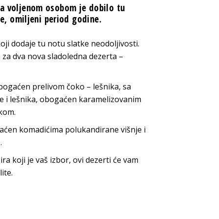
 sa voljenom osobom je dobilo tu
, omiljeni period godine.
ji dodaje tu notu slatke neodoljivosti.
 za dva nova sladoledna dezerta –
bogaćen prelivom čoko – lešnika, sa
de i lešnika, obogaćen karamelizovanim
ikom.
aćen komadićima polukandirane višnje i
.
ra koji je vaš izbor, ovi dezerti će vam
ite.