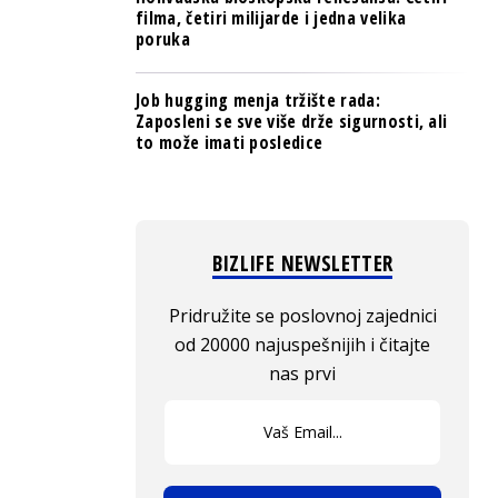
filma, četiri milijarde i jedna velika
poruka
Job hugging menja tržište rada:
Zaposleni se sve više drže sigurnosti, ali
to može imati posledice
BIZLIFE NEWSLETTER
Pridružite se poslovnoj zajednici
od 20000 najuspešnijih i čitajte
nas prvi