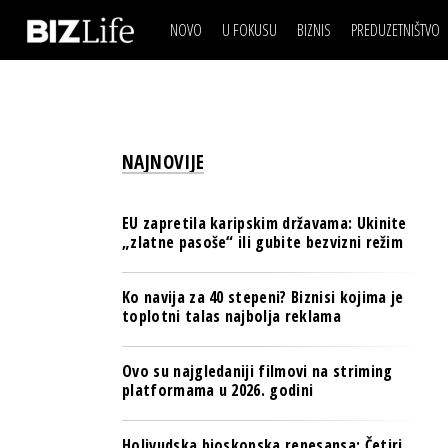
NOVO
U FOKUSU
BIZNIS
PREDUZETNIŠTVO
IZJAVA DANA
BIZNIS SCENA
VIDEO
REAL ESTATE
IZJAVA DANA
BIZNIS SCENA
BREND I KOMUNIKACI
VIDEO
REAL ESTATE
ESG & ENERGY
NAJNOVIJE
BREND I KOMUNIKACI
BANKE
ESG & ENERGY
OSIGURANJE
EU zapretila karipskim državama: Ukinite
BANKE
„zlatne pasoše“ ili gubite bezvizni režim
TECH I AI
OSIGURANJE
BIZNIS & SPORT
Ko navija za 40 stepeni? Biznisi kojima je
TECH I AI
toplotni talas najbolja reklama
PULS REGIONA
BIZNIS & SPORT
NOVO NA RAFU
Ovo su najgledaniji filmovi na striming
PULS REGIONA
platformama u 2026. godini
NOVO NA RAFU
Holivudska bioskopska renesansa: Četiri