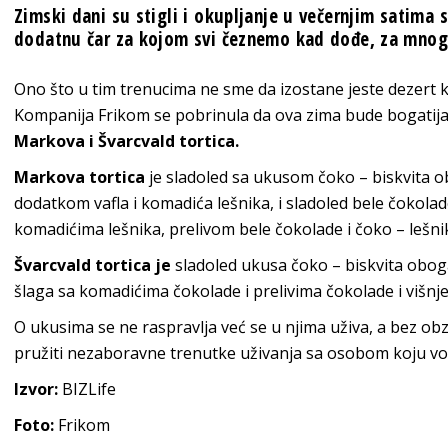
Zimski dani su stigli i okupljanje u večernjim satima
dodatnu čar za kojom svi čeznemo kad dođe, za mnoge
Ono što u tim trenucima ne sme da izostane jeste dezert ko
Kompanija Frikom se pobrinula da ova zima bude bogatija
Markova i Švarcvald tortica.
Markova tortica
je sladoled sa ukusom čoko – biskvita o
dodatkom vafla i komadića lešnika, i sladoled bele čokola
komadićima lešnika, prelivom bele čokolade i čoko – lešn
Švarcvald tortica je
sladoled ukusa čoko – biskvita obog
šlaga sa komadićima čokolade i prelivima čokolade i višnje
O ukusima se ne raspravlja već se u njima uživa, a bez obzi
pružiti nezaboravne trenutke uživanja sa osobom koju vol
Izvor:
BIZLife
Foto:
Frikom