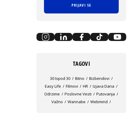
PRIJAVI SE
TAGOVI
30 Ispod 30
Bitno
Bizbendovi
Easy Life
Filmovi
HR
Izjava Dana
Odrzime
Poslovne Vesti
Putovanja
Važno
Wannabe
Webmind