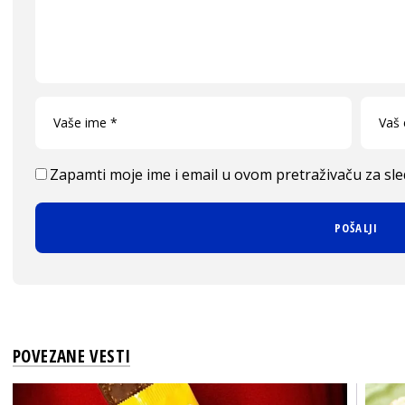
Zapamti moje ime i email u ovom pretraživaču za sl
POVEZANE VESTI