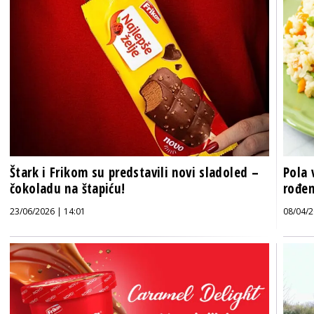
Štark i Frikom su predstavili novi sladoled –
Pola 
čokoladu na štapiću!
rođen
23/06/2026 | 14:01
08/04/2