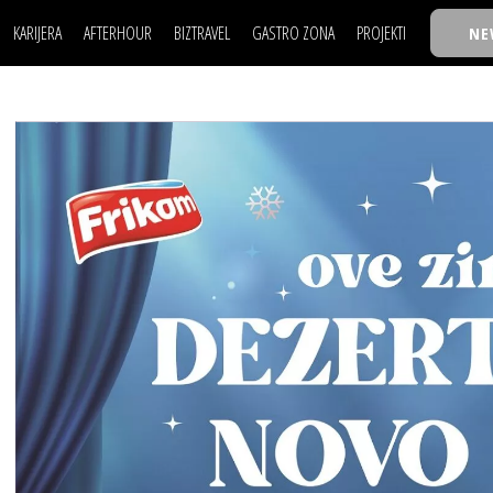
KARIJERA
AFTERHOUR
BIZTRAVEL
GASTRO ZONA
PROJEKTI
NE
POSAO
FILM I SCENA
NAJKOLEGA
LJUDI (HR)
KNJIGE
TASTY TALKS
POSAO
FILM I SCENA
NAJKOLEGA
JE
MOJ UGAO
AUTO SVET
30 ISPOD 30
LJUDI (HR)
KNJIGE
TASTY TALKS
USAVRŠAVANJE
STIL
BACK TO OFFIC
JE
MOJ UGAO
AUTO SVET
30 ISPOD 30
KNOW-HOW
WELLBEING
BIZBENDOVI
USAVRŠAVANJE
STIL
BACK TO OFFIC
BIZKOLEGIJUM
KNOW-HOW
WELLBEING
BIZBENDOVI
BMW BIZNIS LIG
BIZKOLEGIJUM
BIZLIFE WEEK
BMW BIZNIS LIG
IZJAVA GODINE
BIZLIFE WEEK
IZJAVA GODINE