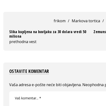
frikom
/
Markova tortica
/
Slika kupljena na buvljaku za 30 dolara vredi 50
Zemunsk
miliona
prethodna vest
OSTAVITE KOMENTAR
Vaša adresa e-pošte neće biti objavljena.
Neophodna p