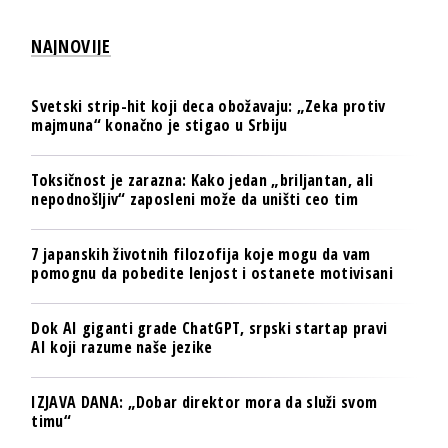
NAJNOVIJE
Svetski strip-hit koji deca obožavaju: „Zeka protiv
majmuna“ konačno je stigao u Srbiju
Toksičnost je zarazna: Kako jedan „briljantan, ali
nepodnošljiv“ zaposleni može da uništi ceo tim
7 japanskih životnih filozofija koje mogu da vam
pomognu da pobedite lenjost i ostanete motivisani
Dok AI giganti grade ChatGPT, srpski startap pravi
AI koji razume naše jezike
IZJAVA DANA: „Dobar direktor mora da služi svom
timu“