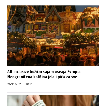
All-inclusive božićni sajam osvaja Evropu:
Neograničena količina jela i pića za sve
26/11/2025 | 10:31