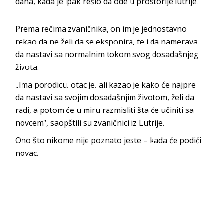
dana, kada je ipak rešio da ode u prostorije lutrije.
Prema rečima zvaničnika, on im je jednostavno
rekao da ne želi da se eksponira, te i da namerava
da nastavi sa normalnim tokom svog dosadašnjeg
života.
„Ima porodicu, otac je, ali kazao je kako će najpre
da nastavi sa svojim dosadašnjim životom, želi da
radi, a potom će u miru razmisliti šta će učiniti sa
novcem“, saopštili su zvaničnici iz Lutrije.
Ono što nikome nije poznato jeste – kada će podići
novac.