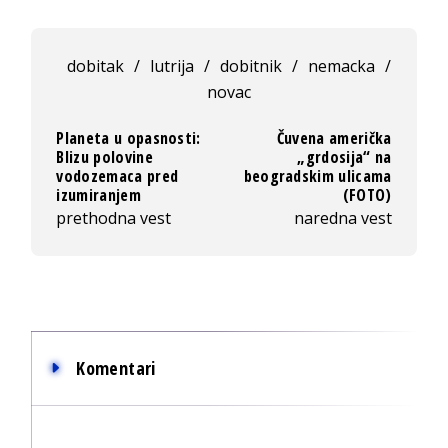
dobitak
/
lutrija
/
dobitnik
/
nemacka
/
novac
Planeta u opasnosti:
Čuvena američka
Blizu polovine
„grdosija“ na
vodozemaca pred
beogradskim ulicama
izumiranjem
(FOTO)
prethodna vest
naredna vest
Komentari