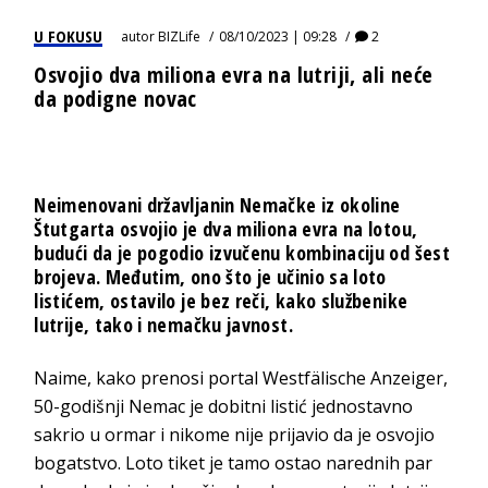
U FOKUSU
autor
BIZLife
08/10/2023 | 09:28
2
Osvojio dva miliona evra na lutriji, ali neće
da podigne novac
Neimenovani državljanin Nemačke iz okoline
Štutgarta osvojio je dva miliona evra na lotou,
budući da je pogodio izvučenu kombinaciju od šest
brojeva. Međutim, ono što je učinio sa loto
listićem, ostavilo je bez reči, kako službenike
lutrije, tako i nemačku javnost.
Naime, kako prenosi portal Westfälische Anzeiger,
50-godišnji Nemac je dobitni listić jednostavno
sakrio u ormar i nikome nije prijavio da je osvojio
bogatstvo. Loto tiket je tamo ostao narednih par