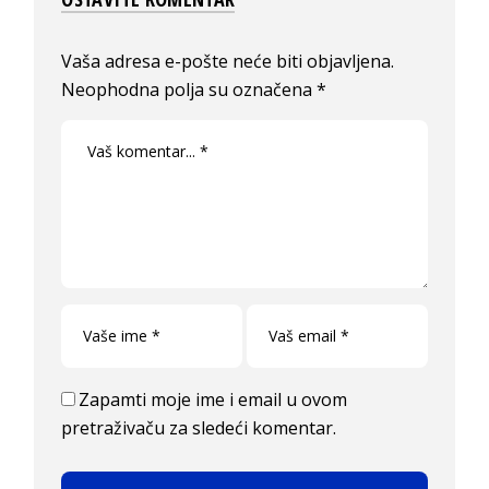
Vaša adresa e-pošte neće biti objavljena.
Neophodna polja su označena
*
Zapamti moje ime i email u ovom
pretraživaču za sledeći komentar.