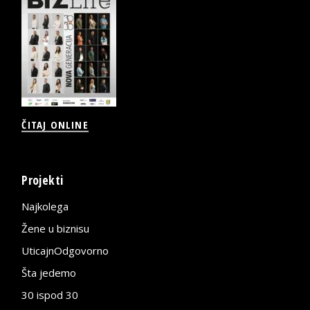
ČITAJ ONLINE
Projekti
Najkolega
Žene u biznisu
UticajnOdgovorno
Šta jedemo
30 ispod 30