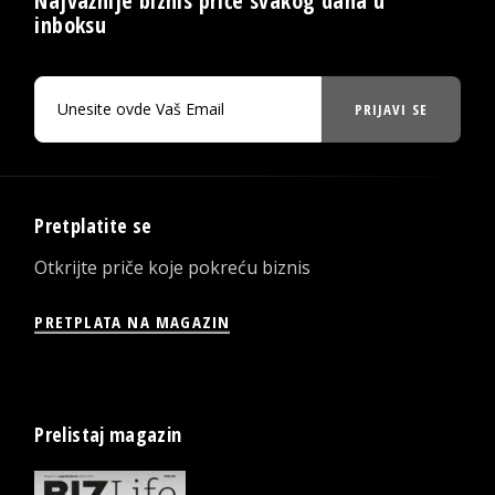
Najvažnije biznis priče svakog dana u
inboksu
PRIJAVI SE
Pretplatite se
Otkrijte priče koje pokreću biznis
PRETPLATA NA MAGAZIN
Prelistaj magazin