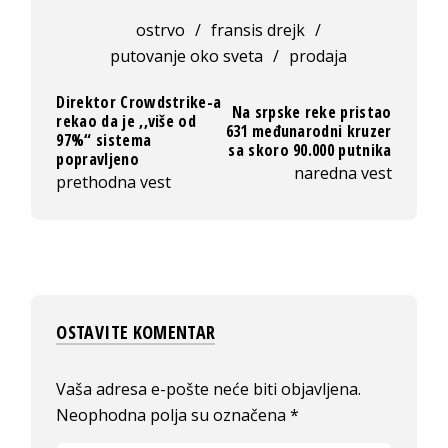
ostrvo
/
fransis drejk
/
putovanje oko sveta
/
prodaja
Direktor Crowdstrike-a
Na srpske reke pristao
rekao da je ,,više od
631 međunarodni kruzer
97%“ sistema
sa skoro 90.000 putnika
popravljeno
naredna vest
prethodna vest
OSTAVITE KOMENTAR
Vaša adresa e-pošte neće biti objavljena.
Neophodna polja su označena
*