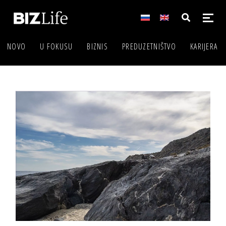
NOVO
U FOKUSU
BIZNIS
PREDUZETNIŠTVO
KARIJERA