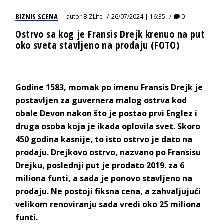
BIZNIS SCENA
autor
BIZLife
26/07/2024 | 16:35
0
Ostrvo sa kog je Fransis Drejk krenuo na put
oko sveta stavljeno na prodaju (FOTO)
Godine 1583, momak po imenu Fransis Drejk je
postavljen za guvernera malog ostrva kod
obale Devon nakon što je postao prvi Englez i
druga osoba koja je ikada oplovila svet. Skoro
450 godina kasnije, to isto ostrvo je dato na
prodaju. Drejkovo ostrvo, nazvano po Fransisu
Drejku, poslednji put je prodato 2019. za 6
miliona funti, a sada je ponovo stavljeno na
prodaju. Ne postoji fiksna cena, a zahvaljujući
velikom renoviranju sada vredi oko 25 miliona
funti.