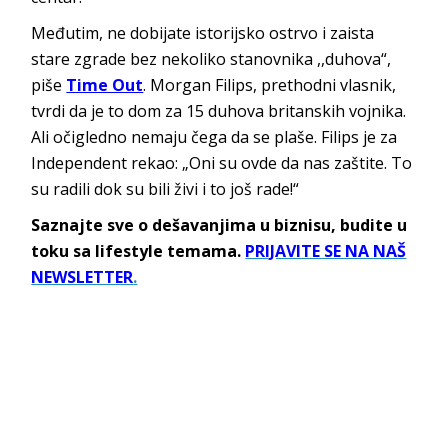
Međutim, ne dobijate istorijsko ostrvo i zaista
stare zgrade bez nekoliko stanovnika ,,duhova“,
piše
Time Out
. Morgan Filips, prethodni vlasnik,
tvrdi da je to dom za 15 duhova britanskih vojnika.
Ali očigledno nemaju čega da se plaše. Filips je za
Independent rekao: „Oni su ovde da nas zaštite. To
su radili dok su bili živi i to još rade!“
Saznajte sve o dešavanjima u biznisu, budite u
toku sa lifestyle temama.
PRIJAVITE SE NA NAŠ
NEWSLETTER
.