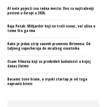
AI neće pojesti sva radna mesta: Ovo su najtraženiji
poslovi u Evropi u 2026.
Baja Patak: Milijarder koji ne troši novac, već uživa u
tome što ga ima
Kako je jedan strip zauvek promenio Betmena: Od
šaljivog superheroja do mračnog osvetnika
Osam filmova koji su predvideli budućnost u kojoj
danas živimo
Bacamo tone hrane, a srpski startap je od toga
napravio biznis