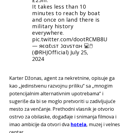
It takes less than 10
minutes to reach by boat
and once on land there is
military history
everywhere.
pic.twitter.com/dootRCMB8U
— яєαℓιѕт נανѕтαн 💻🖱
(@RHJOfficial)
July 25,
2024
Karter Džonas, agent za nekretnine, opisuje ga
kao „jedinstvenu razvojnu priliku“ sa „mnogim
potencijalnim alternativnim upotrebama“ i
sugeriše da bi se moglo pretvoriti u zadivljujuće
mesto za venčanje. Prethodni vlasnik je otvorio
ostrvo za obilaske, događaje i snimanja filmova i
imao ambicije da otvori dva
hotela
, muzej i velnes
centar.