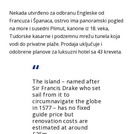
Nekada utvrđeno za odbranu Engleske od
Francuza i Španaca, ostrvo ima panoramski pogled
na more i susedni Plimut, kanone iz 18. veka,
Tudorske kasarne i podzemnu mrežu tunela koja
vodi do privatne plaže. Prodaja uključuje i
odobrene planove za luksuzni hotel sa 43 kreveta.
The island – named after
Sir Francis Drake who set
sail from it to
circumnavigate the globe
in 1577 – has no fixed
guide price but
renovation costs are
estimated at around
£25m.