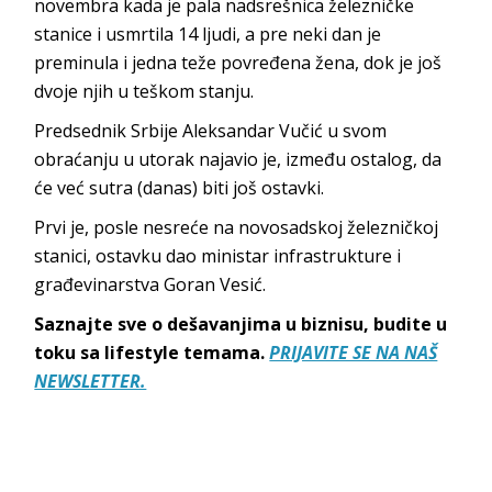
novembra kada je pala nadsrešnica železničke
stanice i usmrtila 14 ljudi, a pre neki dan je
preminula i jedna teže povređena žena, dok je još
dvoje njih u teškom stanju.
Predsednik Srbije Aleksandar Vučić u svom
obraćanju u utorak najavio je, između ostalog, da
će već sutra (danas) biti još ostavki.
Prvi je, posle nesreće na novosadskoj železničkoj
stanici, ostavku dao ministar infrastrukture i
građevinarstva Goran Vesić.
Saznajte sve o dešavanjima u biznisu, budite u
toku sa lifestyle temama.
PRIJAVITE SE NA NAŠ
NEWSLETTER.