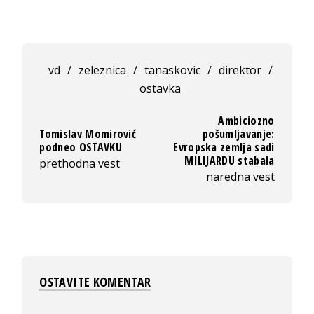
vd
/
zeleznica
/
tanaskovic
/
direktor
/
ostavka
Ambiciozno
Tomislav Momirović
pošumljavanje:
podneo OSTAVKU
Evropska zemlja sadi
MILIJARDU stabala
prethodna vest
naredna vest
OSTAVITE KOMENTAR