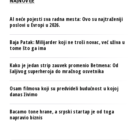
NAJNOVIJE
AI neće pojesti sva radna mesta: Ovo su najtraženiji
poslovi u Evropi u 2026.
Baja Patak: Milijarder koji ne troši novac, već uživa u
tome što ga ima
Kako je jedan strip zauvek promenio Betmena: Od
šaljivog superheroja do mračnog osvetnika
Osam filmova koji su predvideli budućnost u kojoj
danas živimo
Bacamo tone hrane, a srpski startap je od toga
napravio biznis