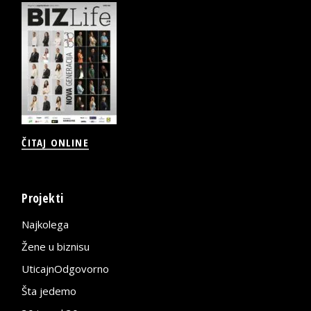
ČITAJ ONLINE
Projekti
Najkolega
Žene u biznisu
UticajnOdgovorno
Šta jedemo