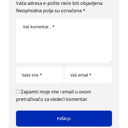
Vaša adresa e-pošte neće biti objavljena.
Neophodna polja su označena
*
Zapamti moje ime i email u ovom
pretraživaču za sledeći komentar.