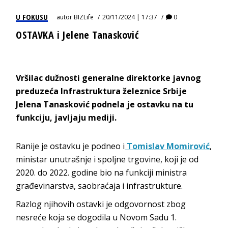
U FOKUSU
autor
BIZLife
20/11/2024 | 17:37
0
OSTAVKA i Jelene Tanasković
Vršilac dužnosti generalne direktorke javnog
preduzeća Infrastruktura železnice Srbije
Jelena Tanasković podnela je ostavku na tu
funkciju, javljaju mediji.
Ranije je ostavku je podneo i
Tomislav Momirović
,
ministar unutrašnje i spoljne trgovine, koji je od
2020. do 2022. godine bio na funkciji ministra
građevinarstva, saobraćaja i infrastrukture.
Razlog njihovih ostavki je odgovornost zbog
nesreće koja se dogodila u Novom Sadu 1.