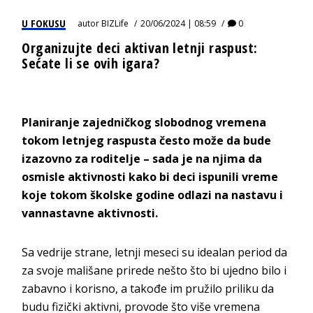
U FOKUSU
autor
BIZLife
20/06/2024 | 08:59
0
Organizujte deci aktivan letnji raspust:
Sećate li se ovih igara?
Planiranje zajedničkog slobodnog vremena
tokom letnjeg raspusta često može da bude
izazovno za roditelje – sada je na njima da
osmisle aktivnosti kako bi deci ispunili vreme
koje tokom školske godine odlazi na nastavu i
vannastavne aktivnosti.
Sa vedrije strane, letnji meseci su idealan period da
za svoje mališane prirede nešto što bi ujedno bilo i
zabavno i korisno, a takođe im pružilo priliku da
budu fizički aktivni, provode što više vremena