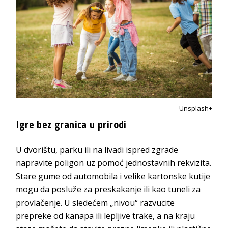
Unsplash+
Igre bez granica u prirodi
U dvorištu, parku ili na livadi ispred zgrade
napravite poligon uz pomoć jednostavnih rekvizita.
Stare gume od automobila i velike kartonske kutije
mogu da posluže za preskakanje ili kao tuneli za
provlačenje. U sledećem „nivou“ razvucite
prepreke od kanapa ili lepljive trake, a na kraju