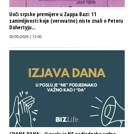
Uoči srpske premijere u Zappa Bazi: 11
zanimljivosti koje (verovatno) niste znali o Peteru
Dohertyju...
02/05/2026 | 12:00
IZJANA DANA: „U poslu je NE podjednako važno