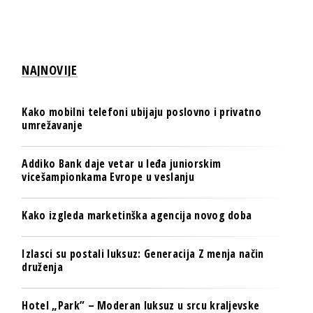
NAJNOVIJE
Kako mobilni telefoni ubijaju poslovno i privatno
umrežavanje
Addiko Bank daje vetar u leđa juniorskim
vicešampionkama Evrope u veslanju
Kako izgleda marketinška agencija novog doba
Izlasci su postali luksuz: Generacija Z menja način
druženja
Hotel „Park” – Moderan luksuz u srcu kraljevske