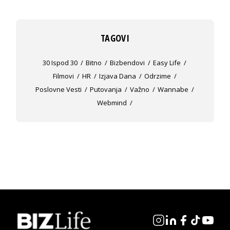
TAGOVI
30 Ispod 30
Bitno
Bizbendovi
Easy Life
Filmovi
HR
Izjava Dana
Odrzime
Poslovne Vesti
Putovanja
Važno
Wannabe
Webmind