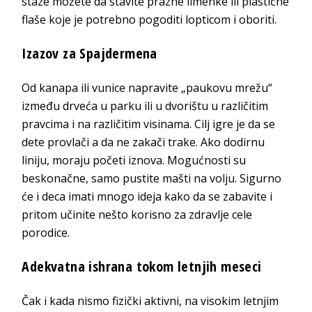
staze možete da stavite prazne limenke ili plastične
flaše koje je potrebno pogoditi lopticom i oboriti.
Izazov za Spajdermena
Od kanapa ili vunice napravite „paukovu mrežu“
između drveća u parku ili u dvorištu u različitim
pravcima i na različitim visinama. Cilj igre je da se
dete provlači a da ne zakači trake. Ako dodirnu
liniju, moraju početi iznova. Mogućnosti su
beskonačne, samo pustite mašti na volju. Sigurno
će i deca imati mnogo ideja kako da se zabavite i
pritom učinite nešto korisno za zdravlje cele
porodice.
Adekvatna ishrana tokom letnjih meseci
Čak i kada nismo fizički aktivni, na visokim letnjim