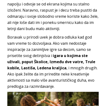
napolju i odvoje se od ekrana kojima su stalno
izloženi. Naravno, raspust je i decu treba pustiti da
odmaraju i svoje slobodno vreme koriste kako žele,
ali nije loše dati im i poneku smernicu kako da im
letnji dani budu malo aktivniji.
Boravak u prirodi uvek je dobra odluka kad god
vam vreme to dozvoljava. Ako vam nedostaje
inspiracije za zanimljive igre sa decom, samo se
prisetite svog detinjstva i
igara u kojima ste
uživali, poput
Školice, Između dve vatre, Trule
kobile, Lastiša, Ledena kraljica
, i mnogih drugih.
Ako ipak želite da im priredite neke kreativnije
aktivnosti sa malo više avanturističkog duha, evo
predloga za razmrdavanje.