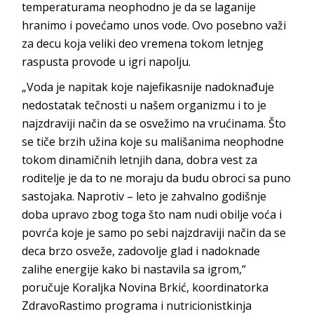
temperaturama neophodno je da se laganije
hranimo i povećamo unos vode. Ovo posebno važi
za decu koja veliki deo vremena tokom letnjeg
raspusta provode u igri napolju.
„Voda je napitak koje najefikasnije nadoknađuje
nedostatak tečnosti u našem organizmu i to je
najzdraviji način da se osvežimo na vrućinama. Što
se tiče brzih užina koje su mališanima neophodne
tokom dinamičnih letnjih dana, dobra vest za
roditelje je da to ne moraju da budu obroci sa puno
sastojaka. Naprotiv – leto je zahvalno godišnje
doba upravo zbog toga što nam nudi obilje voća i
povrća koje je samo po sebi najzdraviji način da se
deca brzo osveže, zadovolje glad i nadoknade
zalihe energije kako bi nastavila sa igrom,“
poručuje Koraljka Novina Brkić, koordinatorka
ZdravoRastimo programa i nutricionistkinja