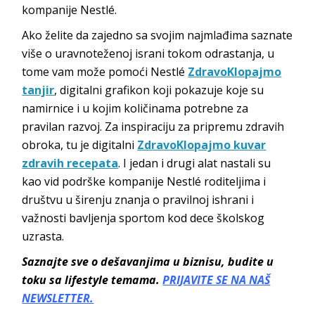
kompanije Nestlé.
Ako želite da zajedno sa svojim najmlađima saznate
više o uravnoteženoj israni tokom odrastanja, u
tome vam može pomoći Nestlé
ZdravoKlopajmo
tanjir
, digitalni grafikon koji pokazuje koje su
namirnice i u kojim količinama potrebne za
pravilan razvoj. Za inspiraciju za pripremu zdravih
obroka, tu je digitalni
ZdravoKlopajmo kuvar
zdravih recepata
. I jedan i drugi alat nastali su
kao vid podrške kompanije Nestlé roditeljima i
društvu u širenju znanja o pravilnoj ishrani i
važnosti bavljenja sportom kod dece školskog
uzrasta.
Saznajte sve o dešavanjima u biznisu, budite u
toku sa lifestyle temama.
PRIJAVITE SE NA NAŠ
NEWSLETTER.