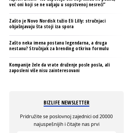
već oni koji se ne valjaju u sopstvenoj nesreći”
Zašto je Novo Nordisk tužio Eli Lilly: stručnjaci
objašnjavaju šta stoji iza spora
Zašto neka imena postanu legendarna, a druga
nestanu? Stručnjak za brending otkriva formulu
Kompanije žele da vrate druženje posle posla, ali
zaposleni više nisu zainteresovani
BIZLIFE NEWSLETTER
Pridružite se poslovnoj zajednici od 20000
najuspešnijih i čitajte nas prvi