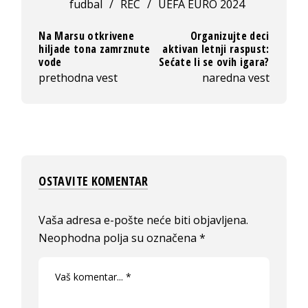
fudbal
/
REC
/
UEFA EURO 2024
Na Marsu otkrivene
Organizujte deci
hiljade tona zamrznute
aktivan letnji raspust:
vode
Sećate li se ovih igara?
prethodna vest
naredna vest
OSTAVITE KOMENTAR
Vaša adresa e-pošte neće biti objavljena.
Neophodna polja su označena
*