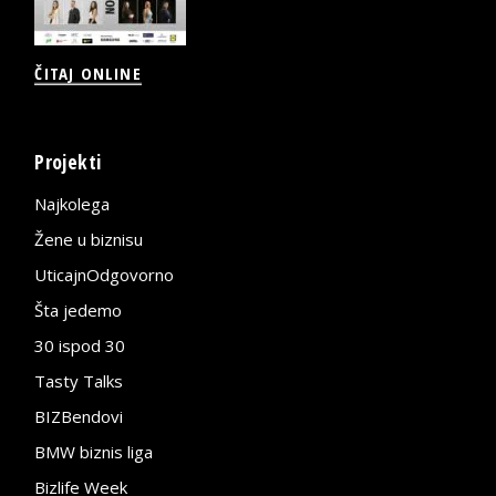
ČITAJ ONLINE
Projekti
Najkolega
Žene u biznisu
UticajnOdgovorno
Šta jedemo
30 ispod 30
Tasty Talks
BIZBendovi
BMW biznis liga
Bizlife Week