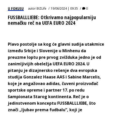
U FOKUSU
autor
BIZLife
19/06/2024 | 09:35
0
FUSSBALLLIEBE: Otkrivamo najpopularniju
nemačku reč na UEFA EURO 2024
Plavo postolje sa kog će glavni sudija utakmice
između Srbije i Slovenije u Minhenu da
preuzme loptu pre prvog zvižduka jedno je od
zanimljivijih obeležja UEFA EURO 2024. U
pitanju je dizajnersko rešenje dva evropska
studija Gonzalez Haase AAS i Sabine Marcelis,
koje je angažovao adidas, čuveni proizvođač
sportske opreme i partner 17. po redu
šampionata Starog kontinenta. Reč je o
jedinstvenom konceptu FUSSBALLLIEBE, što
znači „ljubav prema fudbalu“, koji je