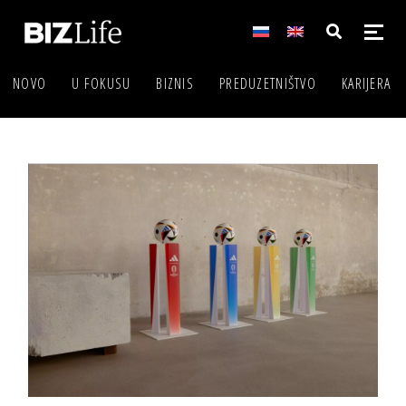
NOVO
U FOKUSU
BIZNIS
PREDUZETNIŠTVO
KARIJERA