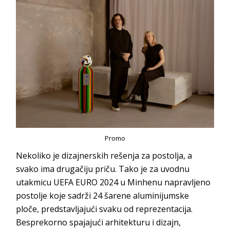
Promo
Nekoliko je dizajnerskih rešenja za postolja, a
svako ima drugačiju priču. Tako je za uvodnu
utakmicu UEFA EURO 2024 u Minhenu napravljeno
postolje koje sadrži 24 šarene aluminijumske
ploče, predstavljajući svaku od reprezentacija.
Besprekorno spajajući arhitekturu i dizajn,