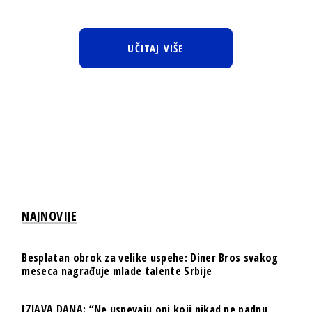
UČITAJ VIŠE
NAJNOVIJE
Besplatan obrok za velike uspehe: Diner Bros svakog
meseca nagrađuje mlade talente Srbije
IZJAVA DANA: “Ne uspevaju oni koji nikad ne padnu,