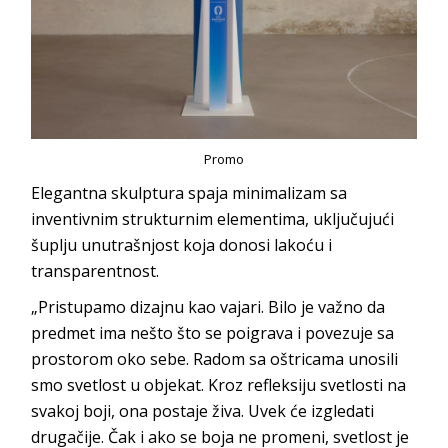
Promo
Elegantna skulptura spaja minimalizam sa
inventivnim strukturnim elementima, uključujući
šuplju unutrašnjost koja donosi lakoću i
transparentnost.
„Pristupamo dizajnu kao vajari. Bilo je važno da
predmet ima nešto što se poigrava i povezuje sa
prostorom oko sebe. Radom sa oštricama unosili
smo svetlost u objekat. Kroz refleksiju svetlosti na
svakoj boji, ona postaje živa. Uvek će izgledati
drugačije. Čak i ako se boja ne promeni, svetlost je