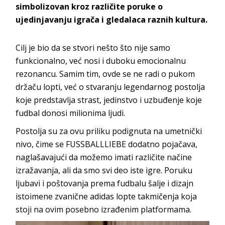
simbolizovan kroz različite poruke o
ujedinjavanju igrača i gledalaca raznih kultura.
Cilj je bio da se stvori nešto što nije samo
funkcionalno, već nosi i duboku emocionalnu
rezonancu. Samim tim, ovde se ne radi o pukom
držaču lopti, već o stvaranju legendarnog postolja
koje predstavlja strast, jedinstvo i uzbuđenje koje
fudbal donosi milionima ljudi.
Postolja su za ovu priliku podignuta na umetnički
nivo, čime se FUSSBALLLIEBE dodatno pojačava,
naglašavajući da možemo imati različite načine
izražavanja, ali da smo svi deo iste igre. Poruku
ljubavi i poštovanja prema fudbalu šalje i dizajn
istoimene zvanične adidas lopte takmičenja koja
stoji na ovim posebno izrađenim platformama.