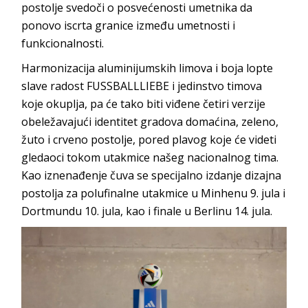
postolje svedoči o posvećenosti umetnika da
ponovo iscrta granice između umetnosti i
funkcionalnosti.
Harmonizacija aluminijumskih limova i boja lopte
slave radost FUSSBALLLIEBE i jedinstvo timova
koje okuplja, pa će tako biti viđene četiri verzije
obeležavajući identitet gradova domaćina, zeleno,
žuto i crveno postolje, pored plavog koje će videti
gledaoci tokom utakmice našeg nacionalnog tima.
Kao iznenađenje čuva se specijalno izdanje dizajna
postolja za polufinalne utakmice u Minhenu 9. jula i
Dortmundu 10. jula, kao i finale u Berlinu 14. jula.