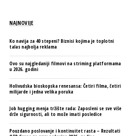
NAJNOVIJE
Ko navija za 40 stepeni? Biznisi kojima je toplotni
talas najbolja reklama
Ovo su najgledaniji filmovi na striming platformama
u 2026. godini
Holivudska bioskopska renesansa: Četiri filma, četiri
milijarde i jedna velika poruka
Job hugging menja tržište rada: Zaposleni se sve više
drže sigurnosti, ali to može imati posledice
Pouzdano poslovanje i kontinuitet rasta – Rezultati