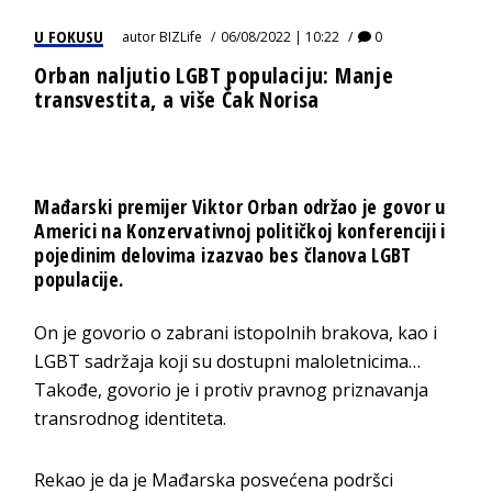
U FOKUSU
autor
BIZLife
06/08/2022 | 10:22
0
Orban naljutio LGBT populaciju: Manje
transvestita, a više Čak Norisa
Mađarski premijer Viktor Orban održao je govor u
Americi na Konzervativnoj političkoj konferenciji i
pojedinim delovima izazvao bes članova LGBT
populacije.
On je govorio o zabrani istopolnih brakova, kao i
LGBT sadržaja koji su dostupni maloletnicima…
Takođe, govorio je i protiv pravnog priznavanja
transrodnog identiteta.
Rekao je da je Mađarska posvećena podršci