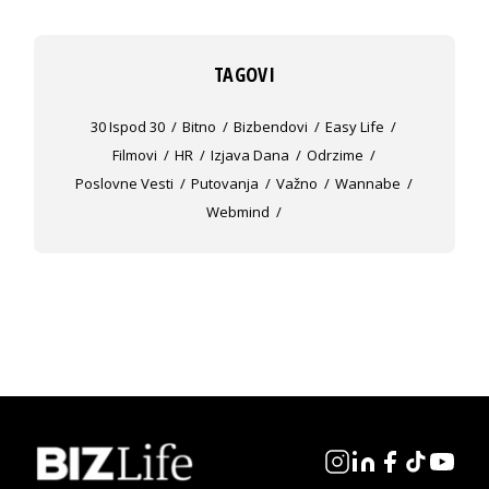
TAGOVI
30 Ispod 30
Bitno
Bizbendovi
Easy Life
Filmovi
HR
Izjava Dana
Odrzime
Poslovne Vesti
Putovanja
Važno
Wannabe
Webmind