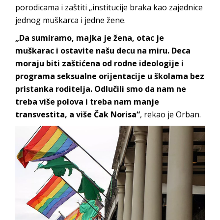
porodicama i zaštiti „institucije braka kao zajednice
jednog muškarca i jedne žene.
„Da sumiramo, majka je žena, otac je
muškarac i ostavite našu decu na miru. Deca
moraju biti zaštićena od rodne ideologije i
programa seksualne orijentacije u školama bez
pristanka roditelja. Odlučili smo da nam ne
treba više polova i treba nam manje
transvestita, a više Čak Norisa“
, rekao je Orban.