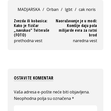
MADJARSKA
/
Orban
/
lgbt
/
cak noris
Zvezda ili kobasica:
Naoružavanje je u modi:
Kako je fizičar
Komšije daju pola
„navukao“ Tviteraše
milijarde evra za ratni
(FOTO)
brod
prethodna vest
naredna vest
OSTAVITE KOMENTAR
Vaša adresa e-pošte neće biti objavljena.
Neophodna polja su označena
*