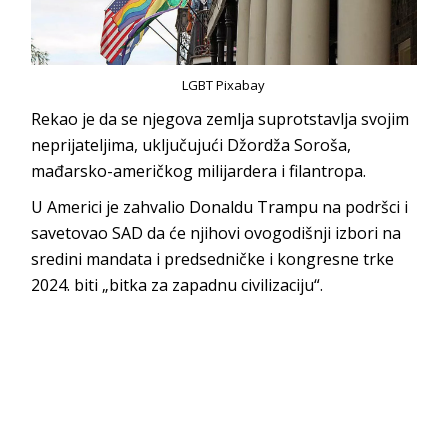
LGBT Pixabay
Rekao je da se njegova zemlja suprotstavlja svojim
neprijateljima, uključujući Džordža Soroša,
mađarsko-američkog milijardera i filantropa.
U Americi je zahvalio Donaldu Trampu na podršci i
savetovao SAD da će njihovi ovogodišnji izbori na
sredini mandata i predsedničke i kongresne trke
2024. biti „bitka za zapadnu civilizaciju“.