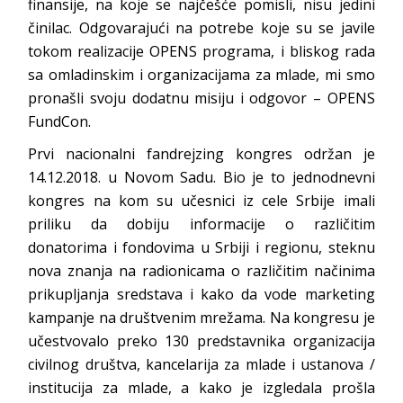
finansije, na koje se najčešće pomisli, nisu jedini
činilac. Odgovarajući na potrebe koje su se javile
tokom realizacije OPENS programa, i bliskog rada
sa omladinskim i organizacijama za mlade, mi smo
pronašli svoju dodatnu misiju i odgovor – OPENS
FundCon.
Prvi nacionalni fandrejzing kongres održan je
14.12.2018. u Novom Sadu. Bio je to jednodnevni
kongres na kom su učesnici iz cele Srbije imali
priliku da dobiju informacije o različitim
donatorima i fondovima u Srbiji i regionu, steknu
nova znanja na radionicama o različitim načinima
prikupljanja sredstava i kako da vode marketing
kampanje na društvenim mrežama. Na kongresu je
učestvovalo preko 130 predstavnika organizacija
civilnog društva, kancelarija za mlade i ustanova /
institucija za mlade, a kako je izgledala prošla