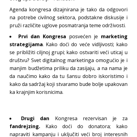
Agenda kongresa dizajnirana je tako da odgovori
na potrebe civilnog sektora, podstakne diskusije i
pruži različite uglove posmatranja teme održivosti.
Prvi dan Kongresa
posvećen je
marketing
strategijama
. Kako doći do veće vidljivosti; kako
se približiti ciljnoj grupi; kako ostvariti veći uticaj u
društvu? Svet digitalnog marketinga omogućio je i
manjim budžetima priliku da zasijaju, a na nama je
da naučimo kako da tu šansu dobro iskoristimo i
kako da sadržaj koji stvaramo bude bolje upakovan
ka krajnjim korisnicima.
Drugi dan
Kongresa rezervisan je za
fandrejzing.
Kako doći do donatora; kako
napraviti kampanju i uključiti veći broj interesnih