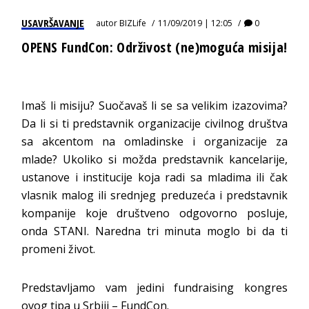
USAVRŠAVANJE
autor
BIZLife
11/09/2019 | 12:05
0
OPENS FundCon: Održivost (ne)moguća misija!
Imaš li misiju? Suočavaš li se sa velikim izazovima?
Da li si ti predstavnik organizacije civilnog društva
sa akcentom na omladinske i organizacije za
mlade? Ukoliko si možda predstavnik kancelarije,
ustanove i institucije koja radi sa mladima ili čak
vlasnik malog ili srednjeg preduzeća i predstavnik
kompanije koje društveno odgovorno posluje,
onda STANI. Naredna tri minuta moglo bi da ti
promeni život.
Predstavljamo vam jedini fundraising kongres
ovog tipa u Srbiji – FundCon.