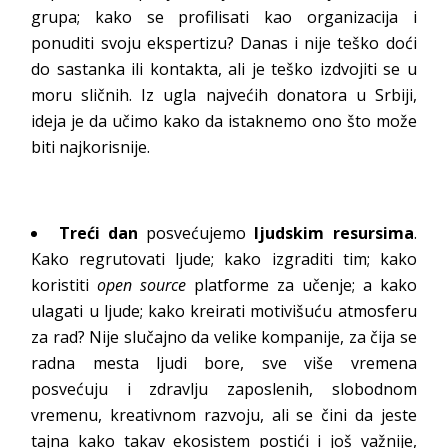
grupa; kako se profilisati kao organizacija i
ponuditi svoju ekspertizu? Danas i nije teško doći
do sastanka ili kontakta, ali je teško izdvojiti se u
moru sličnih. Iz ugla najvećih donatora u Srbiji,
ideja je da učimo kako da istaknemo ono što može
biti najkorisnije.
Treći dan
posvećujemo
ljudskim resursima
.
Kako regrutovati ljude; kako izgraditi tim; kako
koristiti
open source
platforme za učenje; a kako
ulagati u ljude; kako kreirati motivišuću atmosferu
za rad? Nije slučajno da velike kompanije, za čija se
radna mesta ljudi bore, sve više vremena
posvećuju i zdravlju zaposlenih, slobodnom
vremenu, kreativnom razvoju, ali se čini da jeste
tajna kako takav ekosistem postići i još važnije,