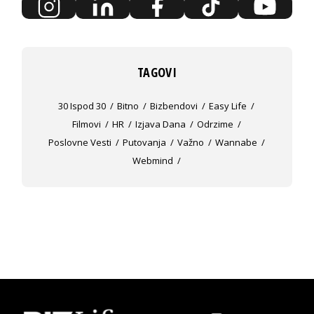
TAGOVI
30 Ispod 30
Bitno
Bizbendovi
Easy Life
Filmovi
HR
Izjava Dana
Odrzime
Poslovne Vesti
Putovanja
Važno
Wannabe
Webmind