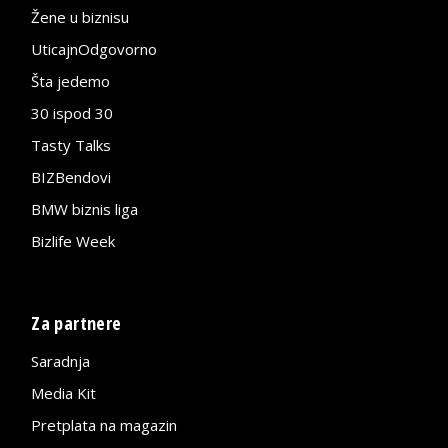
Žene u biznisu
UticajnOdgovorno
Šta jedemo
30 ispod 30
Tasty Talks
BIZBendovi
BMW biznis liga
Bizlife Week
Za partnere
Saradnja
Media Kit
Pretplata na magazin