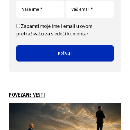
Zapamti moje ime i email u ovom
pretraživaču za sledeći komentar.
POVEZANE VESTI