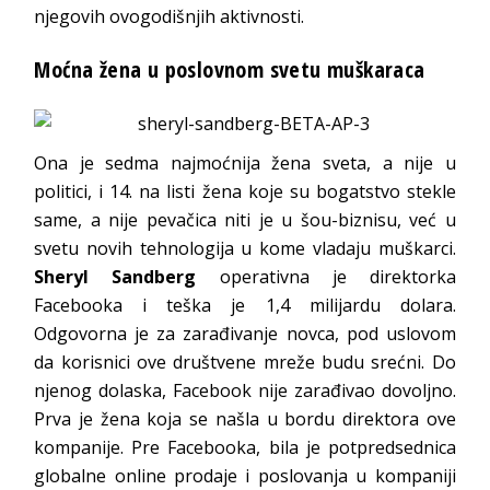
njegovih ovogodišnjih aktivnosti.
Moćna žena u poslovnom svetu muškaraca
Ona je sedma najmoćnija žena sveta, a nije u
politici, i 14. na listi žena koje su bogatstvo stekle
same, a nije pevačica niti je u šou-biznisu, već u
svetu novih tehnologija u kome vladaju muškarci.
Sheryl Sandberg
operativna je direktorka
Facebooka i teška je 1,4 milijardu dolara.
Odgovorna je za zarađivanje novca, pod uslovom
da korisnici ove društvene mreže budu srećni. Do
njenog dolaska, Facebook nije zarađivao dovoljno.
Prva je žena koja se našla u bordu direktora ove
kompanije. Pre Facebooka, bila je potpredsednica
globalne online prodaje i poslovanja u kompaniji