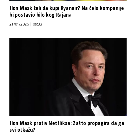
Ilon Mask želi da kupi Ryanair? Na čelo kompanije
bi postavio bilo kog Rajana
21/01/2026 | 09:33
Ilon Mask protiv Netfliksa: Zašto propagira da ga
svi otkažu?