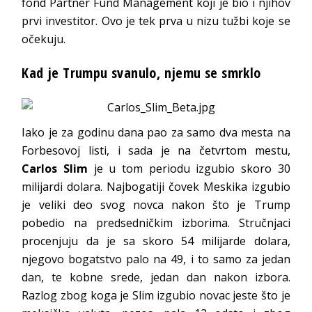
fond Partner Fund Management koji je bio i njihov
prvi investitor. Ovo je tek prva u nizu tužbi koje se
očekuju.
Kad je Trumpu svanulo, njemu se smrklo
Iako je za godinu dana pao za samo dva mesta na
Forbesovoj listi, i sada je na četvrtom mestu,
Carlos Slim
je u tom periodu izgubio skoro 30
milijardi dolara. Najbogatiji čovek Meskika izgubio
je veliki deo svog novca nakon što je Trump
pobedio na predsedničkim izborima. Stručnjaci
procenjuju da je sa skoro 54 milijarde dolara,
njegovo bogatstvo palo na 49, i to samo za jedan
dan, te kobne srede, jedan dan nakon izbora.
Razlog zbog koga je Slim izgubio novac jeste što je