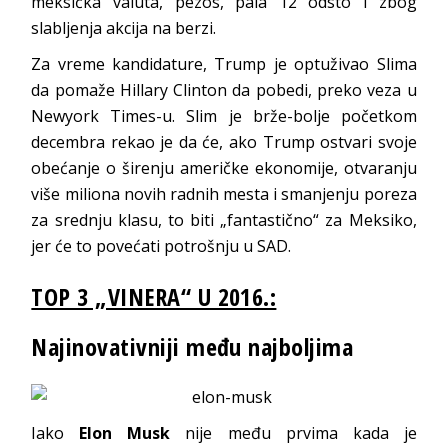
meksička valuta, pezos, pala 12 odsto i zbog
slabljenja akcija na berzi.
Za vreme kandidature, Trump je optuživao Slima
da pomaže Hillary Clinton da pobedi, preko veza u
Newyork Times-u. Slim je brže-bolje početkom
decembra rekao je da će, ako Trump ostvari svoje
obećanje o širenju američke ekonomije, otvaranju
više miliona novih radnih mesta i smanjenju poreza
za srednju klasu, to biti „fantastično“ za Meksiko,
jer će to povećati potrošnju u SAD.
TOP 3 „VINERA“ U 2016.:
Najinovativniji među najboljima
Iako
Elon Musk
nije među prvima kada je