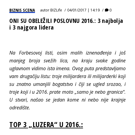
BIZNIS SCENA
autor
BIZLife
04/01/2017 | 14:19
0
ONI SU OBELEŽILI POSLOVNU 2016.: 3 najbolja
i 3 najgora lidera
Na Forbesovoj listi, osim malih iznenađenja i još
manjeg broja svežih lica, na kraju svake godine
uglavnom vidimo ista imena. Ovog puta predstavljamo
vam drugačiju listu: troje milijardera ili milijarderki koji
su znatno umanjili bogatstvo i čiji se ugled srozao, i
troje koji i u 2016. prate moto „samo je nebo granica“.
U stvari, našao se jedan kome ni nebo nije krajnje
odredište.
TOP 3 „LUZERA“ U 2016.: