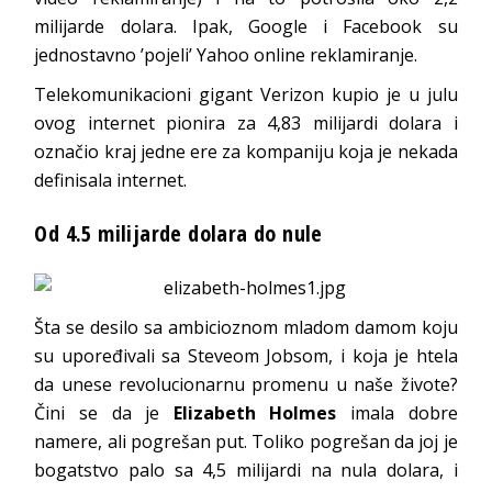
milijarde dolara. Ipak, Google i Facebook su
jednostavno ’pojeli’ Yahoo online reklamiranje.
Telekomunikacioni gigant Verizon kupio je u julu
ovog internet pionira za 4,83 milijardi dolara i
označio kraj jedne ere za kompaniju koja je nekada
definisala internet.
Od 4.5 milijarde dolara do nule
Šta se desilo sa ambicioznom mladom damom koju
su upoređivali sa Steveom Jobsom, i koja je htela
da unese revolucionarnu promenu u naše živote?
Čini se da je
Elizabeth Holmes
imala dobre
namere, ali pogrešan put. Toliko pogrešan da joj je
bogatstvo palo sa 4,5 milijardi na nula dolara, i