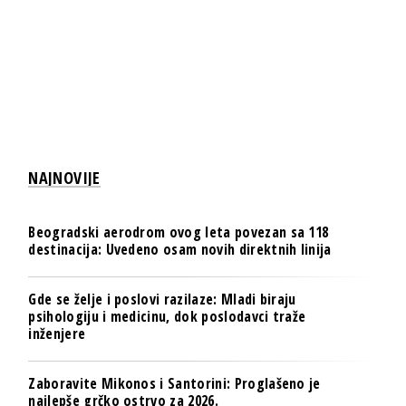
NAJNOVIJE
Beogradski aerodrom ovog leta povezan sa 118
destinacija: Uvedeno osam novih direktnih linija
Gde se želje i poslovi razilaze: Mladi biraju
psihologiju i medicinu, dok poslodavci traže
inženjere
Zaboravite Mikonos i Santorini: Proglašeno je
najlepše grčko ostrvo za 2026.