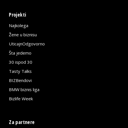
Projekti
Najkolega
Žene u biznisu
UticajnOdgovorno
Šta jedemo
30 ispod 30
Tasty Talks
BIZBendovi
BMW biznis liga
Bizlife Week
Za partnere