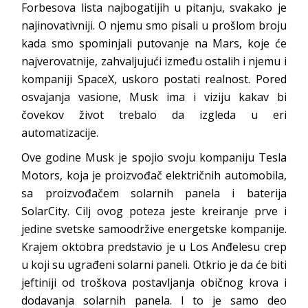
Forbesova lista najbogatijih u pitanju, svakako je
najinovativniji. O njemu smo pisali u prošlom broju
kada smo spominjali putovanje na Mars, koje će
najverovatnije, zahvaljujući između ostalih i njemu i
kompaniji SpaceX, uskoro postati realnost. Pored
osvajanja vasione, Musk ima i viziju kakav bi
čovekov život trebalo da izgleda u eri
automatizacije.
Ove godine Musk je spojio svoju kompaniju Tesla
Motors, koja je proizvođač električnih automobila,
sa proizvođačem solarnih panela i baterija
SolarCity. Cilj ovog poteza jeste kreiranje prve i
jedine svetske samoodržive energetske kompanije.
Krajem oktobra predstavio je u Los Anđelesu crep
u koji su ugrađeni solarni paneli. Otkrio je da će biti
jeftiniji od troškova postavljanja običnog krova i
dodavanja solarnih panela. I to je samo deo