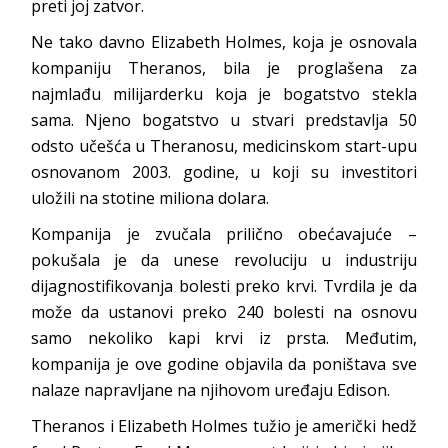
preti joj zatvor.
Ne tako davno Elizabeth Holmes, koja je osnovala
kompaniju Theranos, bila je proglašena za
najmlađu milijarderku koja je bogatstvo stekla
sama. Njeno bogatstvo u stvari predstavlja 50
odsto učešća u Theranosu, medicinskom start-upu
osnovanom 2003. godine, u koji su investitori
uložili na stotine miliona dolara.
Kompanija je zvučala prilično obećavajuće –
pokušala je da unese revoluciju u industriju
dijagnostifikovanja bolesti preko krvi. Tvrdila je da
može da ustanovi preko 240 bolesti na osnovu
samo nekoliko kapi krvi iz prsta. Međutim,
kompanija je ove godine objavila da poništava sve
nalaze napravljane na njihovom uređaju Edison.
Theranos i Elizabeth Holmes tužio je američki hedž