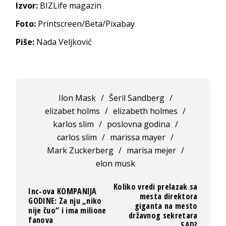
Izvor:
BIZLife magazin
Foto:
Printscreen/Beta/Pixabay
Piše:
Nada Veljković
Ilon Mask
/
Šeril Sandberg
/
elizabet holms
/
elizabeth holmes
/
karlos slim
/
poslovna godina
/
carlos slim
/
marissa mayer
/
Mark Zuckerberg
/
marisa mejer
/
elon musk
Koliko vredi prelazak sa
Inc-ova KOMPANIJA
mesta direktora
GODINE: Za nju „niko
giganta na mesto
nije čuo“ i ima milione
državnog sekretara
fanova
SAD?