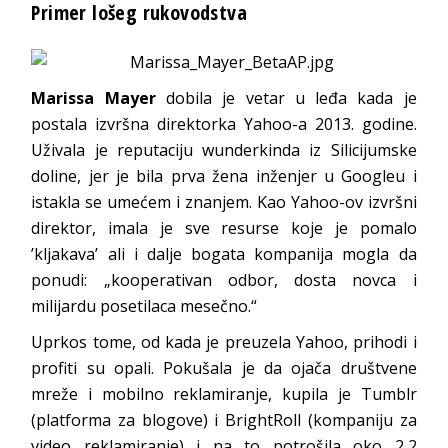
Primer lošeg rukovodstva
Marissa Mayer
dobila je vetar u leđa kada je
postala izvršna direktorka Yahoo-a 2013. godine.
Uživala je reputaciju wunderkinda iz Silicijumske
doline, jer je bila prva žena inženjer u Googleu i
istakla se umećem i znanjem. Kao Yahoo-ov izvršni
direktor, imala je sve resurse koje je pomalo
’kljakava’ ali i dalje bogata kompanija mogla da
ponudi: „kooperativan odbor, dosta novca i
milijardu posetilaca mesečno.“
Uprkos tome, od kada je preuzela Yahoo, prihodi i
profiti su opali. Pokušala je da ojača društvene
mreže i mobilno reklamiranje, kupila je Tumblr
(platforma za blogove) i BrightRoll (kompaniju za
video reklamiranje) i na to potrošila oko 2,2