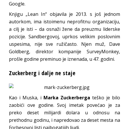
Google.
Knjigu „Lean In“ objavila je 2013. s još jednom
autorkom, ima istoimenu neprofitnu organizaciju,
a cilj je isti – da osnaži žene da preuzmu liderske
pozicije. Sandbergovoj, uprkos velikim poslovnim
uspesima, nije sve ružičasto. Njen muž, Dave
Goldberg, direktor kompanije SurveyMonkey,
prošle godine preminuo je iznenada, u 47. godini.
Zuckerberg i dalje ne staje
Kao i Muska, i
Marka Zuckerberga
teško je bilo
zaobići ove godine. Svoj imetak povećao je za
preko deset milijardi dolara u odnosu na
prethodnu godinu, i napredovao za deset mesta na
Forbesovoj listi najbogatijih ljudi.