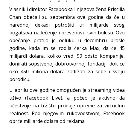
Vlasnik i direktor Facebooka i njegova žena Priscilla
Chan obećali su septembra ove godine da će u
narednoj dekadi potrošiti tri milijarde svog
bogatstva na lečenje i preventivu svih bolesti. Ovo
obećanje pratilo je odluku u decembru prošle
godine, kada im se rodila ćerka Max, da će 45
milijardi dolara, koliko vredi 99 odsto kompanije,
donirati sopstvenoj dobrotvornoj fondaciji, dok će
oko 450 miliona dolara zadržati za sebe i svoju
porodicu.
U aprilu ove godine omogućen je streaming videa
uživo (Facebook Live), a počeo je aktivno da
učestvuje na tržištu prodaje opreme za virtuelnu
realnost. Pod njegovim rukovodstvom, Facebook
obrće milijarde dolara od reklama.