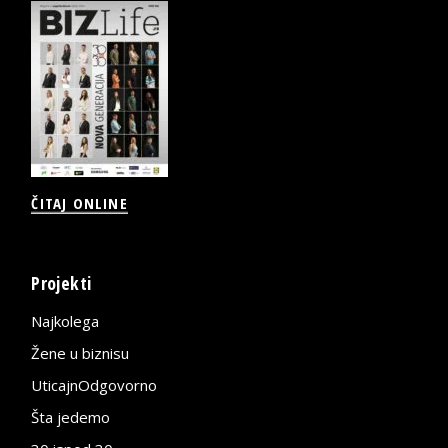
ČITAJ ONLINE
Projekti
Najkolega
Žene u biznisu
UticajnOdgovorno
Šta jedemo