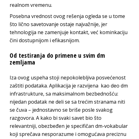
realnom vremenu.
Posebna vrednost ovog rešenja ogleda se u tome
što lično savetovanje ostaje najvažnije, jer
tehnologija ne zamenjuje kontakt, već kominkaciju
čini dostupnijom i efikasnijom.
Od testiranja do primene u svim dm
zemljama
Iza ovog uspeha stoji nepokolebljiva posvećenost
zaštiti podataka. Aplikacija je razvijena kao deo dm
infrastrukture, sa maksimalnom bezbednošću:
nijedan podatak ne deli se sa trećim stranama niti
se čuva – jednostavno se briše posle svakog
razgovora. A kako bi svaki savet bio što
relevantniji, obezbeđen je specifičan dm-vokabular
koji sprečava nesporazume i omogućava preciznu