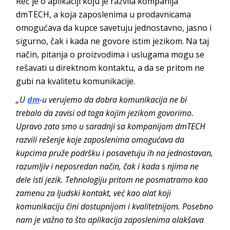
Reč je o aplikaciji koju je razvila kompanija
dmTECH, a koja zaposlenima u prodavnicama
omogućava da kupce savetuju jednostavno, jasno i
sigurno, čak i kada ne govore istim jezikom. Na taj
način, pitanja o proizvodima i uslugama mogu se
rešavati u direktnom kontaktu, a da se pritom ne
gubi na kvalitetu komunikacije.
„U
dm
-u verujemo da dobra komunikacija ne bi
trebalo da zavisi od toga kojim jezikom govorimo.
Upravo zato smo u saradnji sa kompanijom dmTECH
razvili rešenje koje zaposlenima omogućava da
kupcima pruže podršku i posavetuju ih na jednostavan,
razumljiv i neposredan način, čak i kada s njima ne
dele isti jezik. Tehnologiju pritom ne posmatramo kao
zamenu za ljudski kontakt, već kao alat koji
komunikaciju čini dostupnijom i kvalitetnijom. Posebno
nam je važno to što aplikacija zaposlenima olakšava