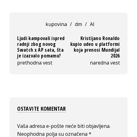
kupovina
/
dm
/
AI
Ljudi kampovali ispred
Kristijano Ronaldo
radnji zbog novog
kupio udeo u platformi
Swatch x AP sata, šta
koja prenosi Mundijal
je izazvalo pomamu?
2026
prethodna vest
naredna vest
OSTAVITE KOMENTAR
Vaša adresa e-pošte neće biti objavljena.
Neophodna polja su označena
*