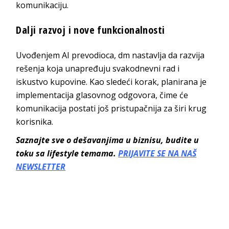
komunikaciju.
Dalji razvoj i nove funkcionalnosti
Uvođenjem AI prevodioca, dm nastavlja da razvija
rešenja koja unapređuju svakodnevni rad i
iskustvo kupovine. Kao sledeći korak, planirana je
implementacija glasovnog odgovora, čime će
komunikacija postati još pristupačnija za širi krug
korisnika.
Saznajte sve o dešavanjima u biznisu, budite u
toku sa lifestyle temama.
PRIJAVITE SE NA NAŠ
NEWSLETTER