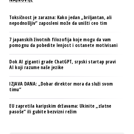
Toksičnost je zarazna: Kako jedan „briljantan, ali
nepodnošljiv“ zaposleni može da uništi ceo tim
7 japanskih životnih filozofija koje mogu da vam
pomognu da pobedite lenjost i ostanete motivisani
Dok AI giganti grade ChatGPT, srpski startap pravi
AI koji razume naše jezike
IZJAVA DANA: „Dobar direktor mora da služi svom
timu“
EU zapretila karipskim državama: Ukinite „zlatne
pasoše“ ili gubite bezvizni režim