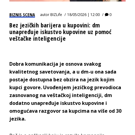
BIZNIS SCENA
autor
BIZLife
18/05/2026 | 12:00
0
Bez jezičkih barijera u kupovini: dm
unapređuje iskustvo kupovine uz pomoć
veštačke inteligencije
Dobra komunikacija je osnova svakog
kvalitetnog savetovanja, a u dm-u ona sada
postaje dostupna bez obzira na jezik kojim
kupci govore. Uvođenjem jezičkog prevodioca
zasnovanog na veštačkoj inteligenciji, dm
dodatno unapređuje iskustvo kupovine i
omogućava razgovor sa kupcima na više od 30
jezika.