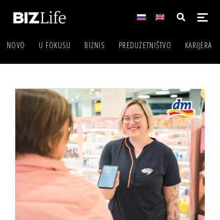
NOVO
U FOKUSU
BIZNIS
PREDUZETNIŠTVO
KARIJERA