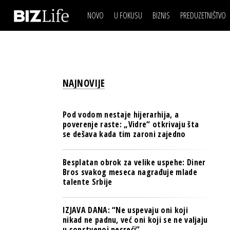
NOVO
U FOKUSU
BIZNIS
PREDUZETNIŠTVO
IZJAVA DANA
BIZNIS SCENA
VIDEO
REAL ESTATE
IZJAVA DANA
BIZNIS SCENA
BREND I KOMUNIKACI
VIDEO
REAL ESTATE
ESG & ENERGY
NAJNOVIJE
BREND I KOMUNIKACI
BANKE
ESG & ENERGY
OSIGURANJE
Pod vodom nestaje hijerarhija, a
BANKE
poverenje raste: „Vidre“ otkrivaju šta
TECH I AI
se dešava kada tim zaroni zajedno
OSIGURANJE
BIZNIS & SPORT
TECH I AI
Besplatan obrok za velike uspehe: Diner
PULS REGIONA
Bros svakog meseca nagrađuje mlade
BIZNIS & SPORT
talente Srbije
NOVO NA RAFU
PULS REGIONA
IZJAVA DANA: “Ne uspevaju oni koji
NOVO NA RAFU
nikad ne padnu, već oni koji se ne valjaju
u sopstvenoj nesreći”