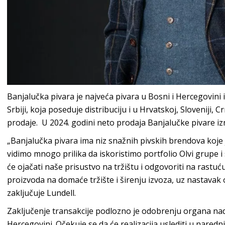
Banjalučka pivara je najveća pivara u Bosni i Hercegovini
Srbiji, koja poseduje distribuciju i u Hrvatskoj, Sloveniji, Crn
prodaje. U 2024. godini neto prodaja Banjalučke pivare izn
„Banjalučka pivara ima niz snažnih pivskih brendova koje
vidimo mnogo prilika da iskoristimo portfolio Olvi grupe 
će ojačati naše prisustvo na tržištu i odgovoriti na rast
proizvoda na domaće tržište i širenju izvoza, uz nastavak
zaključuje Lundell.
Zaključenje transakcije podlozno je odobrenju organa nad
Hercegovini. Očekuje se da će realizacija uslediti u nared