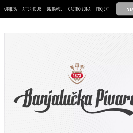
KARIJERA
AFTERHOUR
BIZTRAVEL
GASTRO ZONA
PROJEKTI
NE
POSAO
FILM I SCENA
NAJKOLEGA
LJUDI (HR)
KNJIGE
TASTY TALKS
POSAO
FILM I SCENA
NAJKOLEGA
JE
MOJ UGAO
AUTO SVET
30 ISPOD 30
LJUDI (HR)
KNJIGE
TASTY TALKS
USAVRŠAVANJE
STIL
BACK TO OFFIC
JE
MOJ UGAO
AUTO SVET
30 ISPOD 30
KNOW-HOW
WELLBEING
BIZBENDOVI
USAVRŠAVANJE
STIL
BACK TO OFFIC
BIZKOLEGIJUM
KNOW-HOW
WELLBEING
BIZBENDOVI
BMW BIZNIS LIG
BIZKOLEGIJUM
BIZLIFE WEEK
BMW BIZNIS LIG
IZJAVA GODINE
BIZLIFE WEEK
IZJAVA GODINE