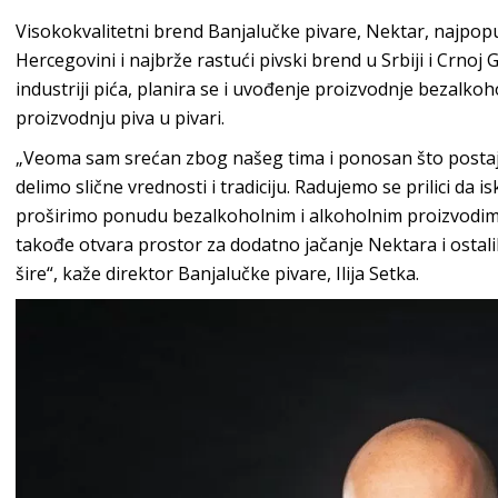
Visokokvalitetni brend Banjalučke pivare, Nektar, najpopul
Hercegovini i najbrže rastući pivski brend u Srbiji i Crnoj
industriji pića, planira se i uvođenje proizvodnje bezalko
proizvodnju piva u pivari.
„Veoma sam srećan zbog našeg tima i ponosan što posta
delimo slične vrednosti i tradiciju. Radujemo se prilici da i
proširimo ponudu bezalkoholnim i alkoholnim proizvodima 
takođe otvara prostor za dodatno jačanje Nektara i ostal
šire“, kaže direktor Banjalučke pivare, Ilija Setka.