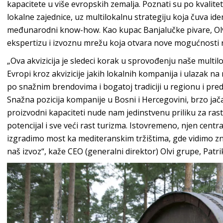
kapacitete u više evropskih zemalja. Poznati su po kvalitet
lokalne zajednice, uz multilokalnu strategiju koja čuva ide
međunarodni know-how. Kao kupac Banjalučke pivare, Ol
ekspertizu i izvoznu mrežu koja otvara nove mogućnosti 
„Ova akvizicija je sledeci korak u sprovođenju naše multil
Evropi kroz akvizicije jakih lokalnih kompanija i ulazak na
po snažnim brendovima i bogatoj tradiciji u regionu i pred
Snažna pozicija kompanije u Bosni i Hercegovini, brzo jačan
proizvodni kapaciteti nude nam jedinstvenu priliku za ra
potencijal i sve veći rast turizma. Istovremeno, njen cen
izgradimo most ka mediteranskim tržištima, gde vidimo 
naš izvoz“, kaže CEO (generalni direktor) Olvi grupe, Patri