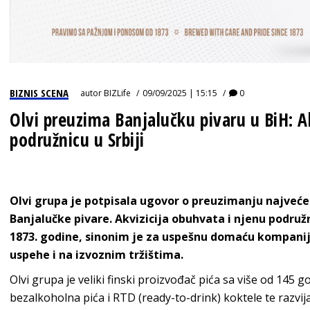
BIZNIS SCENA
autor
BIZLife
09/09/2025 | 15:15
0
Olvi preuzima Banjalučku pivaru u BiH: A
podružnicu u Srbiji
Olvi grupa je potpisala ugovor o preuzimanju najveće 
Banjalučke pivare. Akvizicija obuhvata i njenu podružn
1873. godine, sinonim je za uspešnu domaću kompaniju
uspehe i na izvoznim tržištima.
Olvi grupa je veliki finski proizvođač pića sa više od 145 go
bezalkoholna pića i RTD (ready-to-drink) koktele te razvi