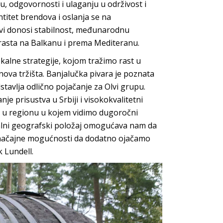
u, odgovornosti i ulaganju u održivost i
ntitet brendova i oslanja se na
vi donosi stabilnost, međunarodnu
rasta na Balkanu i prema Mediteranu.
okalne strategije, kojom tražimo rast u
 nova tržišta. Banjalučka pivara je poznata
stavlja odlično pojačanje za Olvi grupu.
je prisustva u Srbiji i visokokvalitetni
st u regionu u kojem vidimo dugoročni
tralni geografski položaj omogućava nam da
značajne mogućnosti da dodatno ojačamo
k Lundell.