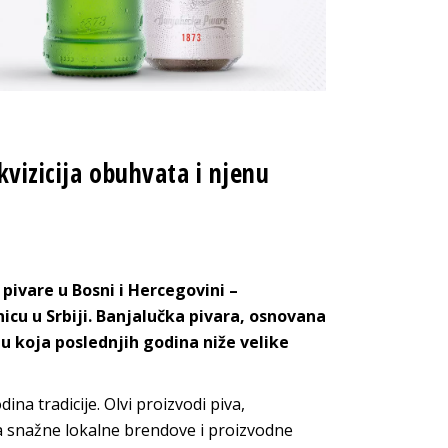
kvizicija obuhvata i njenu
pivare u Bosni i Hercegovini –
icu u Srbiji. Banjalučka pivara, osnovana
 koja poslednjih godina niže velike
dina tradicije. Olvi proizvodi piva,
ja snažne lokalne brendove i proizvodne