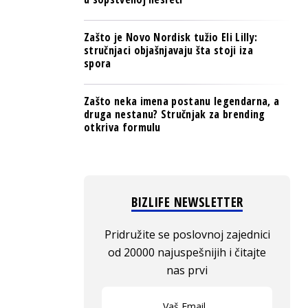
Zašto je Novo Nordisk tužio Eli Lilly:
stručnjaci objašnjavaju šta stoji iza
spora
Zašto neka imena postanu legendarna, a
druga nestanu? Stručnjak za brending
otkriva formulu
BIZLIFE NEWSLETTER
Pridružite se poslovnoj zajednici
od 20000 najuspešnijih i čitajte
nas prvi