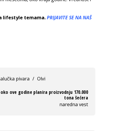
sa lifestyle temama.
PRIJAVITE SE NA NAŠ
alučka pivara
/
Olvi
oko ove godine planira proizvodnju 170.000
tona šećera
naredna vest