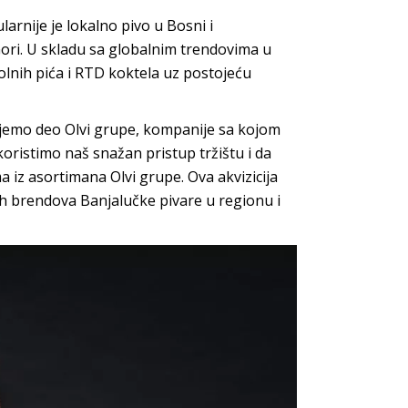
arnije je lokalno pivo u Bosni i
 Gori. U skladu sa globalnim trendovima u
holnih pića i RTD koktela uz postojeću
jemo deo Olvi grupe, kompanije sa kojom
skoristimo naš snažan pristup tržištu i da
iz asortimana Olvi grupe. Ova akvizicija
ih brendova Banjalučke pivare u regionu i