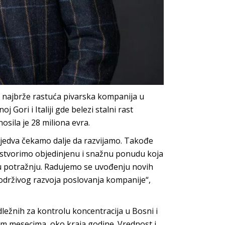
 i najbrže rastuća pivarska kompanija u
oj Gori i Italiji gde belezi stalni rast
osila je 28 miliona evra.
 jedva čekamo dalje da razvijamo. Takođe
i stvorimo objedinjenu i snažnu ponudu koja
uću potražnju. Radujemo se uvođenju novih
 održivog razvoja poslovanja kompanije“,
ležnih za kontrolu koncentracija u Bosni i
nim mesecima, oko kraja godine. Vrednost i