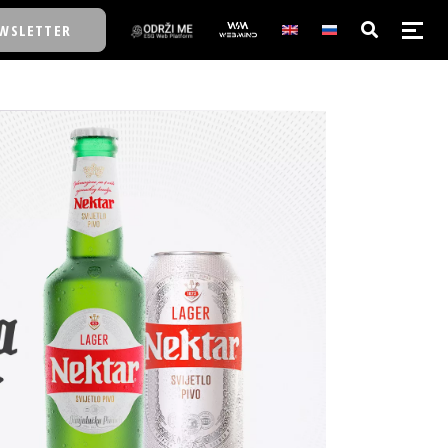
WSLETTER
E/SCHOOL
E/SCHOOL
A
A