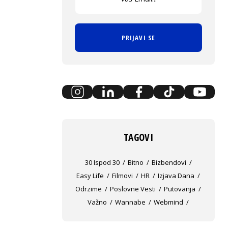
PRIJAVI SE
TAGOVI
30 Ispod 30
Bitno
Bizbendovi
Easy Life
Filmovi
HR
Izjava Dana
Odrzime
Poslovne Vesti
Putovanja
Važno
Wannabe
Webmind