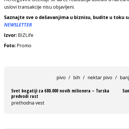
uslovi transakcije nisu objavljeni.
Saznajte sve o dešavanjima u biznisu, budite u toku 
NEWSLETTER
Izvor:
BIZLife
Foto:
Promo
pivo
/
bih
/
nektar pivo
/
banj
Svet bogatiji za 680.000 novih milionera – Turska
Sun
predvodi rast
prethodna vest