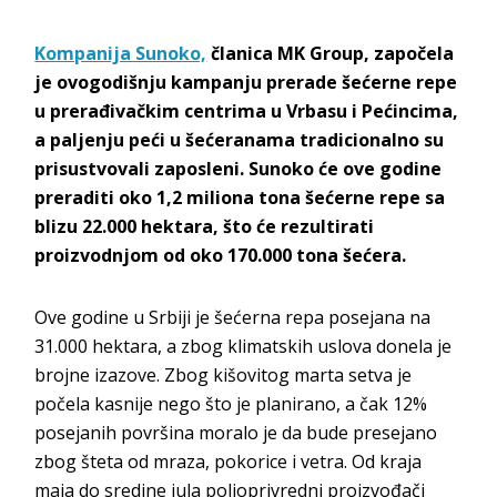
Kompanija Sunoko,
članica MK Group, započela
je ovogodišnju kampanju prerade šećerne repe
u prerađivačkim centrima u Vrbasu i Pećincima,
a paljenju peći u šećeranama tradicionalno su
prisustvovali zaposleni. Sunoko će ove godine
preraditi oko 1,2 miliona tona šećerne repe sa
blizu 22.000 hektara, što će rezultirati
proizvodnjom od oko 170.000 tona šećera.
Ove godine u Srbiji je šećerna repa posejana na
31.000 hektara, a zbog klimatskih uslova donela je
brojne izazove. Zbog kišovitog marta setva je
počela kasnije nego što je planirano, a čak 12%
posejanih površina moralo je da bude presejano
zbog šteta od mraza, pokorice i vetra. Od kraja
maja do sredine jula poljoprivredni proizvođači