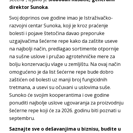
direktor Sunoka
.
Svoj doprinos ove godine imao je Istraživačko-
razvojni centar Sunoka, koji je kroz praćenje
bolesti i pojave štetočina davao preporuke
uzgajivačima šećerne repe kako da zaštite useve
na najbolji način, predlagao sortimente otpornije
na sušne uslove i pružao agrotehničke mere za
bolju konzervaciju vlage u zemljištu. Na ovaj način
omogućeno je da list šećerne repe bude dobro
zaštićen od bolesti uz manji broj fungicidnih
tretmana, a usevi su očuvani u uslovima suše.
Sunoko će svojim kooperantima i ove godine
ponuditi najbolje uslove ugovaranja za proizvodnju
šećerne repe koji će za 2026. godinu biti poznati u
septembru.
Saznajte sve o dešavanjima u biznisu, budite u