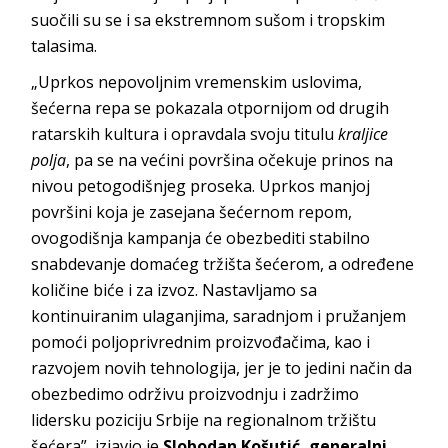
suočili su se i sa ekstremnom sušom i tropskim
talasima.
„Uprkos nepovoljnim vremenskim uslovima,
šećerna repa se pokazala otpornijom od drugih
ratarskih kultura i opravdala svoju titulu
kraljice
polja
, pa se na većini površina očekuje prinos na
nivou petogodišnjeg proseka. Uprkos manjoj
površini koja je zasejana šećernom repom,
ovogodišnja kampanja će obezbediti stabilno
snabdevanje domaćeg tržišta šećerom, a određene
količine biće i za izvoz. Nastavljamo sa
kontinuiranim ulaganjima, saradnjom i pružanjem
pomoći poljoprivrednim proizvođačima, kao i
razvojem novih tehnologija, jer je to jedini način da
obezbedimo održivu proizvodnju i zadržimo
lidersku poziciju Srbije na regionalnom tržištu
šećera”, izjavio je
Slobodan Košutić, generalni