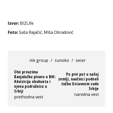
Izvor:
BIZLife
Foto:
Saša Rajačić, Miša Obradović
mk group
/
sunoko
/
secer
Olvi preuzima
Po prvi put u našoj
Banjalučku pivaru u BiH:
zemlji, naučnici podneli
Akvizicija obuhvata i
tužbu Ustavnom sudu
njenu podružnicu u
Srbije
Srbiji
naredna vest
prethodna vest