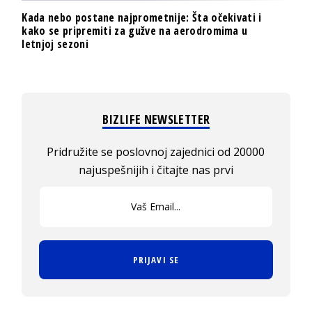
Kada nebo postane najprometnije: Šta očekivati i
kako se pripremiti za gužve na aerodromima u
letnjoj sezoni
BIZLIFE NEWSLETTER
Pridružite se poslovnoj zajednici od 20000
najuspešnijih i čitajte nas prvi
PRIJAVI SE