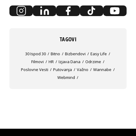
TAGOVI
30 Ispod 30
Bitno
Bizbendovi
Easy Life
Filmovi
HR
Izjava Dana
Odrzime
Poslovne Vesti
Putovanja
Važno
Wannabe
Webmind