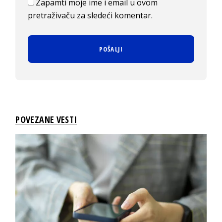
Zapamti moje ime i email u ovom
pretraživaču za sledeći komentar.
POVEZANE VESTI