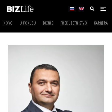
NOVO
U FOKUSU
BIZNIS
PREDUZETNIŠTVO
KARIJERA