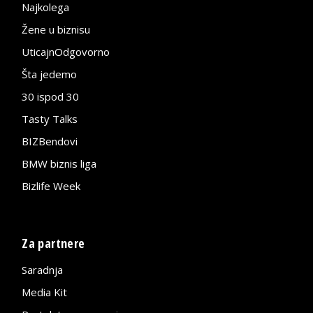
Najkolega
Žene u biznisu
UticajnOdgovorno
Šta jedemo
30 ispod 30
Tasty Talks
BIZBendovi
BMW biznis liga
Bizlife Week
Za partnere
Saradnja
Media Kit