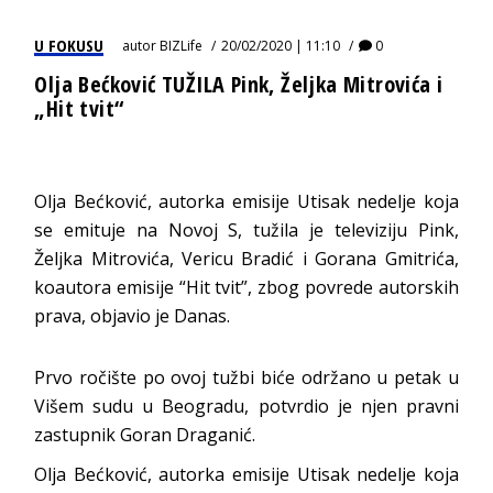
U FOKUSU
autor
BIZLife
20/02/2020 | 11:10
0
Olja Bećković TUŽILA Pink, Željka Mitrovića i
„Hit tvit“
Olja Bećković, autorka emisije Utisak nedelje koja
se emituje na Novoj S, tužila je televiziju Pink,
Željka Mitrovića, Vericu Bradić i Gorana Gmitrića,
koautora emisije “Hit tvit”, zbog povrede autorskih
prava, objavio je Danas.
Prvo ročište po ovoj tužbi biće održano u petak u
Višem sudu u Beogradu, potvrdio je njen pravni
zastupnik Goran Draganić.
Olja Bećković, autorka emisije Utisak nedelje koja