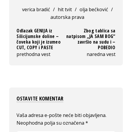
verica bradić
/
hit tvit
/
olja bećković
/
autorska prava
Odlazak GENIJA iz
Zbog tablica sa
Silicijumske doline –
natpisom „JA SAM BOG“
čoveka koji je izumeo
završio na sudu i –
CUT, COPY i PASTE
POBEDIO
prethodna vest
naredna vest
OSTAVITE KOMENTAR
Vaša adresa e-pošte neće biti objavljena.
Neophodna polja su označena
*