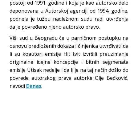
postoji od 1991. godine i koja je kao autorsko delo
deponovana u Autorskoj agenciji od 1994. godine,
podnela je tužbu nadležnom sudu radi utvrđenja
da je povređeno njeno autorsko pravo.
Viši sud u Beogradu će u parničnom postupku na
osnovu predloženih dokaza i činjenica utvrđivati da
li su koautori emisije Hit tvit izvršili preuzimanje
originalne idejne koncepcije i bitnih segmenata
emisije Utisak nedelje i da li je na taj način došlo do
povrede autorskog prava autorke Olje Bećković,
navodi
Danas
.