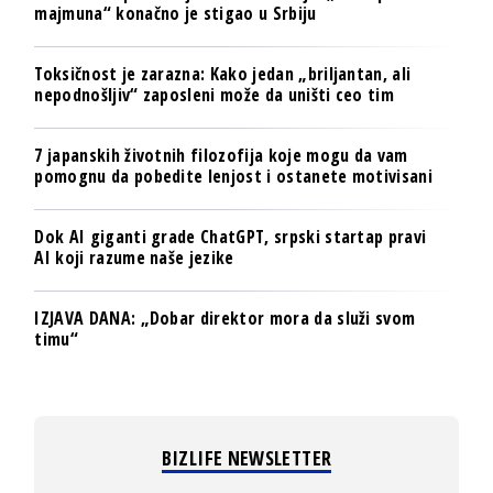
majmuna“ konačno je stigao u Srbiju
Toksičnost je zarazna: Kako jedan „briljantan, ali
nepodnošljiv“ zaposleni može da uništi ceo tim
7 japanskih životnih filozofija koje mogu da vam
pomognu da pobedite lenjost i ostanete motivisani
Dok AI giganti grade ChatGPT, srpski startap pravi
AI koji razume naše jezike
IZJAVA DANA: „Dobar direktor mora da služi svom
timu“
BIZLIFE NEWSLETTER