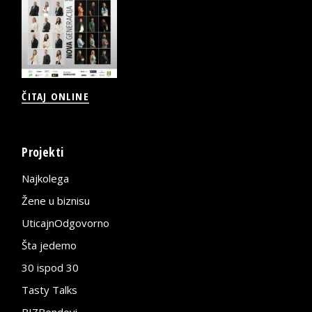
ČITAJ ONLINE
Projekti
Najkolega
Žene u biznisu
UticajnOdgovorno
Šta jedemo
30 ispod 30
Tasty Talks
BIZBendovi