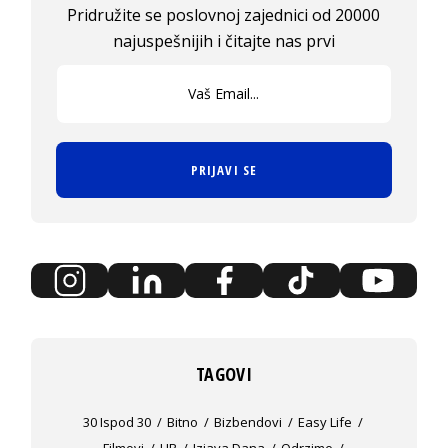
Pridružite se poslovnoj zajednici od 20000
najuspešnijih i čitajte nas prvi
PRIJAVI SE
TAGOVI
30 Ispod 30
Bitno
Bizbendovi
Easy Life
Filmovi
HR
Izjava Dana
Odrzime