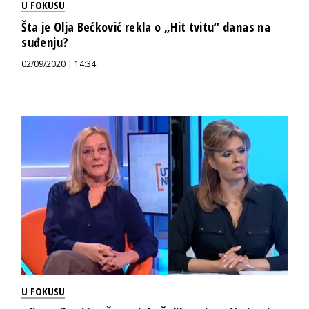
U FOKUSU
Šta je Olja Bećković rekla o „Hit tvitu“ danas na
suđenju?
02/09/2020 | 14:34
U FOKUSU