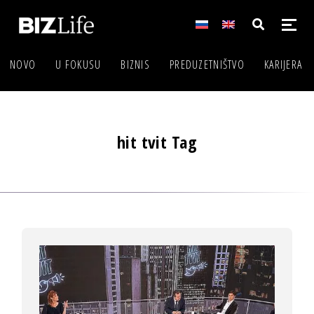
NOVO
U FOKUSU
BIZNIS
PREDUZETNIŠTVO
KARIJERA
hit tvit Tag