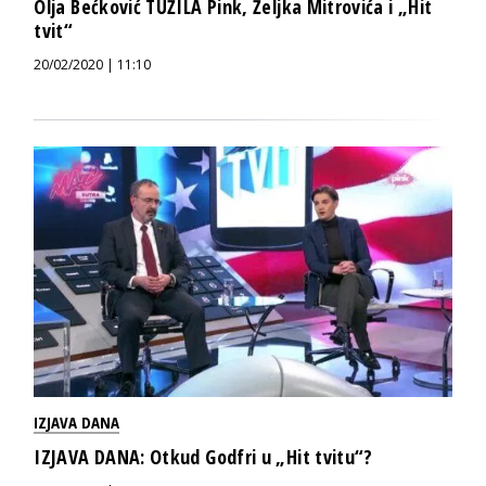
Olja Bećković TUŽILA Pink, Željka Mitrovića i „Hit
tvit“
20/02/2020 | 11:10
IZJAVA DANA
IZJAVA DANA: Otkud Godfri u „Hit tvitu“?