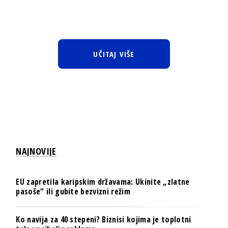
UČITAJ VIŠE
NAJNOVIJE
EU zapretila karipskim državama: Ukinite „zlatne
pasoše“ ili gubite bezvizni režim
Ko navija za 40 stepeni? Biznisi kojima je toplotni