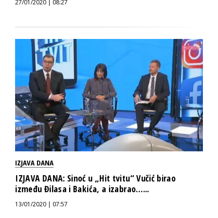
27/01/2020 | 08:27
IZJAVA DANA
IZJAVA DANA: Sinoć u „Hit tvitu“ Vučić birao
između Đilasa i Bakića, a izabrao…...
13/01/2020 | 07:57