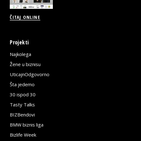
ČITAJ ONLINE
Projekti
Najkolega
Žene u biznisu
UticajnOdgovorno
Šta jedemo
30 ispod 30
Tasty Talks
BIZBendovi
BMW biznis liga
Bizlife Week