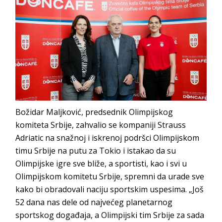
Božidar Maljković, predsednik Olimpijskog
komiteta Srbije, zahvalio se kompaniji Strauss
Adriatic na snažnoj i iskrenoj podršci Olimpijskom
timu Srbije na putu za Tokio i istakao da su
Olimpijske igre sve bliže, a sportisti, kao i svi u
Olimpijskom komitetu Srbije, spremni da urade sve
kako bi obradovali naciju sportskim uspesima. „Još
52 dana nas dele od najvećeg planetarnog
sportskog događaja, a Olimpijski tim Srbije za sada