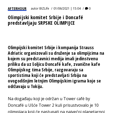
AFTERHOUR
autor
BIZLife
01/06/2021 | 15:04
0
Olimpijski komitet Srbije i Doncafé
predstavljaju SRPSKE OLIMPIJCE
Olimpijski komitet Srbije i kompanija Strauss
Adriatic organizovali su druženje sa olimpijcima na
kojem su predstavnici medija imali jedinstvenu
priliku da uz šoljicu Doncafé kafe, zvanične kafe
Olimpijskog tima Srbije, razgovaraju sa
sportistima koji će predstavljati Srbiju na
ovogodišnjim letnjim Olimpijskim igrama koje se
održavaju u Tokiju.
Na događaju koji je održan u Tower café by
Doncafé u Ušće Tower 2 kuli prisustvovalo je 10
olimpijaca koji će nastupati na najvećoj planetarnoj