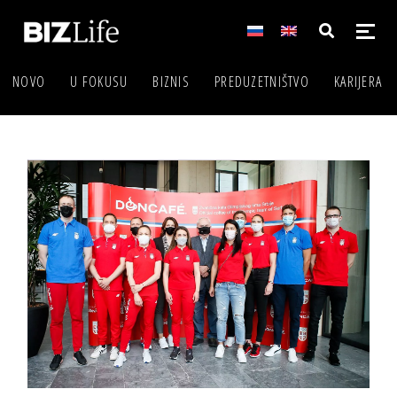
NOVO
U FOKUSU
BIZNIS
PREDUZETNIŠTVO
KARIJERA