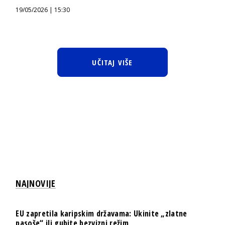
19/05/2026 | 15:30
UČITAJ VIŠE
NAJNOVIJE
EU zapretila karipskim državama: Ukinite „zlatne
pasoše“ ili gubite bezvizni režim