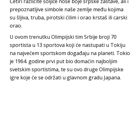
Četiri različite šoljice nose boje srpske zastave, ali i
prepoznatljive simbole naše zemlje među kojima
su šljiva, truba, pirotski ćilim i orao krstaš ili carski
orao.
U ovom trenutku Olimpijski tim Srbije broji 70
sportista u 13 sportova koji će nastupati u Tokiju
na najvećem sportskom događaju na planeti. Tokio
je 1964. godine prvi put bio domaćin najboljim
svetskim sportistima, te su ovo druge Olimpijske
igre koje će se održati u glavnom gradu Japana.