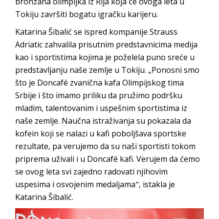
bronzana olimpijka iz Rija koja će ovoga leta u
Tokiju završiti bogatu igračku karijeru.
Katarina Šibalić se ispred kompanije Strauss
Adriatic zahvalila prisutnim predstavnicima medija
kao i sportistima kojima je poželela puno sreće u
predstavljanju naše zemlje u Tokiju. „Ponosni smo
što je Doncafé zvanična kafa Olimpijskog tima
Srbije i što imamo priliku da pružimo podršku
mladim, talentovanim i uspešnim sportistima iz
naše zemlje. Naučna istraživanja su pokazala da
kofein koji se nalazi u kafi poboljšava sportske
rezultate, pa verujemo da su naši sportisti tokom
priprema uživali i u Doncafé kafi. Verujem da ćemo
se ovog leta svi zajedno radovati njihovim
uspesima i osvojenim medaljamaˮ, istakla je
Katarina Šibalić.