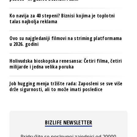
Ko navija za 40 stepeni? Biznisi kojima je toplotni
talas najbolja reklama
Ovo su najgledaniji filmovi na striming platformama
u 2026. godini
Holivudska bioskopska renesansa: Četiri filma, četiri
milijarde i jedna velika poruka
Job hugging menja tržište rada: Zaposleni se sve više
drže sigurnosti, ali to može imati posledice
BIZLIFE NEWSLETTER
Pridružite se poslovnoj zajednici od 20000