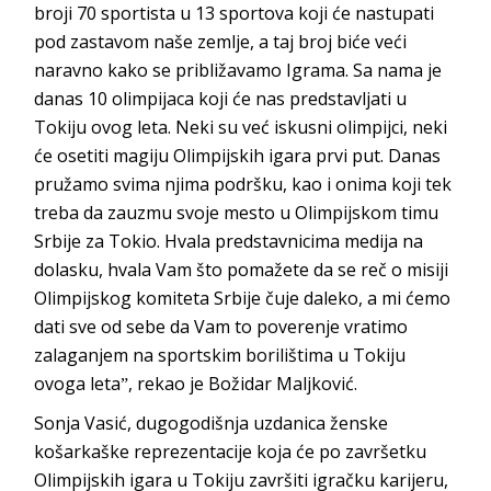
broji 70 sportista u 13 sportova koji će nastupati
pod zastavom naše zemlje, a taj broj biće veći
naravno kako se približavamo Igrama. Sa nama je
danas 10 olimpijaca koji će nas predstavljati u
Tokiju ovog leta. Neki su već iskusni olimpijci, neki
će osetiti magiju Olimpijskih igara prvi put. Danas
pružamo svima njima podršku, kao i onima koji tek
treba da zauzmu svoje mesto u Olimpijskom timu
Srbije za Tokio. Hvala predstavnicima medija na
dolasku, hvala Vam što pomažete da se reč o misiji
Olimpijskog komiteta Srbije čuje daleko, a mi ćemo
dati sve od sebe da Vam to poverenje vratimo
zalaganjem na sportskim borilištima u Tokiju
ovoga letaˮ, rekao je Božidar Maljković.
Sonja Vasić, dugogodišnja uzdanica ženske
košarkaške reprezentacije koja će po završetku
Olimpijskih igara u Tokiju završiti igračku karijeru,