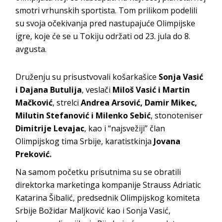
smotri vrhunskih sportista. Tom prilikom podelili
su svoja očekivanja pred nastupajuće Olimpijske
igre, koje će se u Tokiju održati od 23. jula do 8.
avgusta.
Druženju su prisustvovali košarkašice
Sonja Vasić
i Dajana Butulija
, veslači
Miloš Vasić i Martin
Mačković
, strelci
Andrea Arsović, Damir Mikec,
Milutin Stefanović i Milenko Sebić
, stonoteniser
Dimitrije Levajac
, kao i “najsvežiji” član
Olimpijskog tima Srbije, karatistkinja
Jovana
Preković.
Na samom početku prisutnima su se obratili
direktorka marketinga kompanije Strauss Adriatic
Katarina Šibalić, predsednik Olimpijskog komiteta
Srbije Božidar Maljković kao i Sonja Vasić,