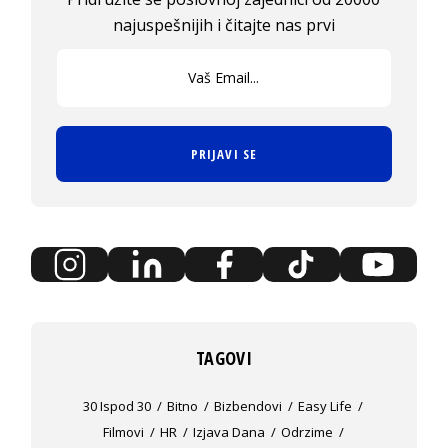
najuspešnijih i čitajte nas prvi
PRIJAVI SE
TAGOVI
30 Ispod 30
Bitno
Bizbendovi
Easy Life
Filmovi
HR
Izjava Dana
Odrzime