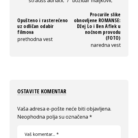
strauss adriatic
/
božidar maljković
Procurile slike
Opušteno i rasterećeno
obnovljene ROMANSE:
uz odličan odabir
Džej Lo i Ben Aflek u
filmova
noćnom provodu
(FOTO)
prethodna vest
naredna vest
OSTAVITE KOMENTAR
Vaša adresa e-pošte neće biti objavljena.
Neophodna polja su označena
*