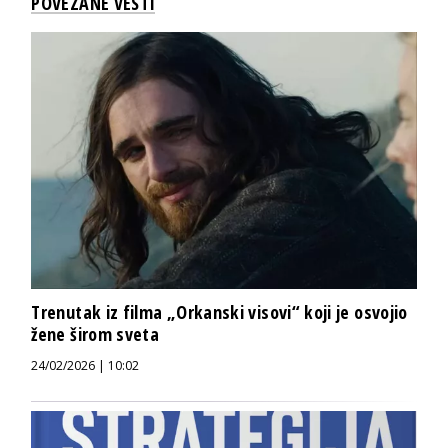
POVEZANE VESTI
Trenutak iz filma „Orkanski visovi“ koji je osvojio
žene širom sveta
24/02/2026 | 10:02