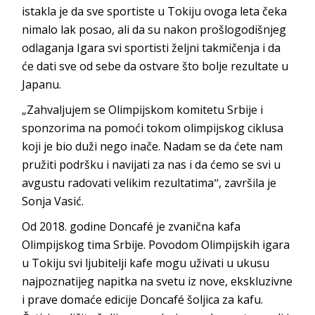
istakla je da sve sportiste u Tokiju ovoga leta čeka
nimalo lak posao, ali da su nakon prošlogodišnjeg
odlaganja Igara svi sportisti željni takmičenja i da
će dati sve od sebe da ostvare što bolje rezultate u
Japanu.
„Zahvaljujem se Olimpijskom komitetu Srbije i
sponzorima na pomoći tokom olimpijskog ciklusa
koji je bio duži nego inače. Nadam se da ćete nam
pružiti podršku i navijati za nas i da ćemo se svi u
avgustu radovati velikim rezultatimaˮ, završila je
Sonja Vasić.
Od 2018. godine Doncafé je zvanična kafa
Olimpijskog tima Srbije. Povodom Olimpijskih igara
u Tokiju svi ljubitelji kafe mogu uživati u ukusu
najpoznatijeg napitka na svetu iz nove, ekskluzivne
i prave domaće edicije Doncafé šoljica za kafu.