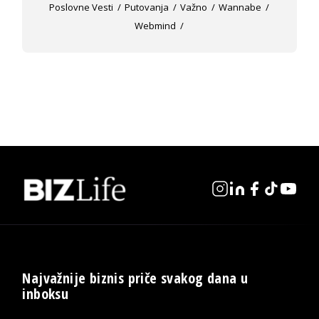
Poslovne Vesti
Putovanja
Važno
Wannabe
Webmind
Najvažnije biznis priče svakog dana u
inboksu