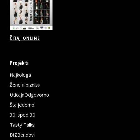
ČITAJ ONLINE
Projekti
Najkolega
Žene u biznisu
UticajnOdgovorno
Šta jedemo
30 ispod 30
Tasty Talks
BIZBendovi