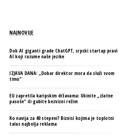
NAJNOVIJE
Dok AI giganti grade ChatGPT, srpski startap pravi
AI koji razume naše jezike
IZJAVA DANA: „Dobar direktor mora da služi svom
timu“
EU zapretila karipskim državama: Ukinite „zlatne
pasoše“ ili gubite bezvizni režim
Ko navija za 40 stepeni? Biznisi kojima je toplotni
talas najbolja reklama