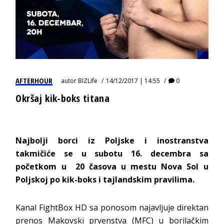
AFTERHOUR
autor
BIZLife
14/12/2017 | 14:55
0
Okršaj kik-boks titana
Najbolji borci iz Poljske i inostranstva
takmičiće se u subotu 16. decembra sa
početkom u 20 časova u mestu Nova Sol u
Poljskoj po kik-boks i tajlandskim pravilima.
Kanal FightBox HD sa ponosom najavljuje direktan
prenos Makovski prvenstva (MFC) u borilačkim