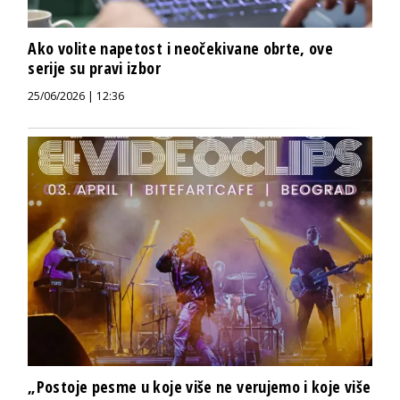
Ako volite napetost i neočekivane obrte, ove
serije su pravi izbor
25/06/2026 | 12:36
„Postoje pesme u koje više ne verujemo i koje više