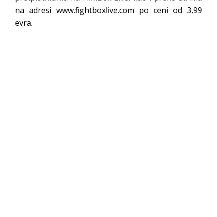
na adresi www.fightboxlive.com po ceni od 3,99
evra.