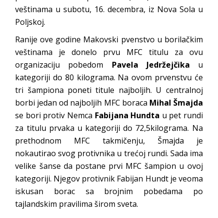
veštinama u subotu, 16. decembra, iz Nova Sola u
Poljskoj.
Ranije ove godine Makovski pvenstvo u borilačkim
veštinama je donelo prvu MFC titulu za ovu
organizaciju pobedom
Pavela Jedržejčika
u
kategoriji do 80 kilograma. Na ovom prvenstvu će
tri šampiona poneti titule najboljih. U centralnoj
borbi jedan od najboljih MFC boraca
Mihal Šmajda
se bori protiv Nemca
Fabijana Hundta
u pet rundi
za titulu prvaka u kategoriji do 72,5kilograma. Na
prethodnom MFC takmičenju, Šmajda je
nokautirao svog protivnika u trećoj rundi. Sada ima
velike šanse da postane prvi MFC šampion u ovoj
kategoriji. Njegov protivnik Fabijan Hundt je veoma
iskusan borac sa brojnim pobedama po
tajlandskim pravilima širom sveta.