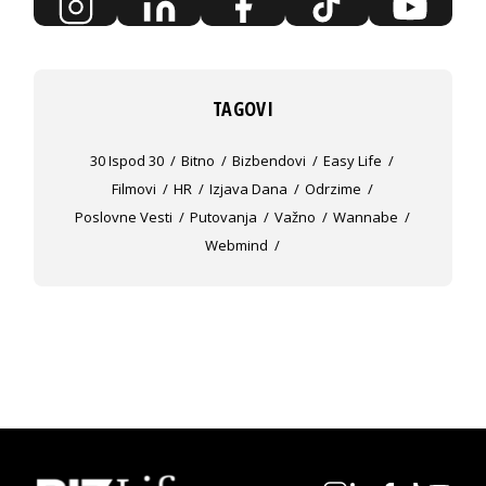
TAGOVI
30 Ispod 30
Bitno
Bizbendovi
Easy Life
Filmovi
HR
Izjava Dana
Odrzime
Poslovne Vesti
Putovanja
Važno
Wannabe
Webmind