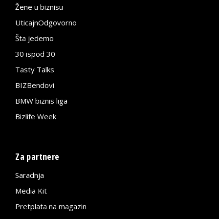
Žene u biznisu
UticajnOdgovorno
Šta jedemo
30 ispod 30
Tasty Talks
BIZBendovi
BMW biznis liga
Bizlife Week
Za partnere
Saradnja
Media Kit
Pretplata na magazin