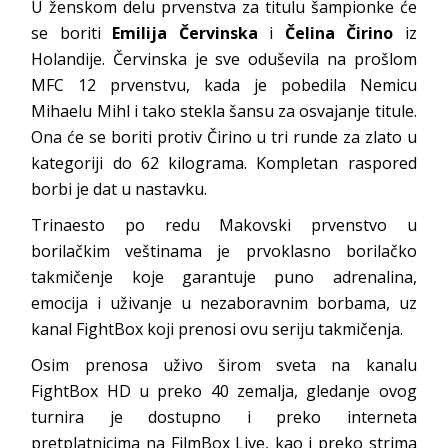
U ženskom delu prvenstva za titulu šampionke će
se boriti
Emilija Červinska
i
Čelina
Čirino
iz
Holandije. Červinska je sve oduševila na prošlom
MFC 12 prvenstvu, kada je pobedila Nemicu
Mihaelu Mihl i tako stekla šansu za osvajanje titule.
Ona će se boriti protiv Čirino u tri runde za zlato u
kategoriji do 62 kilograma. Kompletan raspored
borbi je dat u nastavku.
Trinaesto po redu Makovski prvenstvo u
borilačkim veštinama je prvoklasno borilačko
takmičenje koje garantuje puno adrenalina,
emocija i uživanje u nezaboravnim borbama, uz
kanal FightBox koji prenosi ovu seriju takmičenja.
Osim prenosa uživo širom sveta na kanalu
FightBox HD u preko 40 zemalja, gledanje ovog
turnira je dostupno i preko interneta
pretplatnicima na FilmBox Live, kao i preko strima