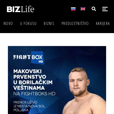
NOVO
U FOKUSU
BIZNIS
PREDUZETNIŠTVO
KARIJERA