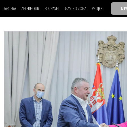
KARIJERA
AFTERHOUR
BIZTRAVEL
GASTRO ZONA
PROJEKTI
NE
POSAO
FILM I SCENA
NAJKOLEGA
LJUDI (HR)
KNJIGE
TASTY TALKS
POSAO
FILM I SCENA
NAJKOLEGA
JE
MOJ UGAO
AUTO SVET
30 ISPOD 30
LJUDI (HR)
KNJIGE
TASTY TALKS
USAVRŠAVANJE
STIL
BACK TO OFFICE/SCHOOL
JE
MOJ UGAO
AUTO SVET
30 ISPOD 30
KNOW-HOW
WELLBEING
BIZBENDOVI
USAVRŠAVANJE
STIL
BACK TO OFFICE/SCHOOL
BIZKOLEGIJUM
KNOW-HOW
WELLBEING
BIZBENDOVI
BMW BIZNIS LIGA
BIZKOLEGIJUM
BIZLIFE WEEK
BMW BIZNIS LIGA
IZJAVA GODINE
BIZLIFE WEEK
IZJAVA GODINE