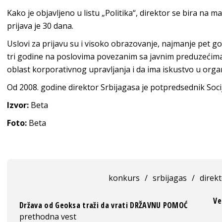
Kako je objavljeno u listu „Politika“, direktor se bira na 
prijava je 30 dana.
Uslovi za prijavu su i visoko obrazovanje, najmanje pet g
tri godine na poslovima povezanim sa javnim preduzećima,
oblast korporativnog upravljanja i da ima iskustvo u orga
Od 2008. godine direktor Srbijagasa je potpredsednik Socija
Izvor:
Beta
Foto:
Beta
konkurs
/
srbijagas
/
direk
Ve
Država od Geoksa traži da vrati DRŽAVNU POMOĆ
prethodna vest