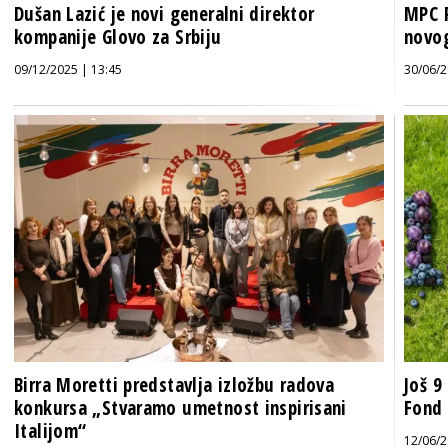
Dušan Lazić je novi generalni direktor
MPC P
kompanije Glovo za Srbiju
novog
09/12/2025 | 13:45
30/06/2
Birra Moretti predstavlja izložbu radova
Još 9
konkursa „Stvaramo umetnost inspirisani
Fond 
Italijom“
12/06/2