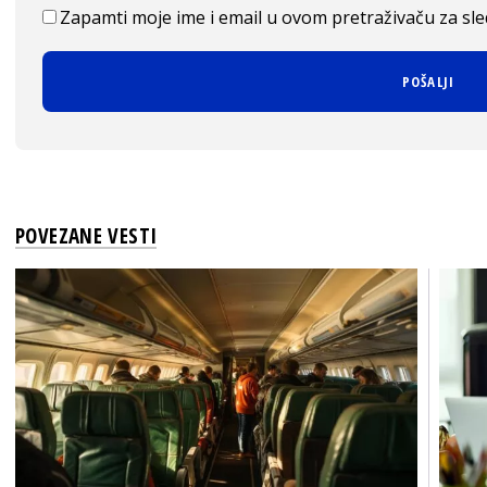
Zapamti moje ime i email u ovom pretraživaču za sl
POVEZANE VESTI