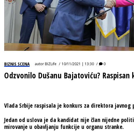
BIZNIS SCENA
autor
BIZLife
10/11/2021 | 13:30
0
Odzvonilo Dušanu Bajatoviću? Raspisan k
Vlada Srbije raspisala je konkurs za direktora javnog 
Jedan od uslova je da kandidat nije član nijedne polit
mirovanje u obavljanju funkcije u organu stranke.