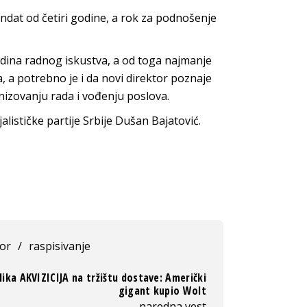
mandat od četiri godine, a rok za podnošenje
odina radnog iskustva, a od toga najmanje
 a potrebno je i da novi direktor poznaje
nizovanju rada i vođenju poslova.
lističke partije Srbije Dušan Bajatović.
tor
/
raspisivanje
lika AKVIZICIJA na tržištu dostave: Američki
gigant kupio Wolt
naredna vest