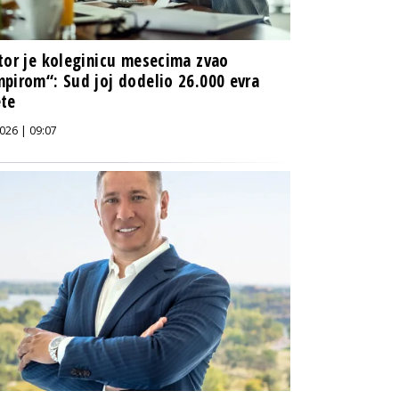
tor je koleginicu mesecima zvao
pirom“: Sud joj dodelio 26.000 evra
ete
026 | 09:07