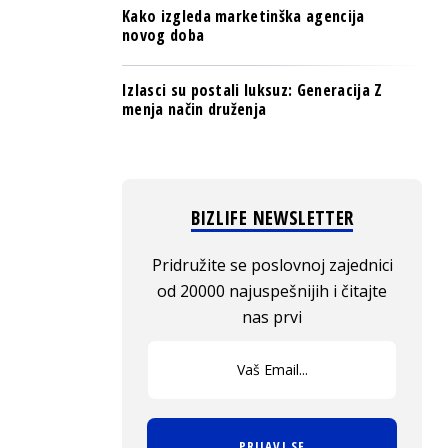
Kako izgleda marketinška agencija
novog doba
Izlasci su postali luksuz: Generacija Z
menja način druženja
BIZLIFE NEWSLETTER
Pridružite se poslovnoj zajednici
od 20000 najuspešnijih i čitajte
nas prvi
PRIJAVI SE