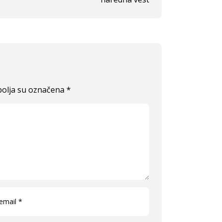
olja su označena
*