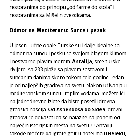
restoranima po principu „od farme do stola“ i
restoranima sa Mišelin zvezdicama.
Odmor na Mediteranu: Sunce i pesak
U jesen, južne obale Turske su i dalje idealne za
odmor na suncu i pesku sa svojom blagom klimom
i nestvarno plavim morem.
Antalija
, srce turske
rivijere, sa 233 plaže sa plavom zastavom i
sunčanim danima skoro tokom cele godine, jedan
je od najlepših gradova na svetu. Nakon uživanja u
mediteranskom suncu i toplim vodama, možete ići
na jednodnevne izlete da biste posetili drevna
gradska naselja.
Od Aspendosa do Sidea
, drevni
gradovi će dokazati da se nalazite na jednom od
najvećih istorijskih mesta na svetu. U Antaliji
takođe možete da igrate golf u hotelima u
Beleku
,