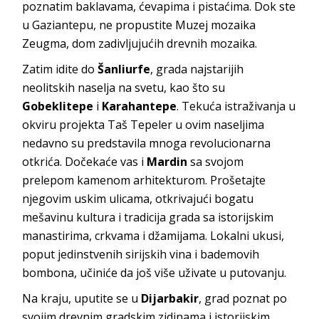
poznatim baklavama, ćevapima i pistaćima. Dok ste
u Gaziantepu, ne propustite Muzej mozaika
Zeugma, dom zadivljujućih drevnih mozaika.
Zatim idite do
Šanliurfe
, grada najstarijih
neolitskih naselja na svetu, kao što su
Gobeklitepe
i
Karahantepe
. Tekuća istraživanja u
okviru projekta Taš Tepeler u ovim naseljima
nedavno su predstavila mnoga revolucionarna
otkrića. Dočekaće vas i
Mardin
sa svojom
prelepom kamenom arhitekturom. Prošetajte
njegovim uskim ulicama, otkrivajući bogatu
mešavinu kultura i tradicija grada sa istorijskim
manastirima, crkvama i džamijama. Lokalni ukusi,
poput jedinstvenih sirijskih vina i bademovih
bombona, učiniće da još više uživate u putovanju.
Na kraju, uputite se u
Dijarbakir
, grad poznat po
svojim drevnim gradskim zidinama i istorijskim