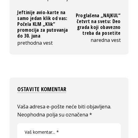
Jeftinije avio-karte na
Proglašena „NAJKUL“
samo jedan klik od vas:
četvrt na svetu: Deo
Počela KLM „Klik“
grada koji obavezno
promocija za putovanja
treba da posetite
do 30. juna
naredna vest
prethodna vest
OSTAVITE KOMENTAR
Vaša adresa e-pošte neće biti objavljena.
Neophodna polja su označena
*