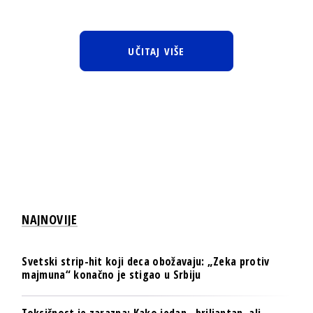
UČITAJ VIŠE
NAJNOVIJE
Svetski strip-hit koji deca obožavaju: „Zeka protiv
majmuna“ konačno je stigao u Srbiju