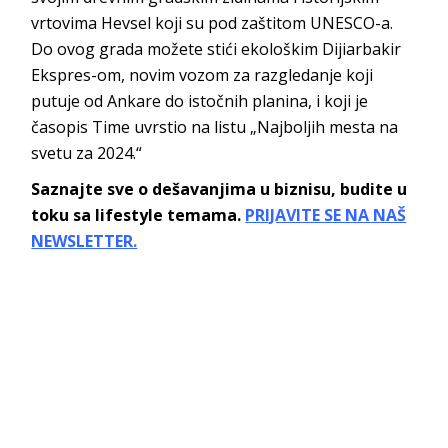
vrtovima Hevsel koji su pod zaštitom UNESCO-a.
Do ovog grada možete stići ekološkim Dijiarbakir
Ekspres-om, novim vozom za razgledanje koji
putuje od Ankare do istočnih planina, i koji je
časopis Time uvrstio na listu „Najboljih mesta na
svetu za 2024.“
Saznajte sve o dešavanjima u biznisu, budite u
toku sa lifestyle temama.
PRIJAVITE SE NA NAŠ
NEWSLETTER.