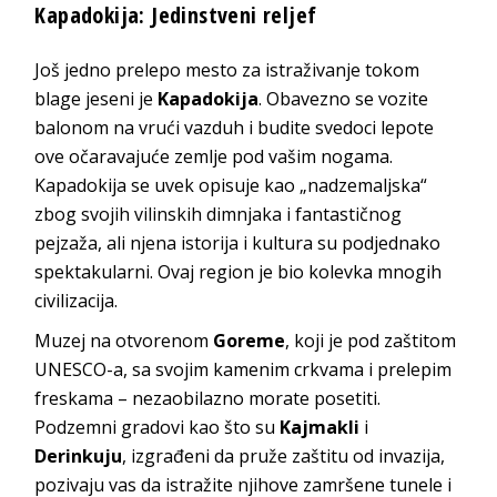
Kapadokija: Jedinstveni reljef
Još jedno prelepo mesto za istraživanje tokom
blage jeseni je
Kapadokija
. Obavezno se vozite
balonom na vrući vazduh i budite svedoci lepote
ove očaravajuće zemlje pod vašim nogama.
Kapadokija se uvek opisuje kao „nadzemaljska“
zbog svojih vilinskih dimnjaka i fantastičnog
pejzaža, ali njena istorija i kultura su podjednako
spektakularni. Ovaj region je bio kolevka mnogih
civilizacija.
Muzej na otvorenom
Goreme
, koji je pod zaštitom
UNESCO-a, sa svojim kamenim crkvama i prelepim
freskama – nezaobilazno morate posetiti.
Podzemni gradovi kao što su
Kajmakli
i
Derinkuju
, izgrađeni da pruže zaštitu od invazija,
pozivaju vas da istražite njihove zamršene tunele i