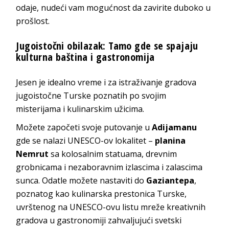
odaje, nudeći vam mogućnost da zavirite duboko u
prošlost.
Jugoistočni obilazak: Tamo gde se spajaju
kulturna baština i gastronomija
Jesen je idealno vreme i za istraživanje gradova
jugoistočne Turske poznatih po svojim
misterijama i kulinarskim užicima.
Možete započeti svoje putovanje u
Adijamanu
gde se nalazi UNESCO-ov lokalitet –
planina
Nemrut
sa kolosalnim statuama, drevnim
grobnicama i nezaboravnim izlascima i zalascima
sunca. Odatle možete nastaviti do
Gaziantepa
,
poznatog kao kulinarska prestonica Turske,
uvrštenog na UNESCO-ovu listu mreže kreativnih
gradova u gastronomiji zahvaljujući svetski