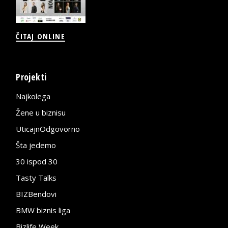
ČITAJ ONLINE
Projekti
Najkolega
Žene u biznisu
UticajnOdgovorno
Šta jedemo
30 ispod 30
Tasty Talks
BIZBendovi
BMW biznis liga
Bizlife Week