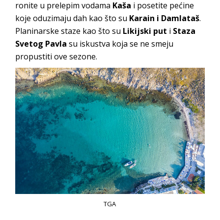
ronite u prelepim vodama
Kaša
i posetite pećine
koje oduzimaju dah kao što su
Karain i Damlataš
.
Planinarske staze kao što su
Likijski put
i
Staza
Svetog Pavla
su iskustva koja se ne smeju
propustiti ove sezone.
TGA