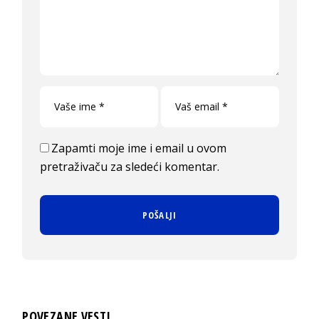
Zapamti moje ime i email u ovom
pretraživaču za sledeći komentar.
POVEZANE VESTI