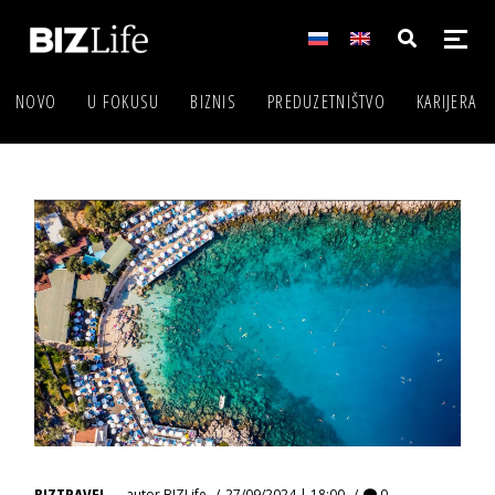
NOVO
U FOKUSU
BIZNIS
PREDUZETNIŠTVO
KARIJERA
BIZTRAVEL
autor
BIZLife
27/09/2024 | 18:00
0