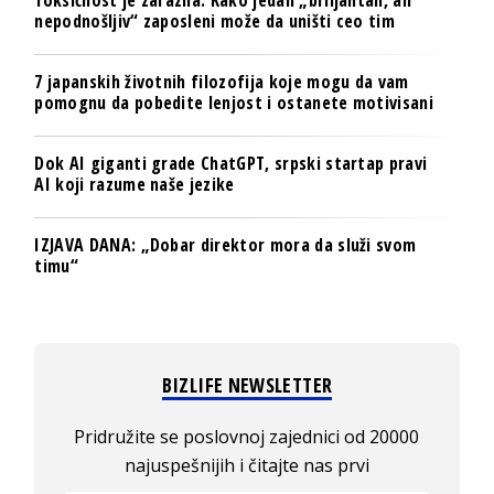
Toksičnost je zarazna: Kako jedan „briljantan, ali
nepodnošljiv“ zaposleni može da uništi ceo tim
7 japanskih životnih filozofija koje mogu da vam
pomognu da pobedite lenjost i ostanete motivisani
Dok AI giganti grade ChatGPT, srpski startap pravi
AI koji razume naše jezike
IZJAVA DANA: „Dobar direktor mora da služi svom
timu“
BIZLIFE NEWSLETTER
Pridružite se poslovnoj zajednici od 20000
najuspešnijih i čitajte nas prvi