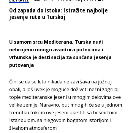
Od zapada do istoka: Istražite najbolje
jesenje rute u Turskoj
U samom srcu Mediterana, Turska nudi
nebrojeno mnogo avantura putnicima i
vrhunska je destinacija za sunčana jesenja
putovanja
Čini se da se leto nikada ne završava na južnoj
obali, a još uvek je moguće doživeti nežni zagrljaj
tople mediteranske jeseni u mnogim delovima ove
velike zemlje. Naravno, put mnogih će se u jednom
trenutku tokom ove jeseni ukrstiti sa besmrtnim
Istanbulom, sa njegovom bogatom istorijom i
živahom atmosferom.