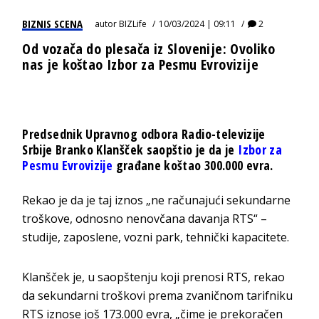
BIZNIS SCENA
autor
BIZLife
10/03/2024 | 09:11
2
Od vozača do plesača iz Slovenije: Ovoliko
nas je koštao Izbor za Pesmu Evrovizije
Predsednik Upravnog odbora Radio-televizije
Srbije Branko Klanšček saopštio je da je
Izbor za
Pesmu Evrovizije
građane koštao 300.000 evra.
Rekao je da je taj iznos „ne računajući sekundarne
troškove, odnosno nenovčana davanja RTS“ –
studije, zaposlene, vozni park, tehnički kapacitete.
Klanšček je, u saopštenju koji prenosi RTS, rekao
da sekundarni troškovi prema zvaničnom tarifniku
RTS iznose još 173.000 evra, „čime je prekoračen