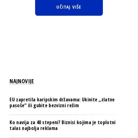
UČITAJ VIŠE
NAJNOVIJE
EU zapretila karipskim državama: Ukinite „zlatne
pasoše“ ili gubite bezvizni režim
Ko navija za 40 stepeni? Biznisi kojima je toplotni
talas najbolja reklama