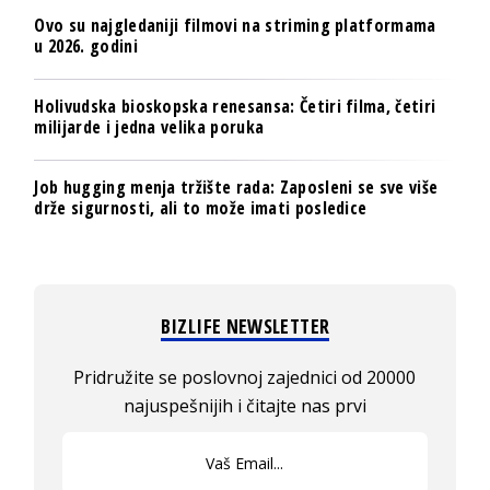
Ovo su najgledaniji filmovi na striming platformama
u 2026. godini
Holivudska bioskopska renesansa: Četiri filma, četiri
milijarde i jedna velika poruka
Job hugging menja tržište rada: Zaposleni se sve više
drže sigurnosti, ali to može imati posledice
BIZLIFE NEWSLETTER
Pridružite se poslovnoj zajednici od 20000
najuspešnijih i čitajte nas prvi