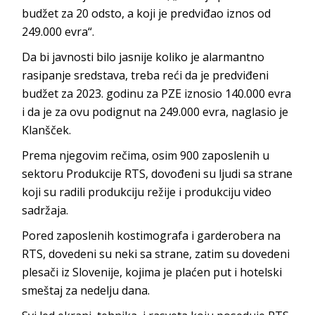
budžet za 20 odsto, a koji je predviđao iznos od
249.000 evra“.
Da bi javnosti bilo jasnije koliko je alarmantno
rasipanje sredstava, treba reći da je predviđeni
budžet za 2023. godinu za PZE iznosio 140.000 evra
i da je za ovu podignut na 249.000 evra, naglasio je
Klanšček.
Prema njegovim rečima, osim 900 zaposlenih u
sektoru Produkcije RTS, dovođeni su ljudi sa strane
koji su radili produkciju režije i produkciju video
sadržaja.
Pored zaposlenih kostimografa i garderobera na
RTS, dovedeni su neki sa strane, zatim su dovedeni
plesači iz Slovenije, kojima je plaćen put i hotelski
smeštaj za nedelju dana.