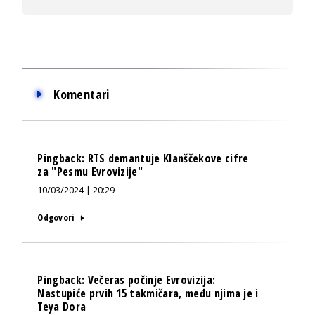
Komentari
Pingback:
RTS demantuje Klanščekove cifre
za "Pesmu Evrovizije"
10/03/2024 | 20:29
Odgovori
Pingback:
Večeras počinje Evrovizija:
Nastupiće prvih 15 takmičara, među njima je i
Teya Dora