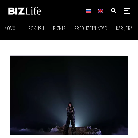
NOVO
U FOKUSU
BIZNIS
PREDUZETNIŠTVO
KARIJERA