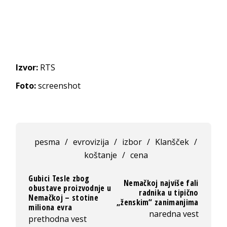
Izvor:
RTS
Foto:
screenshot
pesma
/
evrovizija
/
izbor
/
Klanšček
/
koštanje
/
cena
Gubici Tesle zbog
Nemačkoj najviše fali
obustave proizvodnje u
radnika u tipično
Nemačkoj – stotine
„ženskim“ zanimanjima
miliona evra
naredna vest
prethodna vest