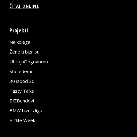
ČITAJ ONLINE
Projekti
Najkolega
Žene u biznisu
UticajnOdgovorno
Šta jedemo
30 ispod 30
Tasty Talks
BIZBendovi
BMW biznis liga
Bizlife Week