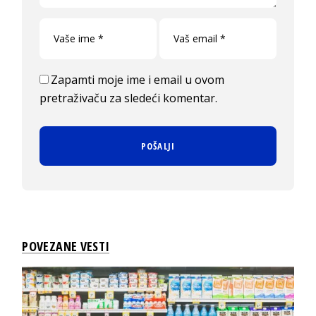
Zapamti moje ime i email u ovom
pretraživaču za sledeći komentar.
POVEZANE VESTI