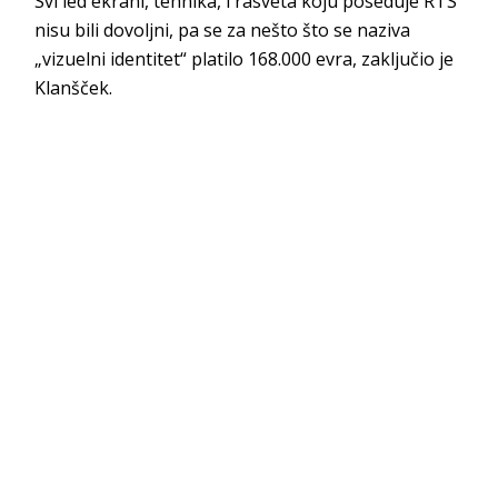
Svi led ekrani, tehnika, i rasveta koju poseduje RTS
nisu bili dovoljni, pa se za nešto što se naziva
„vizuelni identitet“ platilo 168.000 evra, zaključio je
Klanšček.