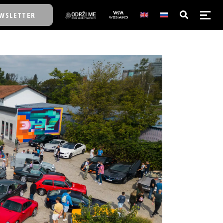
WSLETTER
E/SCHOOL
E/SCHOOL
A
A