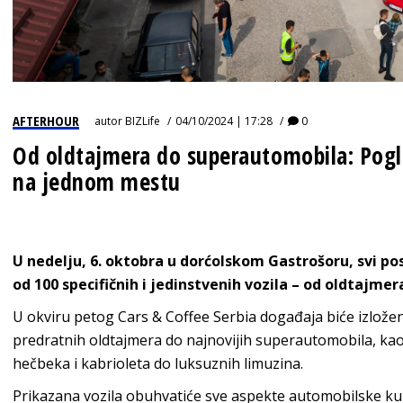
AFTERHOUR
autor
BIZLife
04/10/2024 | 17:28
0
Od oldtajmera do superautomobila: Pogle
na jednom mestu
U nedelju, 6. oktobra u dorćolskom Gastrošoru, svi pose
od 100 specifičnih i jedinstvenih vozila – od oldtajm
U okviru petog Cars & Coffee Serbia događaja biće izloženi
predratnih oldtajmera do najnovijih superautomobila, kao 
hečbeka i kabrioleta do luksuznih limuzina.
Prikazana vozila obuhvatiće sve aspekte automobilske kult