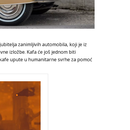
ubitelja zanimljivih automobila, koji je iz
e izložbe. Kafa će još jednom biti
e kafe upute u humanitarne svrhe za pomoć