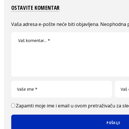
OSTAVITE KOMENTAR
Vaša adresa e-pošte neće biti objavljena.
Neophodna p
Zapamti moje ime i email u ovom pretraživaču za sl