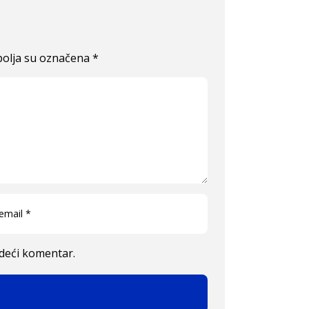
olja su označena
*
edeći komentar.