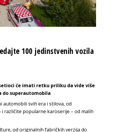
dajte 100 jedinstvenih vozila
tioci će imati retku priliku da vide više
era do superautomobila
 automobili svih era i stilova, od
i različite popularne karoserije – od malih
ure, od originalnih fabričkih verzija do