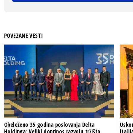
POVEZANE VESTI
Obeleženo 35 godina poslovanja Delta
Uskor
Holdinga: Veliki doprinos razvoju tržišta
itali