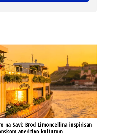
o na Savi: Brod Limoncellina inspirisan
janskom aperitivo kulturom