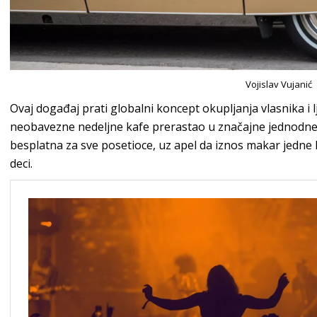
Vojislav Vujanić
Ovaj događaj prati globalni koncept okupljanja vlasnika i lj
neobavezne nedeljne kafe prerastao u značajne jednodnevn
besplatna za sve posetioce, uz apel da iznos makar jedn
deci.