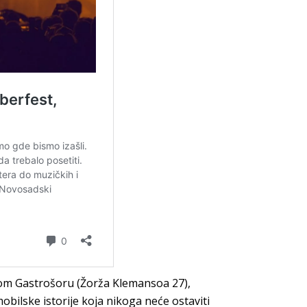
kom Gastrošoru (Žorža Klemansoa 27),
bilske istorije koja nikoga neće ostaviti