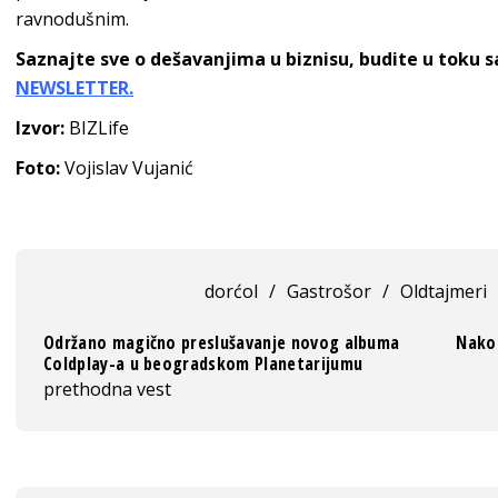
ravnodušnim.
Saznajte sve o dešavanjima u biznisu, budite u toku 
NEWSLETTER.
Izvor:
BIZLife
Foto:
Vojislav Vujanić
dorćol
/
Gastrošor
/
Oldtajmeri
Održano magično preslušavanje novog albuma
Nakon
Coldplay-a u beogradskom Planetarijumu
prethodna vest