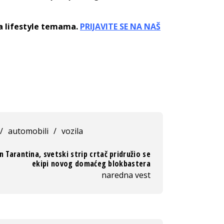
sa lifestyle temama.
PRIJAVITE SE NA NAŠ
/
automobili
/
vozila
 Tarantina, svetski strip crtač pridružio se
ekipi novog domaćeg blokbastera
naredna vest