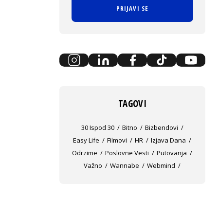
PRIJAVI SE
TAGOVI
30 Ispod 30
Bitno
Bizbendovi
Easy Life
Filmovi
HR
Izjava Dana
Odrzime
Poslovne Vesti
Putovanja
Važno
Wannabe
Webmind