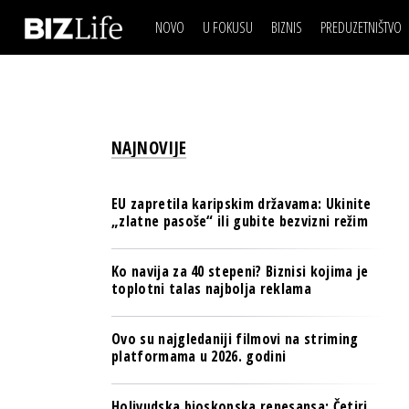
NOVO
U FOKUSU
BIZNIS
PREDUZETNIŠTVO
IZJAVA DANA
BIZNIS SCENA
VIDEO
REAL ESTATE
IZJAVA DANA
BIZNIS SCENA
BREND I KOMUNIKACI
VIDEO
REAL ESTATE
ESG & ENERGY
NAJNOVIJE
BREND I KOMUNIKACI
BANKE
ESG & ENERGY
OSIGURANJE
EU zapretila karipskim državama: Ukinite
BANKE
„zlatne pasoše“ ili gubite bezvizni režim
TECH I AI
OSIGURANJE
BIZNIS & SPORT
Ko navija za 40 stepeni? Biznisi kojima je
TECH I AI
toplotni talas najbolja reklama
PULS REGIONA
BIZNIS & SPORT
NOVO NA RAFU
Ovo su najgledaniji filmovi na striming
PULS REGIONA
platformama u 2026. godini
NOVO NA RAFU
Holivudska bioskopska renesansa: Četiri