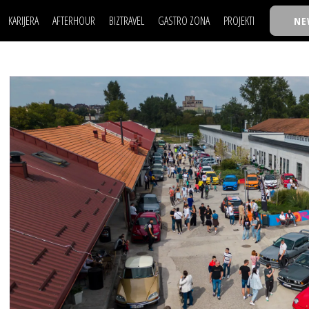
KARIJERA
AFTERHOUR
BIZTRAVEL
GASTRO ZONA
PROJEKTI
NE
POSAO
FILM I SCENA
NAJKOLEGA
LJUDI (HR)
KNJIGE
TASTY TALKS
POSAO
FILM I SCENA
NAJKOLEGA
JE
MOJ UGAO
AUTO SVET
30 ISPOD 30
LJUDI (HR)
KNJIGE
TASTY TALKS
USAVRŠAVANJE
STIL
BACK TO OFFIC
JE
MOJ UGAO
AUTO SVET
30 ISPOD 30
KNOW-HOW
WELLBEING
BIZBENDOVI
USAVRŠAVANJE
STIL
BACK TO OFFIC
BIZKOLEGIJUM
KNOW-HOW
WELLBEING
BIZBENDOVI
BMW BIZNIS LIG
BIZKOLEGIJUM
BIZLIFE WEEK
BMW BIZNIS LIG
IZJAVA GODINE
BIZLIFE WEEK
IZJAVA GODINE