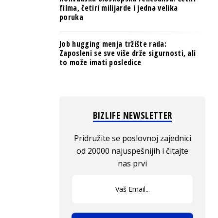
filma, četiri milijarde i jedna velika
poruka
Job hugging menja tržište rada:
Zaposleni se sve više drže sigurnosti, ali
to može imati posledice
BIZLIFE NEWSLETTER
Pridružite se poslovnoj zajednici
od 20000 najuspešnijih i čitajte
nas prvi