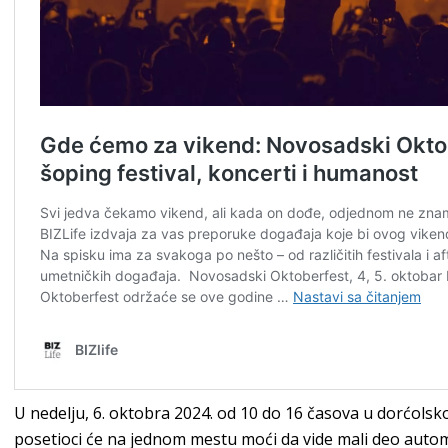
U nedelju, 6. oktobra 2024. od 10 do 16 časova u dorćols
posetioci će na jednom mestu moći da vide mali deo automo