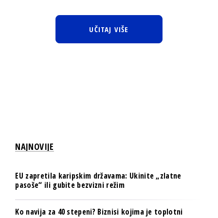
UČITAJ VIŠE
NAJNOVIJE
EU zapretila karipskim državama: Ukinite „zlatne
pasoše“ ili gubite bezvizni režim
Ko navija za 40 stepeni? Biznisi kojima je toplotni