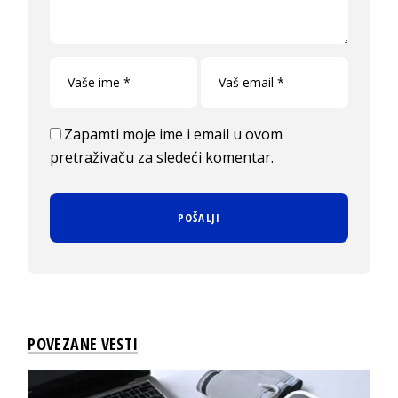
Zapamti moje ime i email u ovom
pretraživaču za sledeći komentar.
POVEZANE VESTI