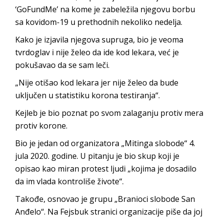
‘GoFundMe’ na kome je zabeležila njegovu borbu
sa kovidom-19 u prethodnih nekoliko nedelja.
Kako je izjavila njegova supruga, bio je veoma
tvrdoglav i nije želeo da ide kod lekara, već je
pokušavao da se sam leči.
„Nije otišao kod lekara jer nije želeo da bude
uključen u statistiku korona testiranja“.
Kejleb je bio poznat po svom zalaganju protiv mera
protiv korone.
Bio je jedan od organizatora „Mitinga slobode“ 4.
jula 2020. godine. U pitanju je bio skup koji je
opisao kao miran protest ljudi „kojima je dosadilo
da im vlada kontroliše živote“.
Takođe, osnovao je grupu „Branioci slobode San
Anđelo“. Na Fejsbuk stranici organizacije piše da joj