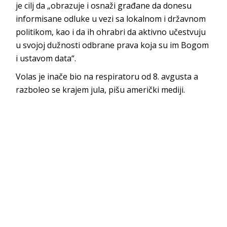
je cilj da „obrazuje i osnaži građane da donesu
informisane odluke u vezi sa lokalnom i državnom
politikom, kao i da ih ohrabri da aktivno učestvuju
u svojoj dužnosti odbrane prava koja su im Bogom
i ustavom data“.
Volas je inače bio na respiratoru od 8. avgusta a
razboleo se krajem jula, pišu američki mediji.