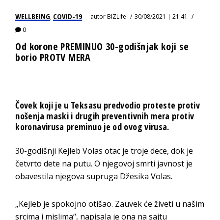
WELLBEING
COVID-19
autor
BIZLife
30/08/2021 | 21:41
,
0
Od korone PREMINUO 30-godišnjak koji se
borio PROTV MERA
Čovek koji je u Teksasu predvodio proteste protiv
nošenja maski i drugih preventivnih mera protiv
koronavirusa preminuo je od ovog virusa.
30-godišnji Kejleb Volas otac je troje dece, dok je
četvrto dete na putu. O njegovoj smrti javnost je
obavestila njegova supruga Džesika Volas.
„Kejleb je spokojno otišao. Zauvek će živeti u našim
srcima i mislima“, napisala je ona na sajtu