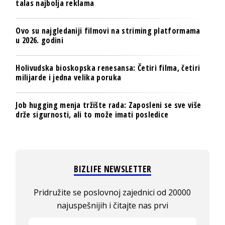
talas najbolja reklama
Ovo su najgledaniji filmovi na striming platformama
u 2026. godini
Holivudska bioskopska renesansa: Četiri filma, četiri
milijarde i jedna velika poruka
Job hugging menja tržište rada: Zaposleni se sve više
drže sigurnosti, ali to može imati posledice
BIZLIFE NEWSLETTER
Pridružite se poslovnoj zajednici od 20000
najuspešnijih i čitajte nas prvi