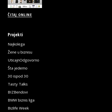
ČITAJ ONLINE
Projekti
Najkolega
Žene u biznisu
UticajnOdgovorno
Šta jedemo
30 ispod 30
Tasty Talks
BIZBendovi
BMW biznis liga
Bizlife Week