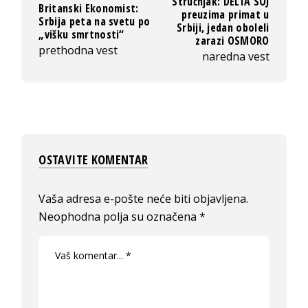
Stručnjak: DELTA SOJ
Britanski Ekonomist:
preuzima primat u
Srbija peta na svetu po
Srbiji, jedan oboleli
„višku smrtnosti“
zarazi OSMORO
prethodna vest
naredna vest
OSTAVITE KOMENTAR
Vaša adresa e-pošte neće biti objavljena.
Neophodna polja su označena
*