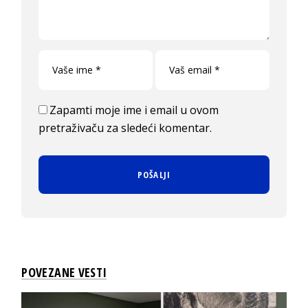
Zapamti moje ime i email u ovom
pretraživaču za sledeći komentar.
POVEZANE VESTI