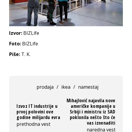
Izvor:
BIZLife
Foto:
BIZLife
Piše:
T. K.
prodaja
/
ikea
/
namestaj
Mihajlović najavila nove
Izvoz IT industrije u
američke kompanije u
prvoj polovini ove
Srbiji i ministru iz SAD
godine milijardu evra
poklonila nešto što će
vas iznenaditi
prethodna vest
naredna vest