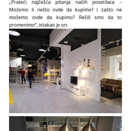
„Prateći najčešća pitanja naših posetilaca –
Možemo li nešto ovde da kupimo? I zašto ne
možemo ovde da kupimo? Rešili smo da to
promenimo“, istakao je on.