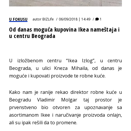
U FOKUSU
autor
BIZLife
06/09/2018 | 14:49
1
Od danas moguća kupovina Ikea nameštaja i
u centru Beograda
U izložbenom centru “Ikea Izlog”, u centru
Beograda, u ulici Kneza Mihaila, od danas je
moguće i kupovati proizvode te robne kuće.
Kako nam je ranije rekao direktor robne kuće u
Beogradu Vladimir Molgar taj prostor je
prvenstveno bio otvoren za upoznavanje sa
asortimanom Ikee i naručivanje proizvoda onlajn,
ali su ipak rešili da to promene.