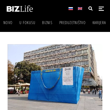
NOVO
U FOKUSU
BIZNIS
PREDUZETNIŠTVO
KARIJERA