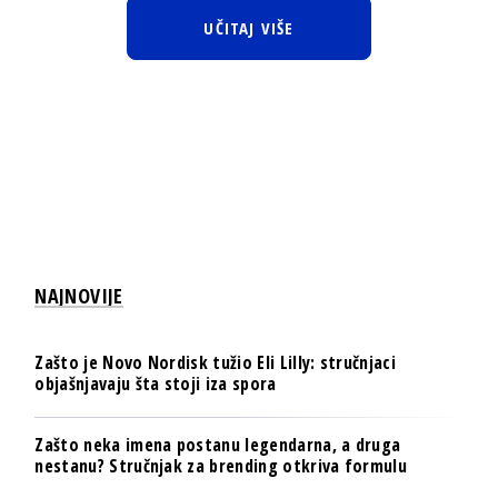
UČITAJ VIŠE
NAJNOVIJE
Zašto je Novo Nordisk tužio Eli Lilly: stručnjaci
objašnjavaju šta stoji iza spora
Zašto neka imena postanu legendarna, a druga
nestanu? Stručnjak za brending otkriva formulu