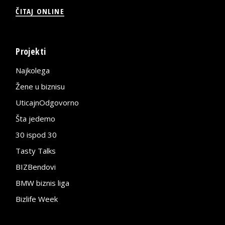
ČITAJ ONLINE
Projekti
Najkolega
Žene u biznisu
UticajnOdgovorno
Šta jedemo
30 ispod 30
Tasty Talks
BIZBendovi
BMW biznis liga
Bizlife Week