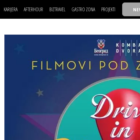
KARIJERA
AFTERHOUR
BIZTRAVEL
GASTRO ZONA
PROJEKTI
NE
POSAO
FILM I SCENA
NAJKOLEGA
LJUDI (HR)
KNJIGE
TASTY TALKS
POSAO
FILM I SCENA
NAJKOLEGA
JE
MOJ UGAO
AUTO SVET
30 ISPOD 30
LJUDI (HR)
KNJIGE
TASTY TALKS
USAVRŠAVANJE
STIL
BACK TO OFFIC
JE
MOJ UGAO
AUTO SVET
30 ISPOD 30
KNOW-HOW
WELLBEING
BIZBENDOVI
USAVRŠAVANJE
STIL
BACK TO OFFIC
BIZKOLEGIJUM
KNOW-HOW
WELLBEING
BIZBENDOVI
BMW BIZNIS LIG
BIZKOLEGIJUM
BIZLIFE WEEK
BMW BIZNIS LIG
IZJAVA GODINE
BIZLIFE WEEK
IZJAVA GODINE