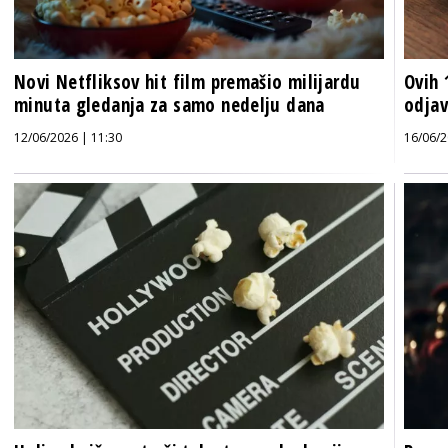
Novi Netfliksov hit film premašio milijardu
Ovih 
minuta gledanja za samo nedelju dana
odjav
12/06/2026 | 11:30
16/06/2