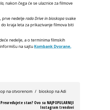
la,
nakon čega će se ulaznice za filmove
, prve nedelje
rada Drive in bioskopa
svake
 do kraja leta za prikazivanje filmova biti
deće nedelje, a o terminima filmskih
 informišu na sajtu
Kombank Dvorane.
kop na otvorenom
/
bioskop na Adi
Preuređujete stan? Ovo su NAJPOPULARNIJI
Instagram trendovi