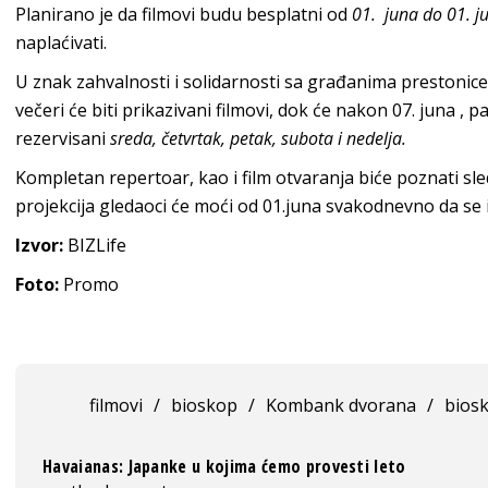
Planirano je da filmovi budu besplatni od
01. juna do 01. ju
naplaćivati.
U znak zahvalnosti i solidarnosti sa građanima prestonice
večeri će biti prikazivani filmovi, dok će nakon 07. juna , pa
rezervisani
sreda,
četvrtak, petak, subota i nedelja.
Kompletan repertoar, kao i film otvaranja biće poznati sle
projekcija gledaoci će moći od 01.juna svakodnevno da se
Izvor:
BIZLife
Foto:
Promo
filmovi
/
bioskop
/
Kombank dvorana
/
bios
Havaianas: Japanke u kojima ćemo provesti leto