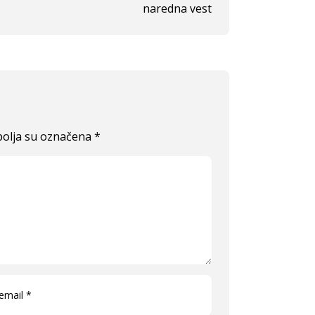
naredna vest
olja su označena
*