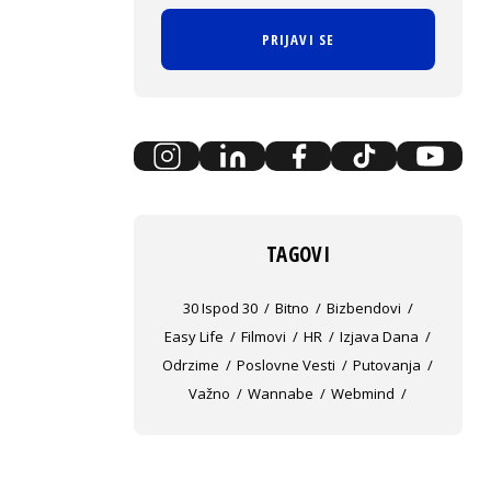
PRIJAVI SE
TAGOVI
30 Ispod 30
Bitno
Bizbendovi
Easy Life
Filmovi
HR
Izjava Dana
Odrzime
Poslovne Vesti
Putovanja
Važno
Wannabe
Webmind