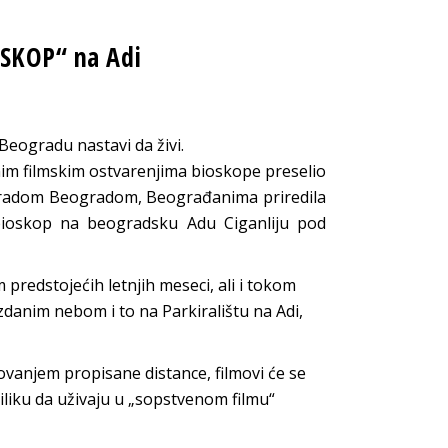
OSKOP“ na Adi
Beogradu nastavi da živi.
im filmskim ostvarenjima bioskope preselio
Gradom Beogradom, Beograđanima priredila
 bioskop na beogradsku Adu Ciganliju pod
redstojećih letnjih meseci, ali i tokom
danim nebom i to na Parkiralištu na Adi,
ovanjem propisane distance, filmovi će se
riliku da uživaju u „sopstvenom filmu“