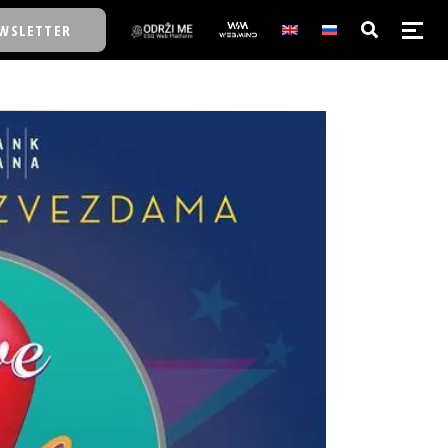
WSLETTER
E/SCHOOL
E/SCHOOL
A
A