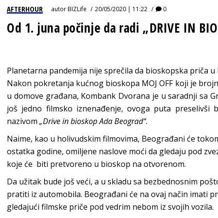
AFTERHOUR
autor
BIZLife
20/05/2020 | 11:22
0
Od 1. juna počinje da radi „DRIVE IN BI
Planetarna pandemija nije sprečila da bioskopska priča u 
Nakon pokretanja kućnog bioskopa MOJ OFF koji je brojn
u domove građana, Kombank Dvorana je u saradnji sa 
još jedno filmsko iznenađenje, ovoga puta preselivši
nazivom
„Drive in bioskop Ada Beograd“.
Naime, kao u holivudskim filmovima, Beograđani će tokom p
ostatka godine, omiljene naslove moći da gledaju pod zvez
koje će biti pretvoreno u bioskop na otvorenom.
Da užitak bude još veći, a u skladu sa bezbednosnim pošt
pratiti iz automobila. Beograđani će na ovaj način imati p
gledajući filmske priče pod vedrim nebom iz svojih vozila.