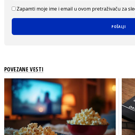
Zapamti moje ime i email u ovom pretraživaču za sl
POVEZANE VESTI