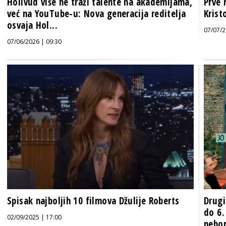
Holivud više ne traži talente na akademijama,
Prve 
već na YouTube-u: Nova generacija reditelja
Krist
osvaja Hol...
07/07/2
07/06/2026 | 09:30
Spisak najboljih 10 filmova Džulije Roberts
Drugi
do 6.
02/09/2025 | 17:00
nebo