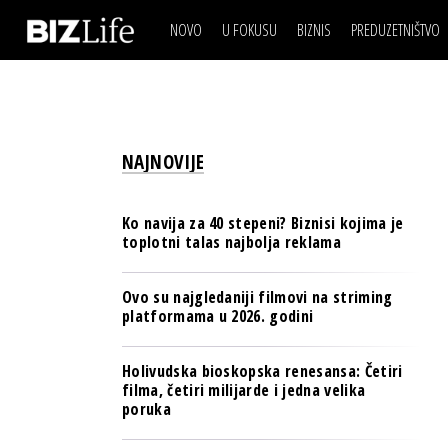
NOVO
U FOKUSU
BIZNIS
PREDUZETNIŠTVO
IZJAVA DANA
BIZNIS SCENA
VIDEO
REAL ESTATE
IZJAVA DANA
BIZNIS SCENA
BREND I KOMUNIKACI
VIDEO
REAL ESTATE
ESG & ENERGY
NAJNOVIJE
BREND I KOMUNIKACI
BANKE
ESG & ENERGY
OSIGURANJE
Ko navija za 40 stepeni? Biznisi kojima je
BANKE
toplotni talas najbolja reklama
TECH I AI
OSIGURANJE
BIZNIS & SPORT
Ovo su najgledaniji filmovi na striming
TECH I AI
platformama u 2026. godini
PULS REGIONA
BIZNIS & SPORT
NOVO NA RAFU
Holivudska bioskopska renesansa: Četiri
PULS REGIONA
filma, četiri milijarde i jedna velika
poruka
NOVO NA RAFU