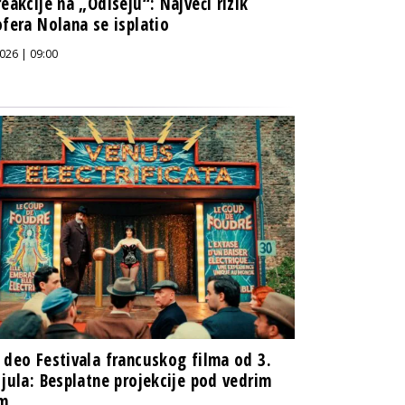
reakcije na „Odiseju“: Najveći rizik
ofera Nolana se isplatio
026 | 09:00
 deo Festivala francuskog filma od 3.
 jula: Besplatne projekcije pod vedrim
m