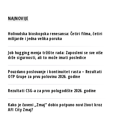
NAJNOVIJE
Holivudska bioskopska renesansa: Četiri filma, četiri
milijarde i jedna velika poruka
Job hugging menja tržište rada: Zaposleni se sve više
drže sigurnosti, ali to može imati posledice
Pouzdano poslovanje i kontinuitet rasta – Rezultati
OTP Grupe za prvu polovinu 2026. godine
Rezultati CSG-a za prvo polugodište 2026. godine
Kako je čuveni „Zmaj“ dobio potpuno novi život kroz
AFI City Zmaj?