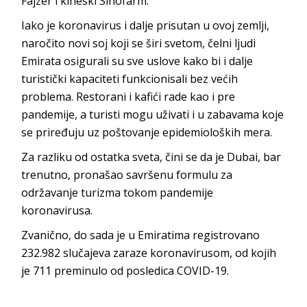
Fajzer i kineski Sinofarm.
Iako je koronavirus i dalje prisutan u ovoj zemlji,
naročito novi soj koji se širi svetom, čelni ljudi
Emirata osigurali su sve uslove kako bi i dalje
turistički kapaciteti funkcionisali bez većih
problema. Restorani i kafići rade kao i pre
pandemije, a turisti mogu uživati i u zabavama koje
se priređuju uz poštovanje epidemioloških mera.
Za razliku od ostatka sveta, čini se da je Dubai, bar
trenutno, pronašao savršenu formulu za
održavanje turizma tokom pandemije
koronavirusa.
Zvanično, do sada je u Emiratima registrovano
232.982 slučajeva zaraze koronavirusom, od kojih
je 711 preminulo od posledica COVID-19.