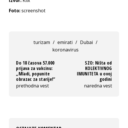
Izvor:
Klix
Foto:
screenshot
turizam
/
emirati
/
Dubai
/
koronavirus
Do 18 časova 57.000
SZO: Ništa od
prijava za vakcinu:
KOLEKTIVNOG
„Mladi, popunite
IMUNITETA u ovoj
obrazac za starije!“
godini
prethodna vest
naredna vest