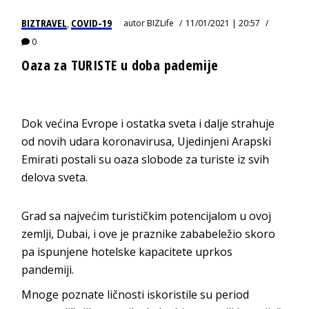
BIZTRAVEL
COVID-19
autor
BIZLife
11/01/2021 | 20:57
,
0
Oaza za TURISTE u doba pademije
Dok većina Evrope i ostatka sveta i dalje strahuje
od novih udara koronavirusa, Ujedinjeni Arapski
Emirati postali su oaza slobode za turiste iz svih
delova sveta.
Grad sa najvećim turističkim potencijalom u ovoj
zemlji, Dubai, i ove je praznike zababeležio skoro
pa ispunjene hotelske kapacitete uprkos
pandemiji.
Mnoge poznate ličnosti iskoristile su period