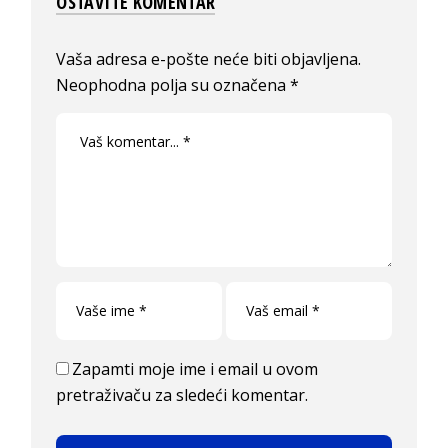
OSTAVITE KOMENTAR
Vaša adresa e-pošte neće biti objavljena.
Neophodna polja su označena
*
Zapamti moje ime i email u ovom
pretraživaču za sledeći komentar.