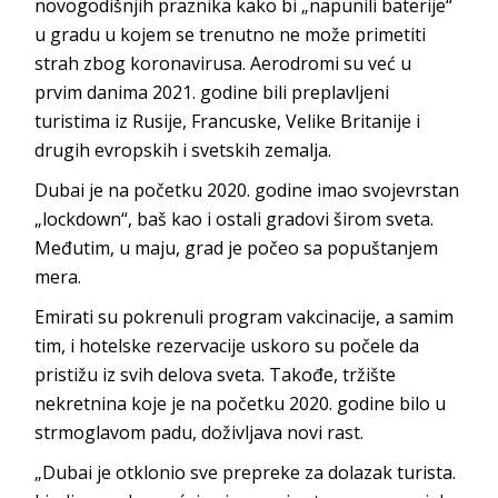
novogodišnjih praznika kako bi „napunili baterije“
u gradu u kojem se trenutno ne može primetiti
strah zbog koronavirusa. Aerodromi su već u
prvim danima 2021. godine bili preplavljeni
turistima iz Rusije, Francuske, Velike Britanije i
drugih evropskih i svetskih zemalja.
Dubai je na početku 2020. godine imao svojevrstan
„lockdown“, baš kao i ostali gradovi širom sveta.
Međutim, u maju, grad je počeo sa popuštanjem
mera.
Emirati su pokrenuli program vakcinacije, a samim
tim, i hotelske rezervacije uskoro su počele da
pristižu iz svih delova sveta. Takođe, tržište
nekretnina koje je na početku 2020. godine bilo u
strmoglavom padu, doživljava novi rast.
„Dubai je otklonio sve prepreke za dolazak turista.