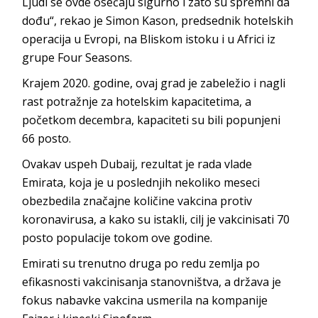
Ljudi se ovde osećaju sigurno i zato su spremni da
dođu“, rekao je Simon Kason, predsednik hotelskih
operacija u Evropi, na Bliskom istoku i u Africi iz
grupe Four Seasons.
Krajem 2020. godine, ovaj grad je zabeležio i nagli
rast potražnje za hotelskim kapacitetima, a
početkom decembra, kapaciteti su bili popunjeni
66 posto.
Ovakav uspeh Dubaij, rezultat je rada vlade
Emirata, koja je u poslednjih nekoliko meseci
obezbedila značajne količine vakcina protiv
koronavirusa, a kako su istakli, cilj je vakcinisati 70
posto populacije tokom ove godine.
Emirati su trenutno druga po redu zemlja po
efikasnosti vakcinisanja stanovništva, a država je
fokus nabavke vakcina usmerila na kompanije