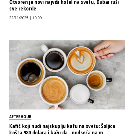
Otvoren je novi najviši hotel na svetu, Dubai ruši
sve rekorde
22/11/2025 | 10:00
AFTERHOUR
Kafić koji nudi najskuplju kafu na svetu: Šoljica
košta 980 dolara i kažu da „podseća na m...