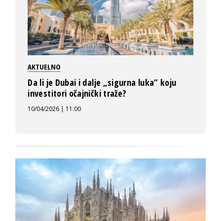
AKTUELNO
Da li je Dubai i dalje „sigurna luka” koju
investitori očajnički traže?
10/04/2026 | 11:00