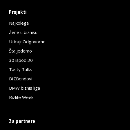
Projekti
Najkolega
Žene u biznisu
UticajnOdgovorno
Šta jedemo
30 ispod 30
Tasty Talks
BIZBendovi
BMW biznis liga
Bizlife Week
Za partnere