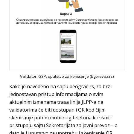
Validatori GSP, uputstvo za korišćenje (bgprevoz.rs)
Kako je navedeno na sajtu beograd.rs, za brz i
jednostavan pristup informacijama o svim
aktuelnim izmenama trasa linija JLPP-a na
validatorima će biti dostupan i QR kod čijim
skeniranje putem mobilnog telefona korisnici
pristupaju sajtu Sekretarijata za javni prevoz – a
dato je i uputstvo za upotrebu i skeniranje QR