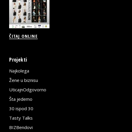
ČITAJ ONLINE
Projekti
Najkolega
Žene u biznisu
UticajnOdgovorno
Šta jedemo
30 ispod 30
Tasty Talks
BIZBendovi