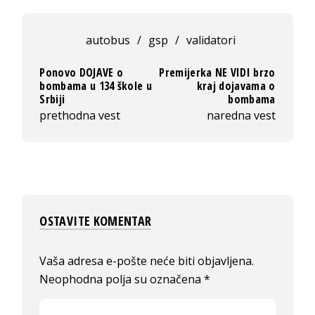
autobus
/
gsp
/
validatori
Ponovo DOJAVE o
Premijerka NE VIDI brzo
bombama u 134 škole u
kraj dojavama o
Srbiji
bombama
prethodna vest
naredna vest
OSTAVITE KOMENTAR
Vaša adresa e-pošte neće biti objavljena.
Neophodna polja su označena
*