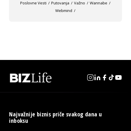
Poslovne Vesti
Putovanja
Važno
Wannabe
Webmind
Najvažnije biznis priče svakog dana u
inboksu