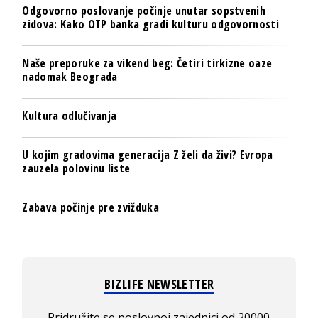
Odgovorno poslovanje počinje unutar sopstvenih
zidova: Kako OTP banka gradi kulturu odgovornosti
Naše preporuke za vikend beg: Četiri tirkizne oaze
nadomak Beograda
Kultura odlučivanja
U kojim gradovima generacija Z želi da živi? Evropa
zauzela polovinu liste
Zabava počinje pre zvižduka
BIZLIFE NEWSLETTER
Pridružite se poslovnoj zajednici od 20000