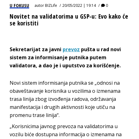
U FOKUSU
autor
BIZLife
20/05/2022 | 19:14
0
Novitet na validatorima u GSP-u: Evo kako će
se koristiti
Sekretarijat za javni
prevoz
pušta u rad novi
sistem za informisanje putnika putem
validatora, a dao je i uputstvo za korišćenje.
Novi sistem informisanja putnika se „odnosi na
obaveštavanje korisnika u vozilima o izmenama
trasa linija zbog izvođenja radova, održavanja
manifestacija i drugih aktivnosti koje utiču na
promenu trase linija“.
„Korisnicima javnog prevoza na validatorima u
vozilu biće dostupna informacija o izmenama na