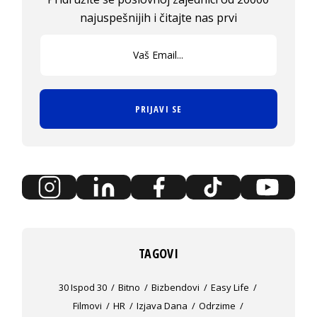
najuspešnijih i čitajte nas prvi
PRIJAVI SE
TAGOVI
30 Ispod 30
Bitno
Bizbendovi
Easy Life
Filmovi
HR
Izjava Dana
Odrzime