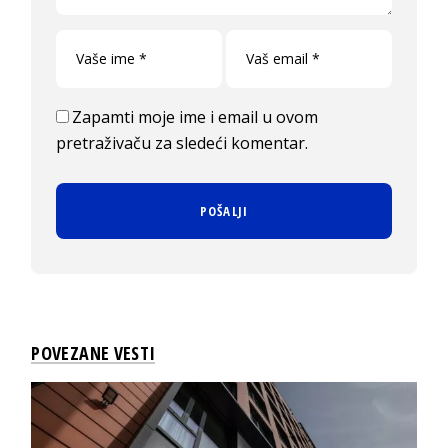
Zapamti moje ime i email u ovom
pretraživaču za sledeći komentar.
POVEZANE VESTI