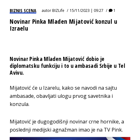
BIZNIS SCENA
autor
BIZLife
15/11/2023 | 09:27
1
Novinar Pinka Mladen Mijatović konzul u
Izraelu
Novinar Pinka Mladen Mijatović dobio je
diplomatsku funkciju i to u ambasadi Srbije u Tel
Avivu.
Mijatović će u Izarelu, kako se navodi na sajtu
ambasade, obavljati ulogu prvog savetnika i
konzula.
Mijatović je dugogodišnji novinar crne hornike, a
poslednji medijski agnažman imao je na TV Pink.