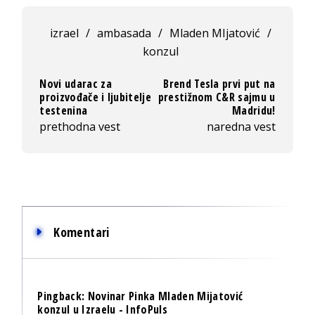
izrael
/
ambasada
/
Mladen MIjatović
/
konzul
Novi udarac za
Brend Tesla prvi put na
proizvođače i ljubitelje
prestižnom C&R sajmu u
testenina
Madridu!
prethodna vest
naredna vest
Komentari
Pingback:
Novinar Pinka Mladen Mijatović
konzul u Izraelu - InfoPuls