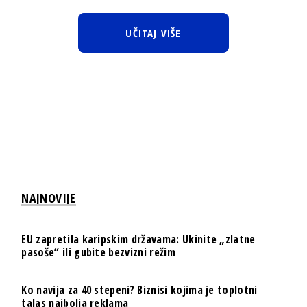
UČITAJ VIŠE
NAJNOVIJE
EU zapretila karipskim državama: Ukinite „zlatne
pasoše“ ili gubite bezvizni režim
Ko navija za 40 stepeni? Biznisi kojima je toplotni
talas najbolja reklama