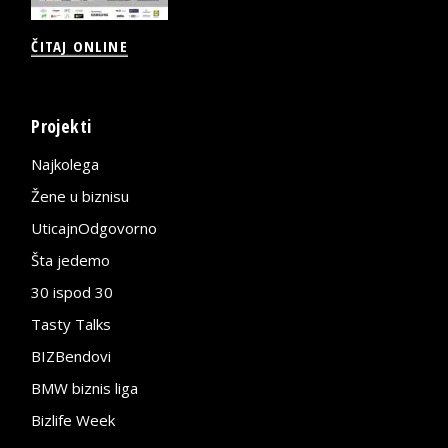
ČITAJ ONLINE
Projekti
Najkolega
Žene u biznisu
UticajnOdgovorno
Šta jedemo
30 ispod 30
Tasty Talks
BIZBendovi
BMW biznis liga
Bizlife Week