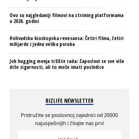
Ovo su najgledaniji filmovi na striming platformama
u 2026. godini
Holivudska bioskopska renesansa: Četiri filma, četiri
milijarde i jedna velika poruka
Job hugging menja tržište rada: Zaposleni se sve više
drže sigurnosti, ali to može imati posledice
BIZLIFE NEWSLETTER
Pridružite se poslovnoj zajednici od 20000
najuspešnijih i čitajte nas prvi