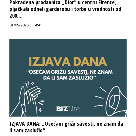
Pokradena prodavnica „Dior“ u centru Firence,
pljačkaši odneli garderobu i torbe u vrednosti od
200....
01/09/2025 | 14:41
IZJAVA DANA: „Osećam grižu savesti, ne znam da
li sam zaslužio“