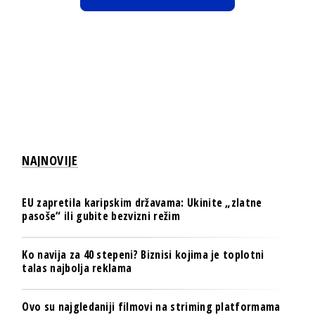
NAJNOVIJE
EU zapretila karipskim državama: Ukinite „zlatne
pasoše“ ili gubite bezvizni režim
Ko navija za 40 stepeni? Biznisi kojima je toplotni
talas najbolja reklama
Ovo su najgledaniji filmovi na striming platformama