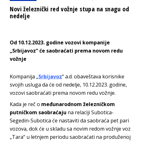
Novi železnički red vožnje stupa na snagu od
nedelje
Od 10.12.2023. godine vozovi kompanije
„Srbijavoz“ će saobraćati prema novom redu
vožnje
Kompanija „
Srbijavoz
“ a.d. obaveštava korisnike
svojih usluga da će od nedelje, 10.12.2023. godine,
vozovi saobraćati prema novom redu vožnje.
Kada je reč o
međunarodnom železničkom
putničkom saobraćaju
na relaciji Subotica-
Segedin-Subotica će nastaviti da saobraća pet pari
vozova, dok će u skladu sa novim redom vožnje voz
„Tara“ u letnjem periodu saobraćati na produženoj