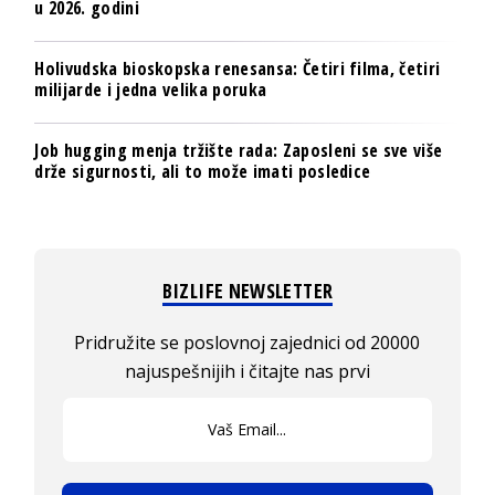
u 2026. godini
Holivudska bioskopska renesansa: Četiri filma, četiri
milijarde i jedna velika poruka
Job hugging menja tržište rada: Zaposleni se sve više
drže sigurnosti, ali to može imati posledice
BIZLIFE NEWSLETTER
Pridružite se poslovnoj zajednici od 20000
najuspešnijih i čitajte nas prvi