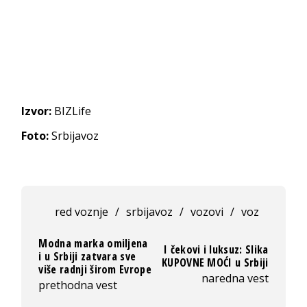
Izvor:
BIZLife
Foto:
Srbijavoz
red voznje
/
srbijavoz
/
vozovi
/
voz
Modna marka omiljena
I čekovi i luksuz: Slika
i u Srbiji zatvara sve
KUPOVNE MOĆI u Srbiji
više radnji širom Evrope
naredna vest
prethodna vest