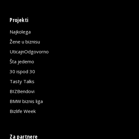
Projekti
Najkolega
Žene u biznisu
UticajnOdgovorno
Šta jedemo
30 ispod 30
Tasty Talks
BIZBendovi
BMW biznis liga
Bizlife Week
Za partnere