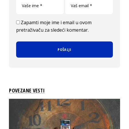
Zapamti moje ime i email u ovom
pretraživaču za sledeći komentar.
POVEZANE VESTI