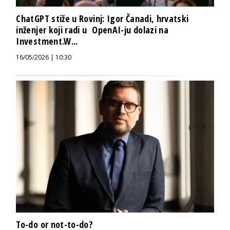
ChatGPT stiže u Rovinj: Igor Čanadi, hrvatski
inženjer koji radi u OpenAI-ju dolazi na
Investment.W...
16/05/2026 | 10:30
To-do or not-to-do?