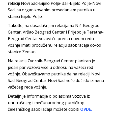
relaciji Novi Sad-Bijelo Polje-Bar-Bijelo Polje-Novi
Sad, sa organizovanim presedanjem putnika u
stanici Bijelo Polje.
Takođe, na dosadašnjim relacijama Niš-Beograd
Centar, Vršac-Beograd Centar i Prijepolje Teretna-
Beograd Centar vozovi će prema novom redu
vožnje imati produženu relaciju saobraćaja do/od
stanice Zemun.
Na relaciji Zvornik-Beograd Centar planiran je
jedan par vozova više u odnosu na važeći red
vožnje. Obaveštavamo putnike da na relaciji Novi
Sad-Beograd Centar-Novi Sad neće doći do izmena
važećeg reda vožnje.
Detaljnije informacije o polascima vozova iz
unutrašnjeg i međunarodnog putničkog
železničkog saobraćaja možete dobiti
OVDE.