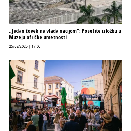
„Jedan čovek ne vlada nacijom“: Posetite izložbu u
Muzeju afričke umetnosti
25/09/2025 | 17:05