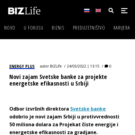
NOVO
U FOKUSU
BIZNIS
PREDUZETNIŠTVO
KARIJERA
ENERGY PLUS
autor
BIZLife
24/03/2022 | 13:15
0
Novi zajam Svetske banke za projekte
energetske efikasnosti u Srbiji
Odbor izvršnih direktora
Svetske banke
odobrio je novi zajam Srbiji u protivvrednosti
50 miliona dolara za Projekat čiste energije i
energetske efikasnosti za gradjane.