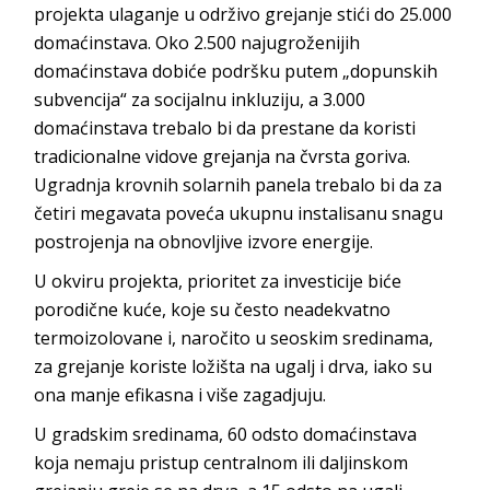
projekta ulaganje u održivo grejanje stići do 25.000
domaćinstava. Oko 2.500 najugroženijih
domaćinstava dobiće podršku putem „dopunskih
subvencija“ za socijalnu inkluziju, a 3.000
domaćinstava trebalo bi da prestane da koristi
tradicionalne vidove grejanja na čvrsta goriva.
Ugradnja krovnih solarnih panela trebalo bi da za
četiri megavata poveća ukupnu instalisanu snagu
postrojenja na obnovljive izvore energije.
U okviru projekta, prioritet za investicije biće
porodične kuće, koje su često neadekvatno
termoizolovane i, naročito u seoskim sredinama,
za grejanje koriste ložišta na ugalj i drva, iako su
ona manje efikasna i više zagadjuju.
U gradskim sredinama, 60 odsto domaćinstava
koja nemaju pristup centralnom ili daljinskom