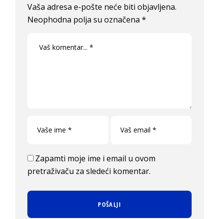
Vaša adresa e-pošte neće biti objavljena.
Neophodna polja su označena
*
Zapamti moje ime i email u ovom
pretraživaču za sledeći komentar.