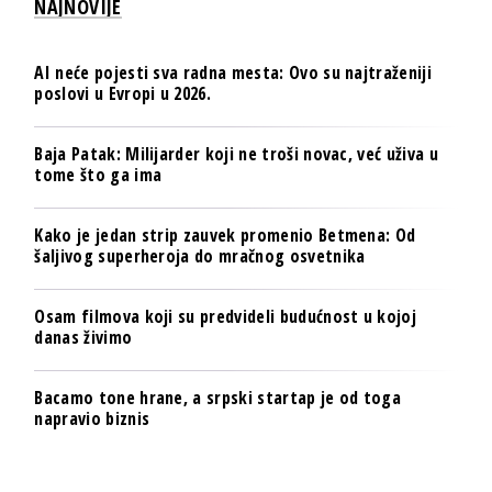
NAJNOVIJE
AI neće pojesti sva radna mesta: Ovo su najtraženiji
poslovi u Evropi u 2026.
Baja Patak: Milijarder koji ne troši novac, već uživa u
tome što ga ima
Kako je jedan strip zauvek promenio Betmena: Od
šaljivog superheroja do mračnog osvetnika
Osam filmova koji su predvideli budućnost u kojoj
danas živimo
Bacamo tone hrane, a srpski startap je od toga
napravio biznis