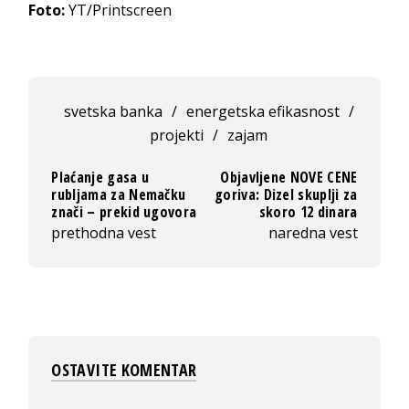
Foto:
YT/Printscreen
svetska banka
/
energetska efikasnost
/
projekti
/
zajam
Plaćanje gasa u
Objavljene NOVE CENE
rubljama za Nemačku
goriva: Dizel skuplji za
znači – prekid ugovora
skoro 12 dinara
prethodna vest
naredna vest
OSTAVITE KOMENTAR