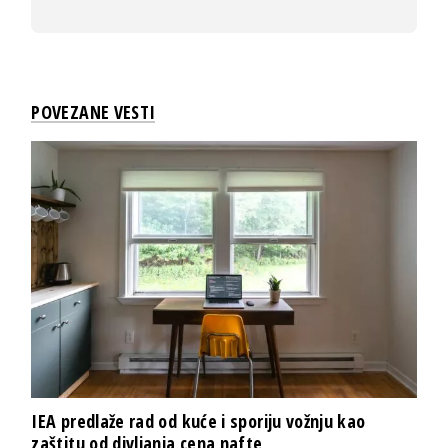
POVEZANE VESTI
IEA predlaže rad od kuće i sporiju vožnju kao
zaštitu od divljanja cena nafte