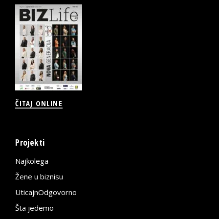
ČITAJ ONLINE
Projekti
Najkolega
Žene u biznisu
UticajnOdgovorno
Šta jedemo