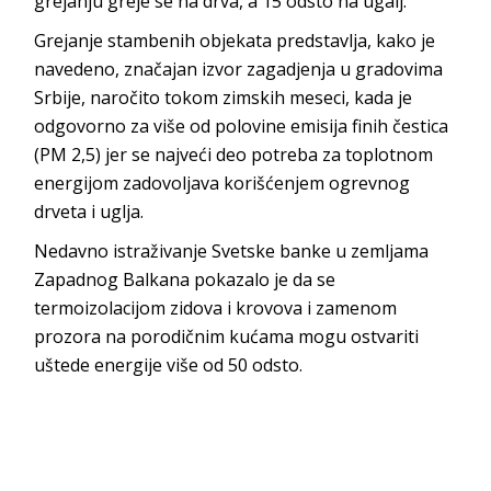
grejanju greje se na drva, a 15 odsto na ugalj.
Grejanje stambenih objekata predstavlja, kako je
navedeno, značajan izvor zagadjenja u gradovima
Srbije, naročito tokom zimskih meseci, kada je
odgovorno za više od polovine emisija finih čestica
(PM 2,5) jer se najveći deo potreba za toplotnom
energijom zadovoljava korišćenjem ogrevnog
drveta i uglja.
Nedavno istraživanje Svetske banke u zemljama
Zapadnog Balkana pokazalo je da se
termoizolacijom zidova i krovova i zamenom
prozora na porodičnim kućama mogu ostvariti
uštede energije više od 50 odsto.