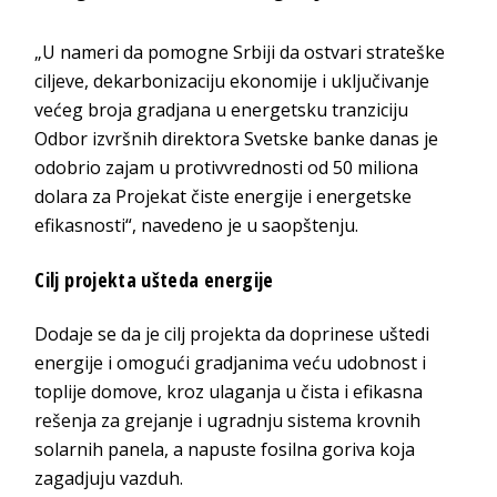
„U nameri da pomogne Srbiji da ostvari strateške
ciljeve, dekarbonizaciju ekonomije i uključivanje
većeg broja gradjana u energetsku tranziciju
Odbor izvršnih direktora Svetske banke danas je
odobrio zajam u protivvrednosti od 50 miliona
dolara za Projekat čiste energije i energetske
efikasnosti“, navedeno je u saopštenju.
Cilj projekta ušteda energije
Dodaje se da je cilj projekta da doprinese uštedi
energije i omogući gradjanima veću udobnost i
toplije domove, kroz ulaganja u čista i efikasna
rešenja za grejanje i ugradnju sistema krovnih
solarnih panela, a napuste fosilna goriva koja
zagadjuju vazduh.