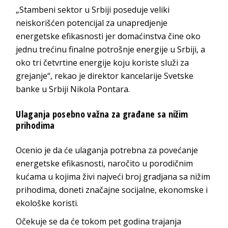
„Stambeni sektor u Srbiji poseduje veliki
neiskorišćen potencijal za unapredjenje
energetske efikasnosti jer domaćinstva čine oko
jednu trećinu finalne potrošnje energije u Srbiji, a
oko tri četvrtine energije koju koriste služi za
grejanje“, rekao je direktor kancelarije Svetske
banke u Srbiji Nikola Pontara.
Ulaganja posebno važna za građane sa nižim
prihodima
Ocenio je da će ulaganja potrebna za povećanje
energetske efikasnosti, naročito u porodičnim
kućama u kojima živi najveći broj gradjana sa nižim
prihodima, doneti značajne socijalne, ekonomske i
ekološke koristi.
Očekuje se da će tokom pet godina trajanja