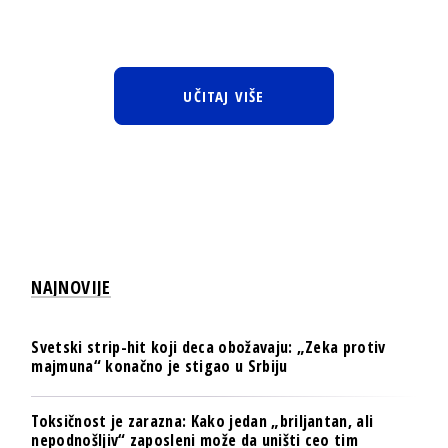
UČITAJ VIŠE
NAJNOVIJE
Svetski strip-hit koji deca obožavaju: „Zeka protiv
majmuna“ konačno je stigao u Srbiju
Toksičnost je zarazna: Kako jedan „briljantan, ali
nepodnošljiv“ zaposleni može da uništi ceo tim