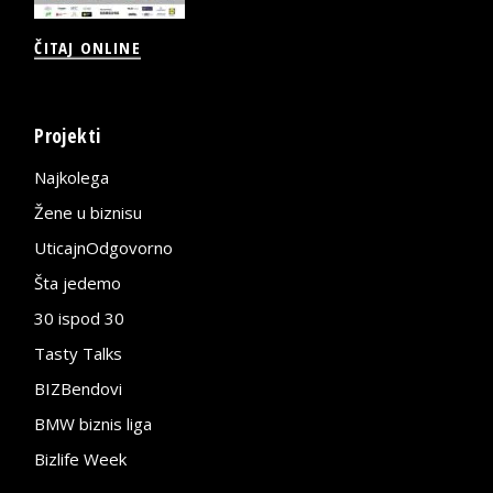
ČITAJ ONLINE
Projekti
Najkolega
Žene u biznisu
UticajnOdgovorno
Šta jedemo
30 ispod 30
Tasty Talks
BIZBendovi
BMW biznis liga
Bizlife Week