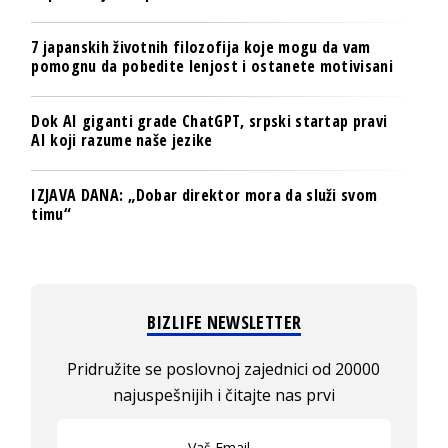
7 japanskih životnih filozofija koje mogu da vam
pomognu da pobedite lenjost i ostanete motivisani
Dok AI giganti grade ChatGPT, srpski startap pravi
AI koji razume naše jezike
IZJAVA DANA: „Dobar direktor mora da služi svom
timu“
BIZLIFE NEWSLETTER
Pridružite se poslovnoj zajednici od 20000
najuspešnijih i čitajte nas prvi