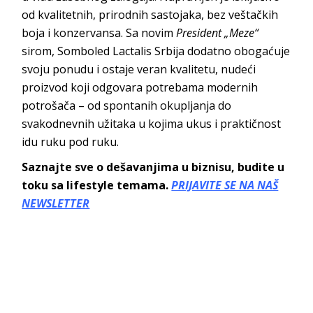
od kvalitetnih, prirodnih sastojaka, bez veštačkih
boja i konzervansa. Sa novim
President „Meze“
sirom, Somboled Lactalis Srbija dodatno obogaćuje
svoju ponudu i ostaje veran kvalitetu, nudeći
proizvod koji odgovara potrebama modernih
potrošača – od spontanih okupljanja do
svakodnevnih užitaka u kojima ukus i praktičnost
idu ruku pod ruku.
Saznajte sve o dešavanjima u biznisu, budite u
toku sa lifestyle temama.
PRIJAVITE SE NA NAŠ
NEWSLETTER