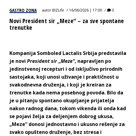
GASTRO ZONA
autor
BIZLife
16/06/2026 | 17:00
0
Novi President sir „Meze“ – za sve spontane
trenutke
Kompanija Somboled Lactalis Srbija predstavila
je novi
President sir
„
Meze“
, napravljen po
jedinstvenoj recepturi i od isključivo prirodnih
sastojaka, koji unosi uživanje i praktičnost u
svakodnevna druženja, i koji je
kreiran za
trenutke kada nema posebnog povoda. Bilo da
je u pitanju spontano okupljanje prijatelja
nakon radnog dana, tokom vikenda ili onda kad
se pojavi želja za deljenjem dobrog ukusa,
„Meze“ donosi jednostavno i ukusno rešenje za
svako opušteno druženje, bez stresa i