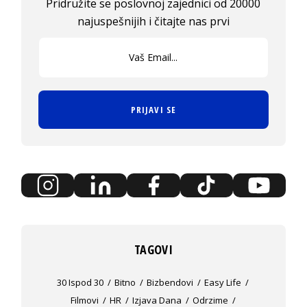
Pridružite se poslovnoj zajednici od 20000
najuspešnijih i čitajte nas prvi
PRIJAVI SE
TAGOVI
30 Ispod 30
Bitno
Bizbendovi
Easy Life
Filmovi
HR
Izjava Dana
Odrzime