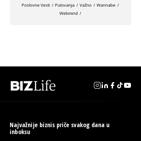
Poslovne Vesti
Putovanja
Važno
Wannabe
Webmind
Najvažnije biznis priče svakog dana u
inboksu