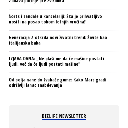
Zabava počinje pre zvižduka
Šorts i sandale u kancelariji: Šta je prihvatljivo
nositi na posao tokom letnjih vrućina?
Generacija Z otkrila novi životni trend: Živite kao
italijanska baka
IZJAVA DANA: „Ne plaši me da će mašine postati
ljudi, već da će ljudi postati mašine“
Od polja nane do žvakaće gume: Kako Mars gradi
održiviji lanac snabdevanja
BIZLIFE NEWSLETTER