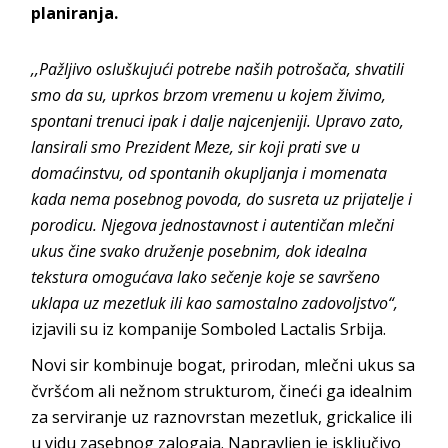
planiranja.
,,Pažljivo osluškujući potrebe naših potrošača, shvatili
smo da su, uprkos brzom vremenu u kojem živimo,
spontani trenuci ipak i dalje najcenjeniji. Upravo zato,
lansirali smo Prezident Meze, sir koji prati sve u
domaćinstvu, od spontanih okupljanja i momenata
kada nema posebnog povoda, do susreta uz prijatelje i
porodicu. Njegova jednostavnost i autentičan mlečni
ukus čine svako druženje posebnim, dok idealna
tekstura omogućava lako sečenje koje se savršeno
uklapa uz mezetluk ili kao samostalno zadovoljstvo“,
izjavili su iz kompanije Somboled Lactalis Srbija.
Novi sir kombinuje bogat, prirodan, mlečni ukus sa
čvršćom ali nežnom strukturom, čineći ga idealnim
za serviranje uz raznovrstan mezetluk, grickalice ili
u vidu zasebnog zalogaja. Napravljen je isključivo