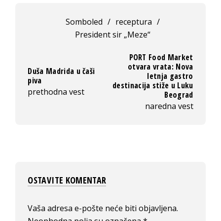
Somboled
/
receptura
/
President sir „Meze“
PORT Food Market
otvara vrata: Nova
Duša Madrida u čaši
letnja gastro
piva
destinacija stiže u Luku
prethodna vest
Beograd
naredna vest
OSTAVITE KOMENTAR
Vaša adresa e-pošte neće biti objavljena.
Neophodna polja su označena
*