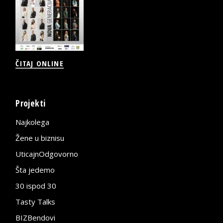
ČITAJ ONLINE
Projekti
Najkolega
Žene u biznisu
UticajnOdgovorno
Šta jedemo
30 ispod 30
Tasty Talks
BIZBendovi