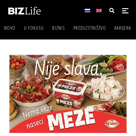
NOVO
U FOKUSU
BIZNIS
PREDUZETNIŠTVO
KARIJERA