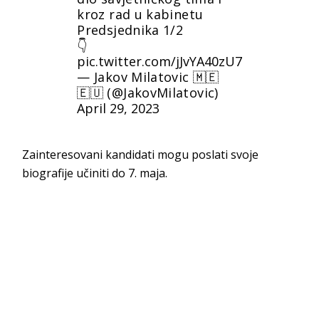
kroz rad u kabinetu
Predsjednika 1/2
👇
pic.twitter.com/jJvYA40zU7
— Jakov Milatovic 🇲🇪
🇪🇺 (@JakovMilatovic)
April 29, 2023
Zainteresovani kandidati mogu poslati svoje
biografije učiniti do 7. maja.