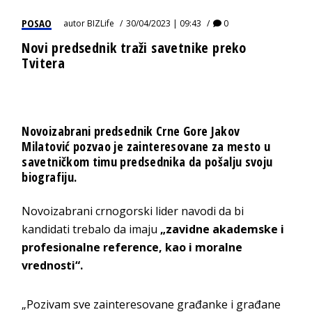
POSAO
autor
BIZLife
30/04/2023 | 09:43
0
Novi predsednik traži savetnike preko
Tvitera
Novoizabrani predsednik Crne Gore Jakov
Milatović pozvao je zainteresovane za mesto u
savetničkom timu predsednika da pošalju svoju
biografiju.
Novoizabrani crnogorski lider navodi da bi
kandidati trebalo da imaju
„zavidne akademske i
profesionalne reference, kao i moralne
vrednosti“.
„Pozivam sve zainteresovane građanke i građane