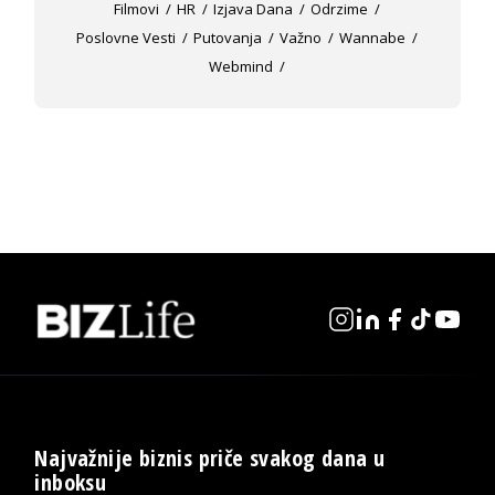
Filmovi
HR
Izjava Dana
Odrzime
Poslovne Vesti
Putovanja
Važno
Wannabe
Webmind
Najvažnije biznis priče svakog dana u
inboksu