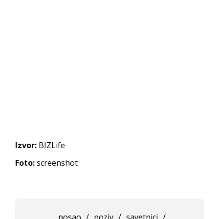
Izvor:
BIZLife
Foto:
screenshot
posao
/
poziv
/
savetnici
/