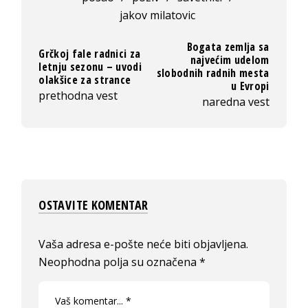
jakov milatovic
Bogata zemlja sa
Grčkoj fale radnici za
najvećim udelom
letnju sezonu – uvodi
slobodnih radnih mesta
olakšice za strance
u Evropi
prethodna vest
naredna vest
OSTAVITE KOMENTAR
Vaša adresa e-pošte neće biti objavljena.
Neophodna polja su označena
*