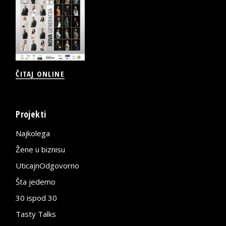
ČITAJ ONLINE
Projekti
Najkolega
Žene u biznisu
UticajnOdgovorno
Šta jedemo
30 ispod 30
Tasty Talks