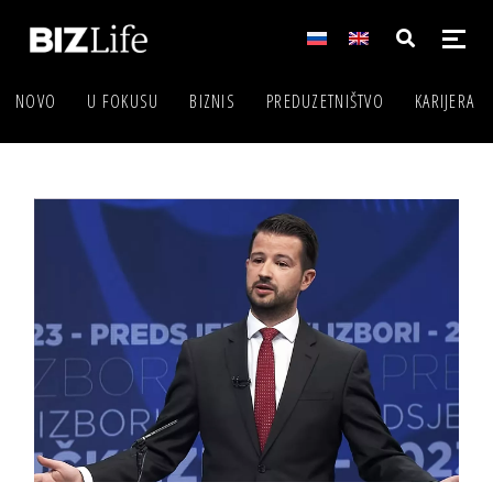
NOVO
U FOKUSU
BIZNIS
PREDUZETNIŠTVO
KARIJERA