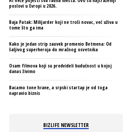
AI neće pojesti sva radna mesta: Ovo su najtraženiji
poslovi u Evropi u 2026.
Baja Patak: Milijarder koji ne troši novac, već uživa u
tome što ga ima
Kako je jedan strip zauvek promenio Betmena: Od
šaljivog superheroja do mračnog osvetnika
Osam filmova koji su predvideli budućnost u kojoj
danas živimo
Bacamo tone hrane, a srpski startap je od toga
napravio biznis
BIZLIFE NEWSLETTER