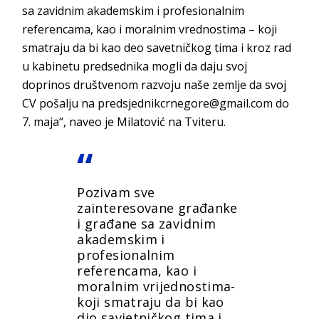
sa zavidnim akademskim i profesionalnim
referencama, kao i moralnim vrednostima – koji
smatraju da bi kao deo savetničkog tima i kroz rad
u kabinetu predsednika mogli da daju svoj
doprinos društvenom razvoju naše zemlje da svoj
CV pošalju na predsjednikcrnegore@gmail.com do
7. maja“, naveo je Milatović na Tviteru.
Pozivam sve
zainteresovane građanke
i građane sa zavidnim
akademskim i
profesionalnim
referencama, kao i
moralnim vrijednostima-
koji smatraju da bi kao
dio savjetničkog tima i