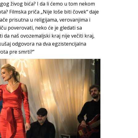
gog živog bića? I da li ćemo u tom nekom
a? Filmska priča „Nije loše biti čovek“ daje
ače prisutna u religijama, verovanjima i
u poverovati, neko će je gledati sa
da naš ovozemaljski kraj nije večiti kraj,
okušaj odgovora na dva egzistencijalna
ivota pre smrti?”