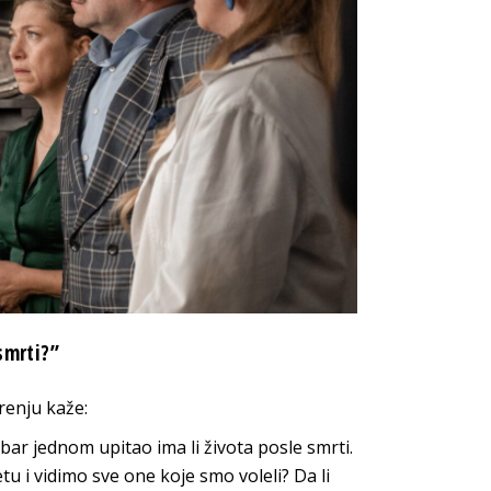
smrti?”
renju kaže:
ar jednom upitao ima li života posle smrti.
u i vidimo sve one koje smo voleli? Da li