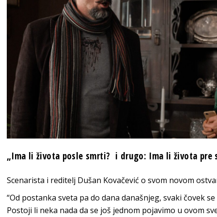
„Ima li života posle smrti? i drugo: Ima li života pre 
Scenarista i reditelj Dušan Kovačević o svom novom ostva
“Od postanka sveta pa do dana današnjeg, svaki čovek se b
Postoji li neka nada da se još jednom pojavimo u ovom svet