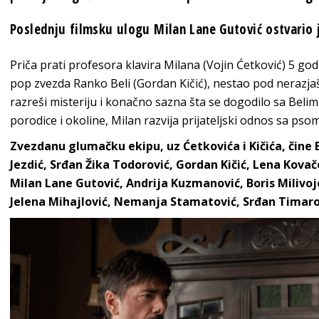
Poslednju filmsku ulogu Milan Lane Gutović ostvario j
Priča prati profesora klavira Milana (Vojin Ćetković) 5 g
pop zvezda Ranko Beli (Gordan Kičić), nestao pod nerazja
razreši misteriju i konačno sazna šta se dogodilo sa Beli
porodice i okoline, Milan razvija prijateljski odnos sa psom
Zvezdanu glumačku ekipu, uz Ćetkovića i Kičića, čine 
Jezdić, Srđan Žika Todorović, Gordan Kičić, Lena Kovač
Milan Lane Gutović, Andrija Kuzmanović, Boris Milivoj
Jelena Mihajlović, Nemanja Stamatović, Srđan Timarov