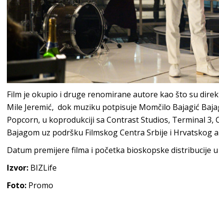
Film je okupio i druge renomirane autore kao što su direk
Mile Jeremić, dok muziku potpisuje Momčilo Bajagić Bajaga
Popcorn, u koprodukciji sa Contrast Studios, Terminal 
Bajagom uz podršku Filmskog Centra Srbije i Hrvatskog a
Datum premijere filma i početka bioskopske distribucije u S
Izvor:
BIZLife
Foto:
Promo