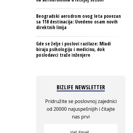
Beogradski aerodrom ovog leta povezan
sa 118 destinacija: Uvedeno osam novih
direktnih linija
Gde se želje i poslovi razilaze: Mladi
biraju psihologiju i medicinu, dok
poslodavci traže inženjere
BIZLIFE NEWSLETTER
Pridružite se poslovnoj zajednici
od 20000 najuspešnijih i čitajte
nas prvi