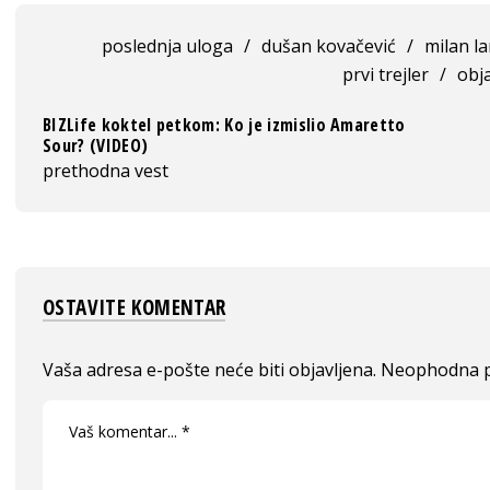
poslednja uloga
/
dušan kovačević
/
milan l
prvi trejler
/
obja
BIZLife koktel petkom: Ko je izmislio Amaretto
Sour? (VIDEO)
prethodna vest
OSTAVITE KOMENTAR
Vaša adresa e-pošte neće biti objavljena.
Neophodna p