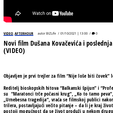
VIDEO
AFTERHOUR
autor
BIZLife
01/10/2021 | 13:00
0
,
Novi film Dušana Kovačevića i poslednja
(VIDEO)
Objavljen je prvi trejler za film “Nije loše biti čovek
Reditelj bioskopskih hitova “Balkanski špijun” i “Prof
su “Maratonci trče počasni krug“, „Ko to tamo peva“
„Urnebesna tragedija“, vraća se filmskoj publici nak
trilera, postavljajući večito pitanje – da li je kraj živ
postoji mogućnost da se život produži u nekom drug