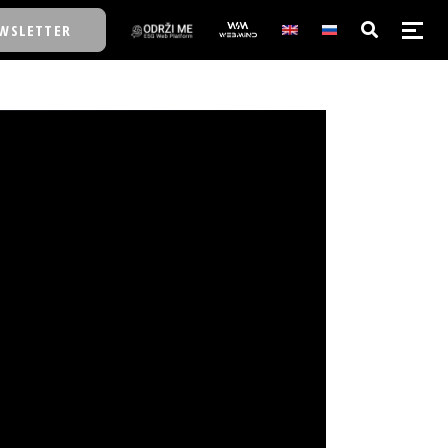
WSLETTER
E/SCHOOL
E/SCHOOL
A
A