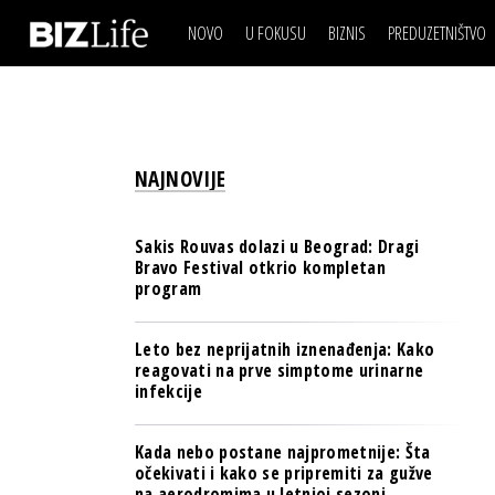
NOVO
U FOKUSU
BIZNIS
PREDUZETNIŠTVO
IZJAVA DANA
BIZNIS SCENA
VIDEO
REAL ESTATE
IZJAVA DANA
BIZNIS SCENA
BREND I KOMUNIKACI
VIDEO
REAL ESTATE
ESG & ENERGY
NAJNOVIJE
BREND I KOMUNIKACI
BANKE
ESG & ENERGY
OSIGURANJE
Sakis Rouvas dolazi u Beograd: Dragi
BANKE
Bravo Festival otkrio kompletan
TECH I AI
program
OSIGURANJE
BIZNIS & SPORT
TECH I AI
Leto bez neprijatnih iznenađenja: Kako
PULS REGIONA
reagovati na prve simptome urinarne
BIZNIS & SPORT
infekcije
NOVO NA RAFU
PULS REGIONA
Kada nebo postane najprometnije: Šta
NOVO NA RAFU
očekivati i kako se pripremiti za gužve
na aerodromima u letnjoj sezoni