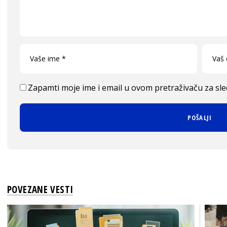
Zapamti moje ime i email u ovom pretraživaču za sl
POVEZANE VESTI