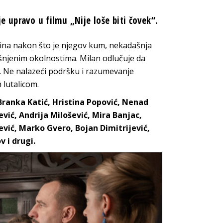
e upravo u filmu „Nije loše biti čovek“.
odina nakon što je njegov kum, nekadašnja
šnjenim okolnostima. Milan odlučuje da
m. Ne nalazeći podršku i razumevanje
 lutalicom.
Branka Katić, Hristina Popović, Nenad
ević, Andrija Milošević, Mira Banjac,
ević, Marko Gvero, Bojan Dimitrijević,
 i drugi.