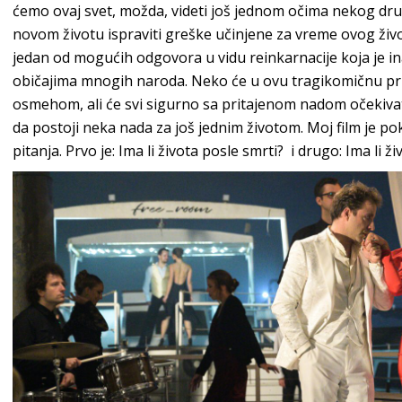
ćemo ovaj svet, možda, videti još jednom očima nekog dru
novom životu ispraviti greške učinjene za vreme ovog život
jedan od mogućih odgovora u vidu reinkarnacije koja je in
običajima mnogih naroda. Neko će u ovu tragikomičnu prič
osmehom, ali će svi sigurno sa pritajenom nadom očekivati 
da postoji neka nada za još jednim životom. Moj film je p
pitanja. Prvo je: Ima li života posle smrti? i drugo: Ima li ž