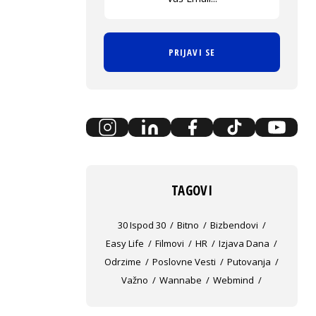
PRIJAVI SE
TAGOVI
30 Ispod 30
Bitno
Bizbendovi
Easy Life
Filmovi
HR
Izjava Dana
Odrzime
Poslovne Vesti
Putovanja
Važno
Wannabe
Webmind