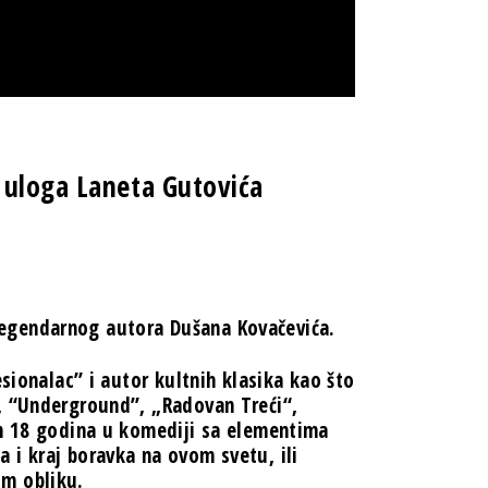
 uloga Laneta Gutovića
” legendarnog autora Dušana Kovačevića.
esionalac” i autor kultnih klasika kao što
, “Underground”, „Radovan Treći“,
on 18 godina u komediji sa elementima
ota i kraj boravka na ovom svetu, ili
om obliku.