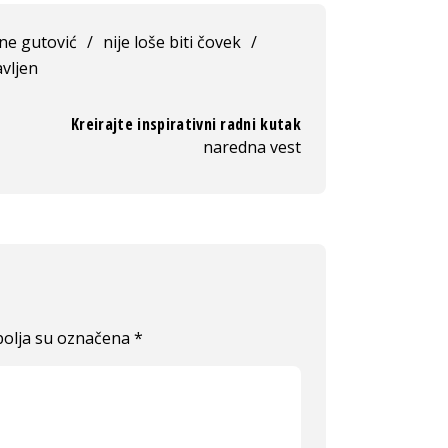
ane gutović
/
nije loše biti čovek
/
vljen
Kreirajte inspirativni radni kutak
naredna vest
olja su označena
*