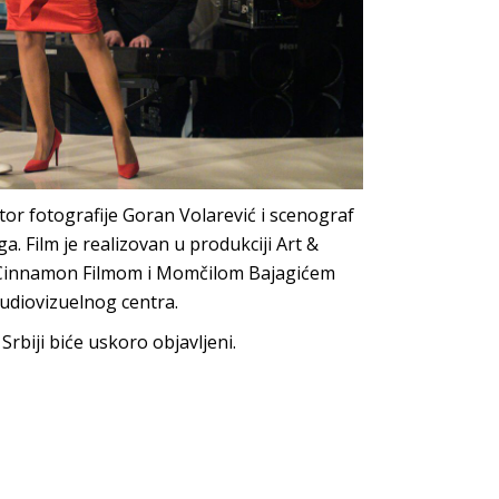
tor fotografije Goran Volarević i scenograf
. Film je realizovan u produkciji Art &
3, Cinnamon Filmom i Momčilom Bajagićem
udiovizuelnog centra.
rbiji biće uskoro objavljeni.