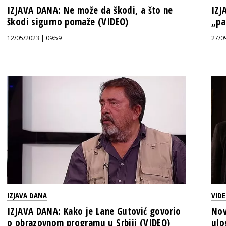
IZJAVA DANA: Ne može da škodi, a što ne
IZJ
škodi sigurno pomaže (VIDEO)
„pa
12/05/2023 | 09:59
27/0
IZJAVA DANA
VID
IZJAVA DANA: Kako je Lane Gutović govorio
Nov
o obrazovnom programu u Srbiji (VIDEO)
ulo