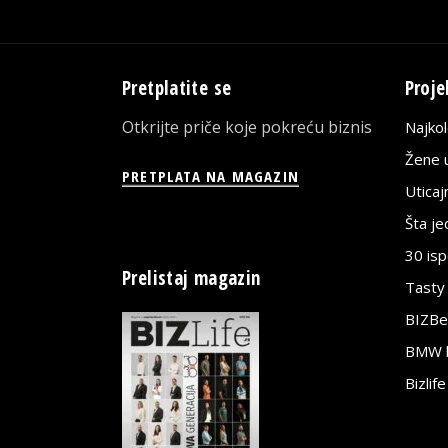
Pretplatite se
Proje
Otkrijte priče koje pokreću biznis
Najko
Žene u
PRETPLATA NA MAGAZIN
Utica
Šta j
30 is
Prelistaj magazin
Tasty
BIZBe
BMW bi
Bizlif