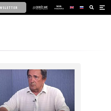
WSLETTER
E/SCHOOL
E/SCHOOL
A
A