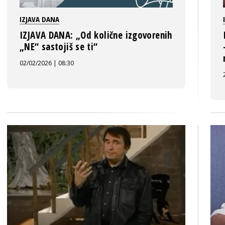
IZJAVA DANA
IZJAVA DANA: „Od količne izgovorenih
„NE“ sastojiš se ti“
02/02/2026 | 08:30