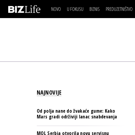
NOVO
U FOKUSU
BIZNIS
PREDUZETNIŠTVO
IZJAVA DANA
BIZNIS SCENA
VIDEO
REAL ESTATE
IZJAVA DANA
BIZNIS SCENA
BREND I KOMUNIKACI
VIDEO
REAL ESTATE
ESG & ENERGY
BREND I KOMUNIKACI
BANKE
ESG & ENERGY
OSIGURANJE
BANKE
TECH I AI
OSIGURANJE
BIZNIS & SPORT
NAJNOVIJE
TECH I AI
PULS REGIONA
BIZNIS & SPORT
NOVO NA RAFU
Od polja nane do žvakaće gume: Kako
PULS REGIONA
Mars gradi održiviji lanac snabdevanja
NOVO NA RAFU
MOL Serbia otvorila novu servisnu