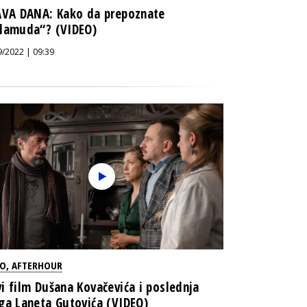
AVA DANA: Kako da prepoznate
lamuda“? (VIDEO)
9/2022 | 09:39
EO
,
AFTERHOUR
i film Dušana Kovačevića i poslednja
ga Laneta Gutovića (VIDEO)