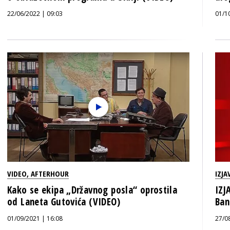
22/06/2022 | 09:03
01/1
VIDEO
,
AFTERHOUR
IZJA
Kako se ekipa „Državnog posla“ oprostila
IZJ
od Laneta Gutovića (VIDEO)
Ban
01/09/2021 | 16:08
27/0