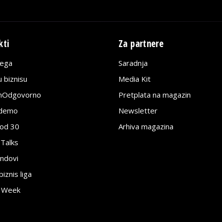
kti
Za partnere
lega
Saradnja
 biznisu
Media Kit
jnOdgovorno
Pretplata na magazin
edemo
Newsletter
pod 30
Arhiva magazina
 Talks
ndovi
znis liga
e Week