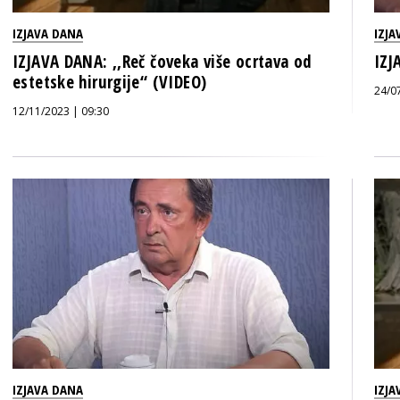
IZJAVA DANA
IZJA
IZJAVA DANA: ,,Reč čoveka više ocrtava od
IZJ
estetske hirurgije“ (VIDEO)
24/0
12/11/2023 | 09:30
IZJAVA DANA
IZJA