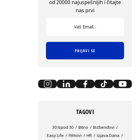
od 20000 najuspešnijih i čitajte
nas prvi
PRIJAVI SE
TAGOVI
30 Ispod 30
Bitno
Bizbendovi
Easy Life
Filmovi
HR
Izjava Dana