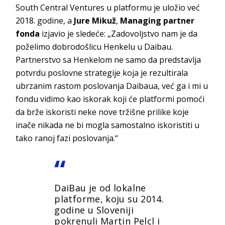
South Central Ventures u platformu je uložio već
2018. godine, a
Jure Mikuž
,
Managing partner
fonda
izjavio je sledeće: „Zadovoljstvo nam je da
poželimo dobrodošlicu Henkelu u Daibau.
Partnerstvo sa Henkelom ne samo da predstavlja
potvrdu poslovne strategije koja je rezultirala
ubrzanim rastom poslovanja Daibaua, već ga i mi u
fondu vidimo kao iskorak koji će platformi pomoći
da brže iskoristi neke nove tržišne prilike koje
inače nikada ne bi mogla samostalno iskoristiti u
tako ranoj fazi poslovanja.“
DaiBau je od lokalne
platforme, koju su 2014.
godine u Sloveniji
pokrenuli Martin Pelcl i