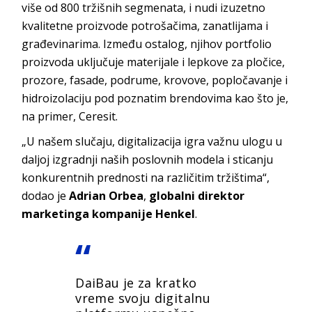
više od 800 tržišnih segmenata, i nudi izuzetno
kvalitetne proizvode potrošačima, zanatlijama i
građevinarima. Između ostalog, njihov portfolio
proizvoda uključuje materijale i lepkove za pločice,
prozore, fasade, podrume, krovove, popločavanje i
hidroizolaciju pod poznatim brendovima kao što je,
na primer, Ceresit.
„U našem slučaju, digitalizacija igra važnu ulogu u
daljoj izgradnji naših poslovnih modela i sticanju
konkurentnih prednosti na različitim tržištima“,
dodao je
Adrian Orbea
,
globalni direktor
marketinga kompanije Henkel
.
DaiBau je za kratko
vreme svoju digitalnu