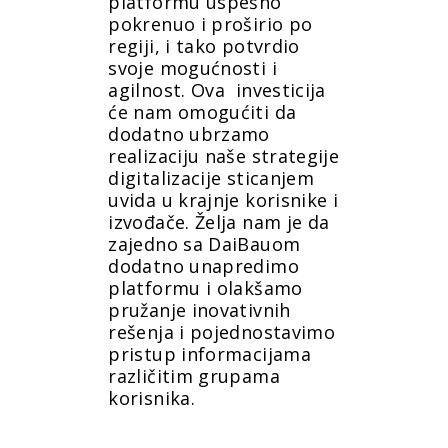
platformu uspešno
pokrenuo i proširio po
regiji, i tako potvrdio
svoje mogućnosti i
agilnost. Ova investicija
će nam omogućiti da
dodatno ubrzamo
realizaciju naše strategije
digitalizacije sticanjem
uvida u krajnje korisnike i
izvođače. Želja nam je da
zajedno sa DaiBauom
dodatno unapredimo
platformu i olakšamo
pružanje inovativnih
rešenja i pojednostavimo
pristup informacijama
različitim grupama
korisnika.