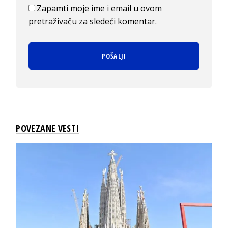
Zapamti moje ime i email u ovom
pretraživaču za sledeći komentar.
POVEZANE VESTI