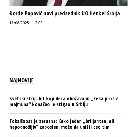
Đorđe Popović novi predsednik UO Henkel Srbija
11/08/2025 | 12:03
NAJNOVIJE
Svetski strip-hit koji deca obožavaju: „Zeka protiv
majmuna“ konačno je stigao u Srbiju
Toksičnost je zarazna: Kako jedan „briljantan, ali
nepodnošljiv“ zaposleni može da uništi ceo tim