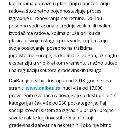
korisnicima pomaže u planiranju i budžetiranju
radova, što znatno pojednostavljuje proces
izgradnje ili renoviranja nekretnine. DaiBau
posebno vodi računa o srednje velikim ili malim
izvođačima radova, kojima pruža priliku da
plasiraju svoje usluge i proizvode, i optimizuju
svoje poslovanje, posebno na tržištima
jugoistočne Europe, na kojima je DaiBau, uz naglu
ekspanziju u vrlo kratkom vremenu, snažno uticao
i na regulaciju sektora građevinskih usluga.
DaiBau je u Srbiji dostupan od 2018. godine i na
stranici
www.daibau.rs
nudi više od 17.000
proverenih izvođača radova, koji su dostupni u 13
kategorija i čak više od 250 potkategorija. Taj
specijalizovani sistem za izgradnju pruža i brojne
savete i alate koji investitorima bilo koji
građevinski zahvat na nekretnini i oko nje bitno