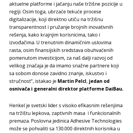
aktuelne platforme i jačanju naše tržišne pozicije u
regiji. Osim toga, ubrzaće tekuće procese
digitalizacije, koji direktno utiču na tržišnu
transparentnost i pružanje brojnih inovativnih
rešenja, kako krajnjim korisnicima, tako i
izvođačima. U trenutnim dinamičnim uslovima
rasta, osim finansijskih sredstava obuhvaćenih
pomenutom investicijom, za naš dalji razvoj od
velikog značaja je da imamo snažne partnere koji
sa sobom donose zavidno znanje, iskustvo i
stručnost“, istakao je
Martin Pelcl
,
jedan od
osnivača i generalni direktor platforme DaiBau.
Henkel je svetski lider s visoko efikasnim rešenjima
na tržištu lepkova, zaptivnih masa i funkcionalnih
premaza. Poslovna jedinica Adhesive Technologies
može se pohvaliti sa 130.000 direktnih korisnika u