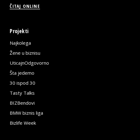
ČITAJ ONLINE
Projekti
Najkolega
Žene u biznisu
UticajnOdgovorno
Šta jedemo
30 ispod 30
Tasty Talks
BIZBendovi
BMW biznis liga
Bizlife Week