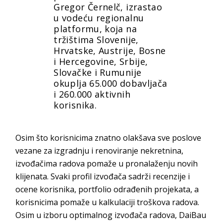
Gregor Černelč, izrastao
u vodeću regionalnu
platformu, koja na
tržištima Slovenije,
Hrvatske, Austrije, Bosne
i Hercegovine, Srbije,
Slovačke i Rumunije
okuplja 65.000 dobavljača
i 260.000 aktivnih
korisnika.
Osim što korisnicima znatno olakšava sve poslove
vezane za izgradnju i renoviranje nekretnina,
izvođačima radova pomaže u pronalaženju novih
klijenata. Svaki profil izvođača sadrži recenzije i
ocene korisnika, portfolio odrađenih projekata, a
korisnicima pomaže u kalkulaciji troškova radova.
Osim u izboru optimalnog izvođača radova, DaiBau