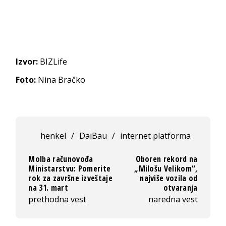
Izvor:
BIZLife
Foto:
Nina Bračko
henkel
/
DaiBau
/
internet platforma
Molba računovođa
Oboren rekord na
Ministarstvu: Pomerite
„Milošu Velikom“,
rok za završne izveštaje
najviše vozila od
na 31. mart
otvaranja
prethodna vest
naredna vest