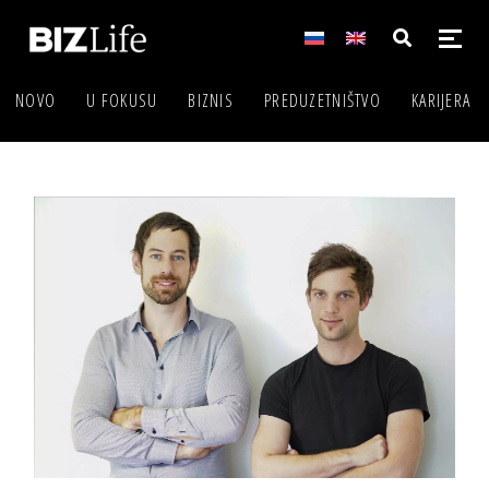
NOVO
U FOKUSU
BIZNIS
PREDUZETNIŠTVO
KARIJERA