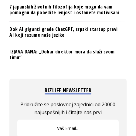
7 japanskih životnih filozofija koje mogu da vam
pomognu da pobedite lenjost i ostanete motivisani
Dok AI giganti grade ChatGPT, srpski startap pravi
AI koji razume naše jezike
IZJAVA DANA: „Dobar direktor mora da služi svom
timu“
BIZLIFE NEWSLETTER
Pridružite se poslovnoj zajednici od 20000
najuspešnijih i čitajte nas prvi