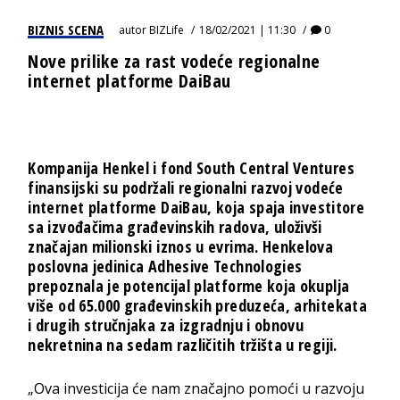
BIZNIS SCENA
autor
BIZLife
18/02/2021 | 11:30
0
Nove prilike za rast vodeće regionalne
internet platforme DaiBau
Kompanija Henkel i fond South Central Ventures
finansijski su podržali regionalni razvoj vodeće
internet platforme
DaiBau
,
koja spaja investitore
sa izvođačima građevinskih radova, uloživši
značajan milionski iznos u evrima. Henkelova
poslovna jedinica Adhesive Technologies
prepoznala je potencijal platforme koja okuplja
više od 65.000 građevinskih preduzeća, arhitekata
i drugih stručnjaka za izgradnju i obnovu
nekretnina na sedam različitih tržišta u regiji.
„Ova investicija će nam značajno pomoći u razvoju