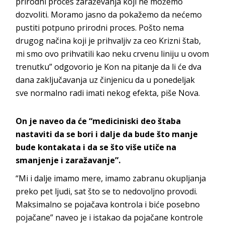
prirodni proces zaraževanja koji ne možemo
dozvoliti. Moramo jasno da pokažemo da nećemo
pustiti potpuno prirodni proces. Pošto nema
drugog načina koji je prihvaljiv za ceo Krizni štab,
mi smo ovo prihvatili kao neku crvenu liniju u ovom
trenutku” odgovorio je Kon na pitanje da li će dva
dana zaključavanja uz činjenicu da u ponedeljak
sve normalno radi imati nekog efekta, piše Nova.
On je naveo da će “mediciniski deo štaba
nastaviti da se bori i dalje da bude što manje
bude kontakata i da se što više utiče na
smanjenje i zaražavanje”.
“Mi i dalje imamo mere, imamo zabranu okupljanja
preko pet ljudi, sat što se to nedovoljno provodi.
Maksimalno se pojačava kontrola i biće posebno
pojačane” naveo je i istakao da pojačane kontrole