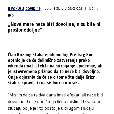
U FOKUSU
COVID-19
autor
BIZLife
05/03/2021 | 18:01
,
0
„Nove mere neće biti dovoljne, nisu bile ni
prošlonedeljne“
Član Kriznog štaba epidemiolog
Predrag Kon
ocenio je da će delimično zatvaranje preko
vikenda imati efekta na suzbijanje epidemije, ali
je istovremeno priznao da to neće biti dovoljno.
On je objasnio da će se o tome šta dalje Krizni
štab raspravljati na sednici u utorak.
“Mislim da će ta dva dana imati efekat, ali neće biti
dovoljno. To je ono što ja lično mislim. U svakom
slučaju bolje je i to pošto je u drugom slučaju