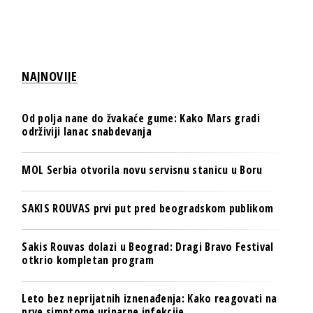
NAJNOVIJE
Od polja nane do žvakaće gume: Kako Mars gradi
održiviji lanac snabdevanja
MOL Serbia otvorila novu servisnu stanicu u Boru
SAKIS ROUVAS prvi put pred beogradskom publikom
Sakis Rouvas dolazi u Beograd: Dragi Bravo Festival
otkrio kompletan program
Leto bez neprijatnih iznenađenja: Kako reagovati na
prve simptome urinarne infekcije