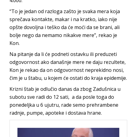
4.000.
“To je jedan od razloga zašto je svaka mera koja
sprečava kontakte, makar i na kratko, iako nije
opšte dovoljna i teško da će moći da se brani, ali
bolje nego da nemamo nikakve mere”, rekao je
Kon.
Na pitanje da li će podneti ostavku ili preduzeti
odgovornost ako današnje mere ne daju rezultete,
Kon je rekao da on odgovornost neprekidno nosi,
čim je u štabu, u kojem će ostati do kraja epidemije.
Krizni štab je odlučio danas da zbog Zadušnica u
subotu sve radi do 12 sati, a da posle toga do
ponedeljka u 6 ujutru, rade semo prehrambene
radnje, pumpe, apoteke i dostava hrane.