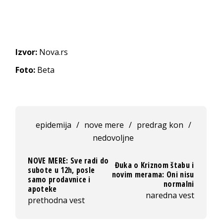
Izvor:
Nova.rs
Foto:
Beta
epidemija
/
nove mere
/
predrag kon
/
nedovoljne
NOVE MERE: Sve radi do
Đuka o Kriznom štabu i
subote u 12h, posle
novim merama: Oni nisu
samo prodavnice i
normalni
apoteke
naredna vest
prethodna vest