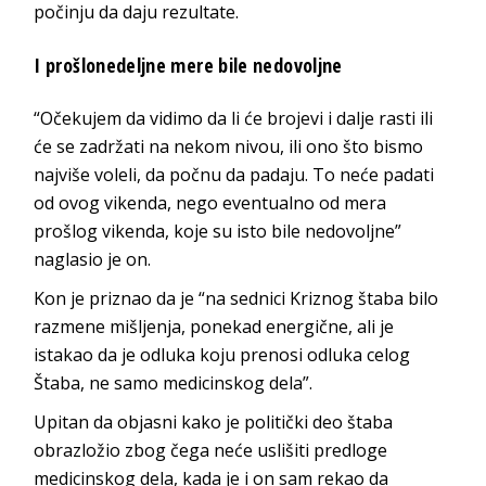
počinju da daju rezultate.
I prošlonedeljne mere bile nedovoljne
“Očekujem da vidimo da li će brojevi i dalje rasti ili
će se zadržati na nekom nivou, ili ono što bismo
najviše voleli, da počnu da padaju. To neće padati
od ovog vikenda, nego eventualno od mera
prošlog vikenda, koje su isto bile nedovoljne”
naglasio je on.
Kon je priznao da je “na sednici Kriznog štaba bilo
razmene mišljenja, ponekad energične, ali je
istakao da je odluka koju prenosi odluka celog
Štaba, ne samo medicinskog dela”.
Upitan da objasni kako je politički deo štaba
obrazložio zbog čega neće uslišiti predloge
medicinskog dela, kada je i on sam rekao da