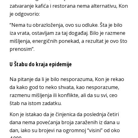
zatvaranje kafića i restorana nema alternativu, Kon
je odgovorio:
“Nema tu obrazloženja, ovo su odluke. Šta je bilo
iza vrata, ostavljam za taj događaj. Bilo je razmene
mišljenja, energičnih ponekad, a rezultat je ovo što
prenosim”.
U Štabu do kraja epidemije
Na pitanje da li je bilo nesporazuma, Kon je rekao
da kako god to neko shvata, kao nesporazume,
razmenu mišljenja ili konflikte, ali da su svi, ceo
štab na istom zadatku.
Kon je istakao da je činjenica da poslednja četiri
dana nema povećanja broja zaraženih iz dana u
dan, iako su brojevi na ogromnoj “visini” od oko