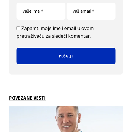
Zapamti moje ime i email u ovom
pretraživaču za sledeći komentar.
POVEZANE VESTI