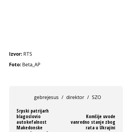
Izvor:
RTS
Foto:
Beta_AP
gebrejesus
/
direktor
/
SZO
Srpski patrijarh
blagoslovio
Komšije uvode
autokefalnost
vanredno stanje zbog
Makedonske
rata u Ukrajini