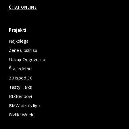
ČITAJ ONLINE
Projekti
Najkolega
Žene u biznisu
UticajnOdgovorno
Šta jedemo
30 ispod 30
Tasty Talks
BIZBendovi
BMW biznis liga
Bizlife Week