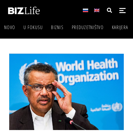
NOVO
U FOKUSU
BIZNIS
PREDUZETNIŠTVO
KARIJERA