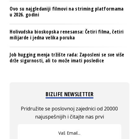
Ovo su najgledaniji filmovi na striming platformama
u 2026. godini
Holivudska bioskopska renesansa: Četiri filma, četiri
milijarde i jedna velika poruka
Job hugging menja tržište rada: Zaposleni se sve više
drže sigurnosti, ali to može imati posledice
BIZLIFE NEWSLETTER
Pridružite se poslovnoj zajednici od 20000
najuspešnijih i čitajte nas prvi