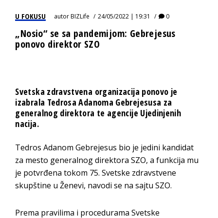
U FOKUSU
autor
BIZLife
24/05/2022 | 19:31
0
„Nosio“ se sa pandemijom: Gebrejesus
ponovo direktor SZO
Svetska zdravstvena organizacija ponovo je
izabrala Tedrosa Adanoma Gebrejesusa za
generalnog direktora te agencije Ujedinjenih
nacija.
Tedros Adanom Gebrejesus bio je jedini kandidat
za mesto generalnog direktora SZO, a funkcija mu
je potvrđena tokom 75. Svetske zdravstvene
skupštine u Ženevi, navodi se na sajtu SZO.
Prema pravilima i procedurama Svetske