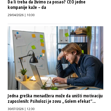
Da li treba da živimo za posao? CEO jedne
kompanije kaže – da
29/04/2026 | 10:30
Jedna greška menadžera može da uništi motivaciju
zaposlenih: Psiholozi je zovu „Golem efekat“...
30/07/2026 | 12:30