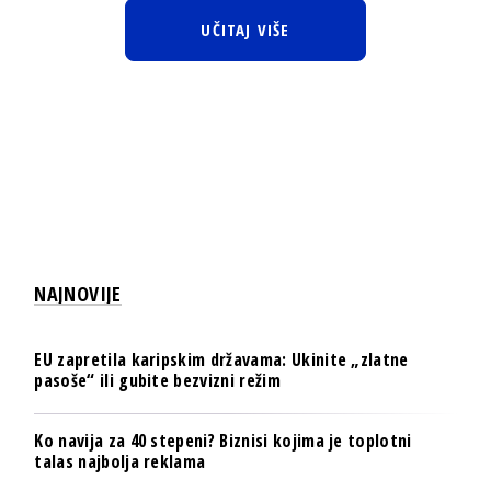
UČITAJ VIŠE
NAJNOVIJE
EU zapretila karipskim državama: Ukinite „zlatne
pasoše“ ili gubite bezvizni režim
Ko navija za 40 stepeni? Biznisi kojima je toplotni
talas najbolja reklama