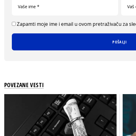
Zapamti moje ime i email u ovom pretraživaču za sl
POVEZANE VESTI