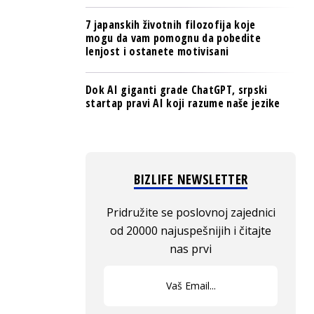
7 japanskih životnih filozofija koje
mogu da vam pomognu da pobedite
lenjost i ostanete motivisani
Dok AI giganti grade ChatGPT, srpski
startap pravi AI koji razume naše jezike
BIZLIFE NEWSLETTER
Pridružite se poslovnoj zajednici
od 20000 najuspešnijih i čitajte
nas prvi