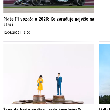
Plate F1 vozača u 2026: Ko zarađuje najviše na
stazi
12/03/2026 | 13:00
Žene do kraja godine „rade besplatno“:
Lidl: