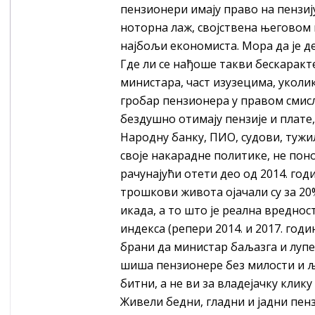
пензионери имају право на пензију
ноторна лаж, својствена његовом и
најбољи економиста. Мора да је де
Где ли се нађоше такви бескаракт
министара, част изузецима, уколик
гробар пензионера у правом смисл
бездушно отимају пензије и плате,
Народну банку, ПИО, судови, тужил
своје накарадне политике, не поно
рачунајући отети део од 2014. годин
трошкови живота ојачали су за 20%
икада, а то што је реална вреднос
индекса (репери 2014. и 2017. годин
брани да министар баљазга и лупет
шиша пензионере без милости и љу
битни, а не ви за владејачку клику
Живели бедни, гладни и јадни пен