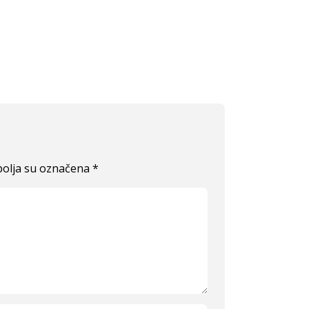
olja su označena
*