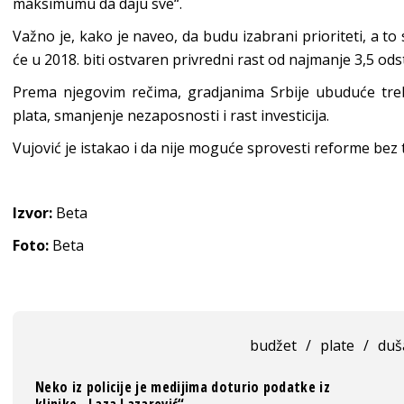
maksimumu da daju sve“.
Važno je, kako je naveo, da budu izabrani prioriteti, a to
će u 2018. biti ostvaren privredni rast od najmanje 3,5 ods
Prema njegovim rečima, gradjanima Srbije ubuduće tre
plata, smanjenje nezaposnosti i rast investicija.
Vujović je istakao i da nije moguće sprovesti reforme bez 
Izvor:
Beta
Foto:
Beta
budžet
/
plate
/
duš
Neko iz policije je medijima doturio podatke iz