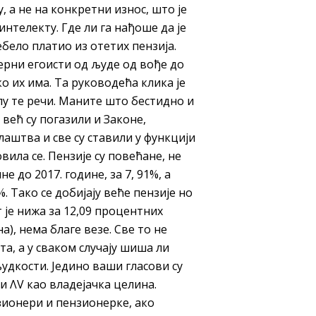
, а не на конкретни износ, што је
нтелекту. Где ли га нађоше да је
бело платио из отетих пензија.
ерни егоисти од људе од вође до
о их има. Та руководећа клика је
у те речи. Маните што бестидно и
 већ су погазили и Законе,
аштва и све су ставили у функцији
вила се. Пензије су повећане, не
е до 2017. године, за 7, 91%, а
. Тако се добијају веће пензије но
т је нижа за 12,09 процентних
а), нема благе везе. Све то не
а, а у сваком случају шиша ли
дкости. Једино ваши гласови су
 и ΛV као владејачка целина.
зионери и пензионерке, ако