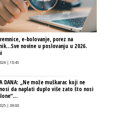
remnice, e-bolovanje, porez na
nik…Sve novine u poslovanju u 2026.
i
026 | 10:45
A DANA: „Ne može muškarac koji ne
nosi da naplati duplo više zato što nosi
lone“...
025 | 09:00