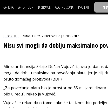
KARIJERA
AFTERHOUR
BIZTRAVEL
GASTRO ZONA
PROJEKTI
NE
POSAO
FILM I SCENA
NAJKOLEGA
LJUDI (HR)
KNJIGE
TASTY TALKS
POSAO
FILM I SCENA
NAJKOLEGA
JE
MOJ UGAO
AUTO SVET
30 ISPOD 30
LJUDI (HR)
KNJIGE
TASTY TALKS
USAVRŠAVANJE
STIL
BACK TO OFFIC
U FOKUSU
autor
BIZLife
08/12/2017 | 13:06
1
JE
MOJ UGAO
AUTO SVET
30 ISPOD 30
KNOW-HOW
WELLBEING
BIZBENDOVI
Nisu svi mogli da dobiju maksimalno pov
USAVRŠAVANJE
STIL
BACK TO OFFIC
BIZKOLEGIJUM
KNOW-HOW
WELLBEING
BIZBENDOVI
BMW BIZNIS LIG
BIZKOLEGIJUM
Ministar finansija Srbije Dušan Vujović izjavio je danas 
BIZLIFE WEEK
mogli da dobiju maksimalna povećanja plata, jer je cilj d
BMW BIZNIS LIG
IZJAVA GODINE
bruto domaćeg proizvoda (BDP).
BIZLIFE WEEK
„Za povećanje plata bio je prostor od 35 milijardi dinara i
IZJAVA GODINE
bilo u redu“, rekao je Vujović.
Vujović je rekao da o tome kako će taj iznos biti podelje