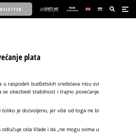
WSLETTER
E/SCHOOL
ećanje plata
E/SCHOOL
A
da u raspodeli budžetskih sredstava nisu svi
a se obezbedi stabilnost i trajno povećanje
A
 toliko je dozvoljeno, jer više od toga ne bi
n odlučuje cela Vlade i da „ne mogu svima u