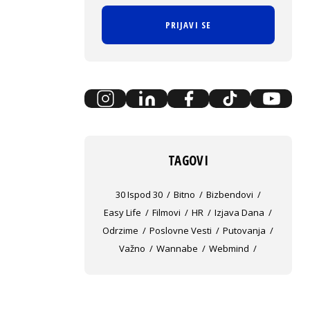
PRIJAVI SE
TAGOVI
30 Ispod 30
Bitno
Bizbendovi
Easy Life
Filmovi
HR
Izjava Dana
Odrzime
Poslovne Vesti
Putovanja
Važno
Wannabe
Webmind