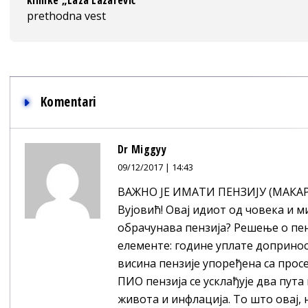
klinike „Laza Lazarević“
prethodna vest
Komentari
Dr Miggyy
09/12/2017 | 14:43
ВАЖНО ЈЕ ИМАТИ ПЕНЗИЈУ (МАКАР И
Вујовић! Oвај идиот од човека и м
обрачунава пензија? Решење о пен
елементе: године уплате допринос
висина пензије упоређена са просе
ПИО пензија се усклађује два пут
живота и инфлација. То што овај,