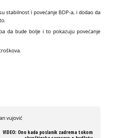
 su stabilnost i povećanje BDP-a, i dodao da
to.
ba da bude bolje i to pokazuju povećanje
troškova.
an vujović
VIDEO: Ono kada poslanik zadrema tokom