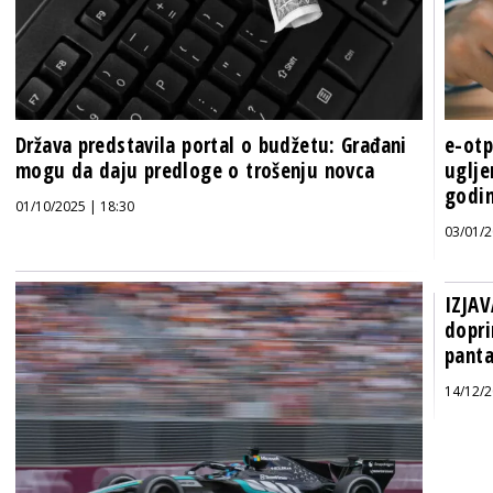
Država predstavila portal o budžetu: Građani
e-otp
mogu da daju predloge o trošenju novca
uglje
godin
01/10/2025 | 18:30
03/01/2
IZJAV
dopri
panta
14/12/2