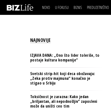
NOVO
U FOKUSU
BIZNIS
PREDUZETNIŠTVO
IZJAVA DANA
BIZNIS SCENA
VIDEO
REAL ESTATE
IZJAVA DANA
BIZNIS SCENA
BREND I KOMUNIKACI
VIDEO
REAL ESTATE
ESG & ENERGY
NAJNOVIJE
BREND I KOMUNIKACI
BANKE
ESG & ENERGY
OSIGURANJE
IZJAVA DANA: „Ono što lider toleriše, to
BANKE
postaje kultura kompanije“
TECH I AI
OSIGURANJE
BIZNIS & SPORT
Svetski strip-hit koji deca obožavaju:
TECH I AI
„Zeka protiv majmuna“ konačno je
PULS REGIONA
stigao u Srbiju
BIZNIS & SPORT
NOVO NA RAFU
PULS REGIONA
Toksičnost je zarazna: Kako jedan
„briljantan, ali nepodnošljiv“ zaposleni
NOVO NA RAFU
može da uništi ceo tim