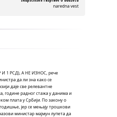
skupštinske rasprave o budžetu
naredna vest
 1 РСД), А НЕ ИЗНОС, рече
инистра да ли зна како се
зији даје све релевантне
а, године радног стажа у данима и
ком плата у Србији. По закону о
а годишње, јер се мењају трошкови
 назови министар мајмун лупета да