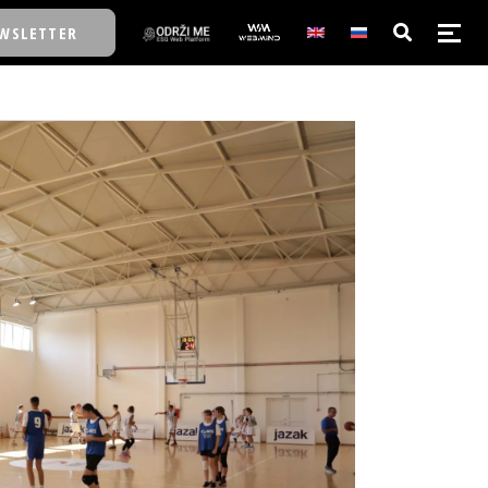
WSLETTER
E/SCHOOL
E/SCHOOL
A
A