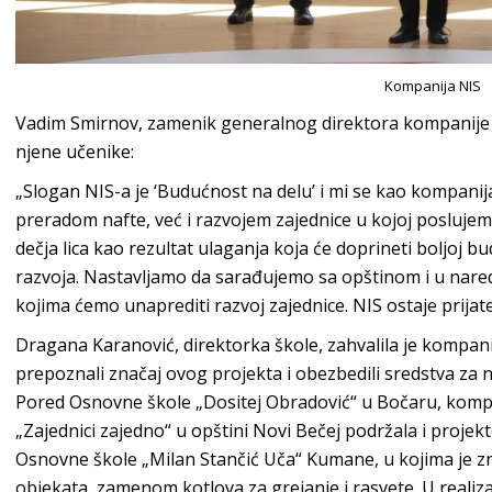
Kompanija NIS
Vadim Smirnov, zamenik generalnog direktora kompanije NI
njene učenike:
„Slogan NIS-a je ‘Budućnost na delu’ i mi se kao kompani
preradom nafte, već i razvojem zajednice u kojoj posluje
dečja lica kao rezultat ulaganja koja će doprineti boljoj b
razvoja. Nastavljamo da sarađujemo sa opštinom i u nared
kojima ćemo unaprediti razvoj zajednice. NIS ostaje prijate
Dragana Karanović, direktorka škole, zahvalila je kompanij
prepoznali značaj ovog projekta i obezbedili sredstva za
Pored Osnovne škole „Dositej Obradović“ u Bočaru, kompa
„Zajednici zajedno“ u opštini Novi Bečej podržala i projek
Osnovne škole „Milan Stančić Uča“ Kumane, u kojima je 
objekata, zamenom kotlova za grejanje i rasvete. U realizaci