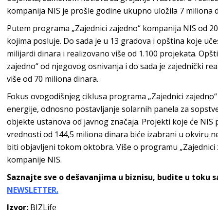
kompanija NIS je prošle godine ukupno uložila 7 miliona d
Putem programa „Zajednici zajedno“ kompanija NIS od 200
kojima posluje. Do sada je u 13 gradova i opština koje uč
milijardi dinara i realizovano više od 1.100 projekata. Op
zajedno“ od njegovog osnivanja i do sada je zajednički rea
više od 70 miliona dinara.
Fokus ovogodišnjeg ciklusa programa „Zajednici zajedno“ j
energije, odnosno postavljanje solarnih panela za sopstv
objekte ustanova od javnog značaja. Projekti koje će NIS 
vrednosti od 144,5 miliona dinara biće izabrani u okviru n
biti objavljeni tokom oktobra. Više o programu „Zajednici
kompanije NIS.
Saznajte sve o dešavanjima u biznisu, budite u toku 
NEWSLETTER.
Izvor:
BIZLife