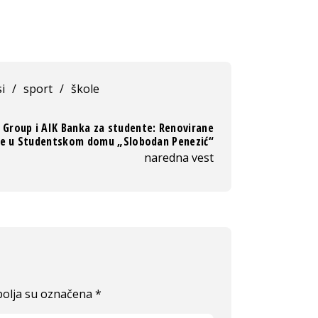
i
/
sport
/
škole
Group i AIK Banka za studente: Renovirane
e u Studentskom domu „Slobodan Penezić“
naredna vest
olja su označena
*