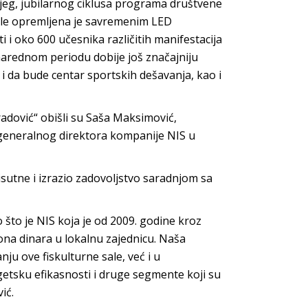
jeg, jubilarnog ciklusa programa društvene
kole opremljena je savremenim LED
 i oko 600 učesnika različitih manifestacija
narednom periodu dobije još značajniju
i da bude centar sportskih dešavanja, kao i
adović“ obišli su Saša Maksimović,
generalnog direktora kompanije NIS u
sutne i izrazio zadovoljstvo saradnjom sa
 što je NIS koja je od 2009. godine kroz
ona dinara u lokalnu zajednicu. Naša
u ove fiskulturne sale, već i u
etsku efikasnosti i druge segmente koji su
ić.