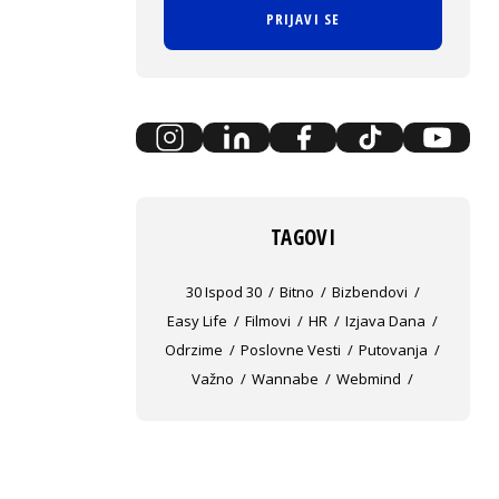
PRIJAVI SE
TAGOVI
30 Ispod 30
Bitno
Bizbendovi
Easy Life
Filmovi
HR
Izjava Dana
Odrzime
Poslovne Vesti
Putovanja
Važno
Wannabe
Webmind