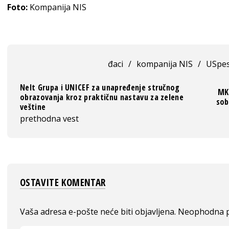
Foto:
Kompanija NIS
đaci
/
kompanija NIS
/
USpes
Nelt Grupa i UNICEF za unapređenje stručnog
MK 
obrazovanja kroz praktičnu nastavu za zelene
sob
veštine
prethodna vest
OSTAVITE KOMENTAR
Vaša adresa e-pošte neće biti objavljena.
Neophodna p