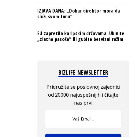
IZJAVA DANA: „Dobar direktor mora da
služi svom timu“
EU zapretila karipskim državama: Ukinite
„zlatne pasoše“ ili gubite bezvizni režim
BIZLIFE NEWSLETTER
Pridružite se poslovnoj zajednici
od 20000 najuspešnijih i čitajte
nas prvi