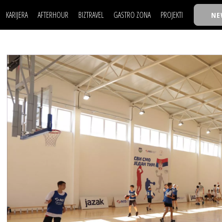
KARIJERA
AFTERHOUR
BIZTRAVEL
GASTRO ZONA
PROJEKTI
NE
POSAO
FILM I SCENA
NAJKOLEGA
LJUDI (HR)
KNJIGE
TASTY TALKS
POSAO
FILM I SCENA
NAJKOLEGA
JE
MOJ UGAO
AUTO SVET
30 ISPOD 30
LJUDI (HR)
KNJIGE
TASTY TALKS
USAVRŠAVANJE
STIL
BACK TO OFFIC
JE
MOJ UGAO
AUTO SVET
30 ISPOD 30
KNOW-HOW
WELLBEING
BIZBENDOVI
USAVRŠAVANJE
STIL
BACK TO OFFIC
BIZKOLEGIJUM
KNOW-HOW
WELLBEING
BIZBENDOVI
BMW BIZNIS LIG
BIZKOLEGIJUM
BIZLIFE WEEK
BMW BIZNIS LIG
IZJAVA GODINE
BIZLIFE WEEK
IZJAVA GODINE