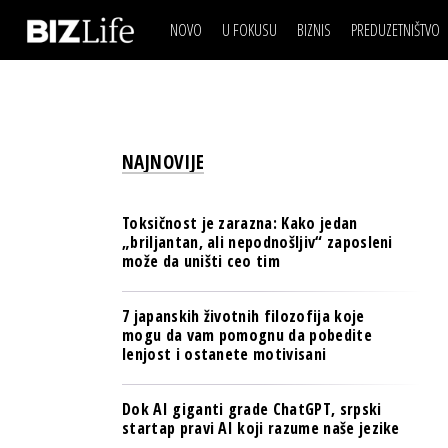
NOVO
U FOKUSU
BIZNIS
PREDUZETNIŠTVO
IZJAVA DANA
BIZNIS SCENA
VIDEO
REAL ESTATE
IZJAVA DANA
BIZNIS SCENA
BREND I KOMUNIKACI
VIDEO
REAL ESTATE
ESG & ENERGY
NAJNOVIJE
BREND I KOMUNIKACI
BANKE
ESG & ENERGY
OSIGURANJE
Toksičnost je zarazna: Kako jedan
BANKE
„briljantan, ali nepodnošljiv“ zaposleni
TECH I AI
može da uništi ceo tim
OSIGURANJE
BIZNIS & SPORT
TECH I AI
7 japanskih životnih filozofija koje
PULS REGIONA
mogu da vam pomognu da pobedite
BIZNIS & SPORT
lenjost i ostanete motivisani
NOVO NA RAFU
PULS REGIONA
Dok AI giganti grade ChatGPT, srpski
NOVO NA RAFU
startap pravi AI koji razume naše jezike