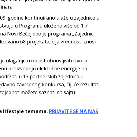
inara.
9. godine kontinuirano ulaže u zajednice u
estvuju u Programu uloženo više od 1,7
ština Novi Bečej deo je programa „Zajednici
lizovano 68 projekata, čija vrednost iznosi
e ulaganje u oblast obnovljivih izvora
enu proizvodnju električne energije na
podržati u 13 partnerskih zajednica u
edavno završenog konkursa, čiji će rezultati
 zajedno“ možete saznati na sajtu
sa lifestyle temama.
PRIJAVITE SE NA NAŠ