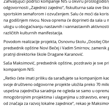
Zahvaljujući podršci kompanije NIS u okviru prošlogodišn
odgovornosti „Zajednici zajedno“, fiskulturna sala ove š
sportskim semaforom i ozvučenjem. Salu će moći da koristi
na godišnjem nivou. Nova oprema će doprineti da sala u 
ulogu u obogaćivanju nastavnih i vannastavnih aktivnosti 
različitih kulturnih manifestacija.
Povodom realizacije projekta, Osnovnu školu „Dositej Obr
predsednik opštine Novi Bečej i Vadim Smirnov, zamenik 
pratnji direktorke škole Dragane Karanović.
Saša Maksimović, predsednik opštine, pozdravio je sve pri
kompanijom NIS:
„Retko ćete imati priliku da sarađujete sa kompanijom kao
svoje društveno odgovorne projekte uložila preko 70 mili
uspešna zajednička saradnja ne ogleda se samo u opremanj
mnogobrojnim projektima i ulaganjima u zdravstvo, energ
od značaja za razvoj lokalne zajednice“, rekao je Maksimov