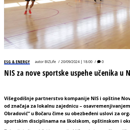
ESG & ENERGY
autor
BIZLife
20/09/2024 | 18:00
0
NIS za nove sportske uspehe učenika u
Višegodišnje partnerstvo kompanije NIS i opštine No
od značaja za lokalnu zajednicu – osavremenjivanjem 
Obradović“ u Bočaru čime su obezbeđeni uslovi za org
sportskim disciplinama na školskom, opštinskom i ok