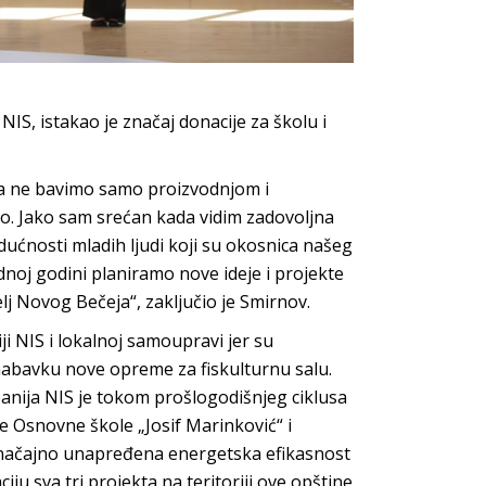
S, istakao je značaj donacije za školu i
ja ne bavimo samo proizvodnjom i
mo. Jako sam srećan kada vidim zadovoljna
udućnosti mladih ljudi koji su okosnica našeg
noj godini planiramo nove ideje i projekte
lj Novog Bečeja“, zaključio je Smirnov.
i NIS i lokalnoj samoupravi jer su
 nabavku nove opreme za fiskulturnu salu.
nija NIS je tokom prošlogodišnjeg ciklusa
te Osnovne škole „Josif Marinković“ i
značajno unapređena energetska efikasnost
ju sva tri projekta na teritoriji ove opštine