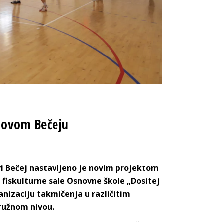
 Novom Bečeju
vi Bečej nastavljeno je novim projektom
fiskulturne sale Osnovne škole „Dositej
anizaciju takmičenja u različitim
ružnom nivou.