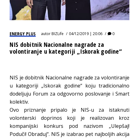
ENERGY PLUS
autor
BIZLife
04/12/2019 | 20:06
0
NIS dobitnik Nacionalne nagrade za
volontiranje u kategoriji „Iskorak godine“
NIS je dobitnik Nacionalne nagrade za volontiranje
u kategoriji „Iskorak godine“ koju tradicionalno
dodeljuju Forum za odgovorno poslovanje i Smart
kolektiv.
Ovo priznanje pripalo je NIS-u za istaknuti
volonterski doprinos koji je realizovan kroz
kompanijski konkurs pod nazivom „Ulepšaj!
Poduči! Obraduj“. NIS je izabrao pet najboljih akcija