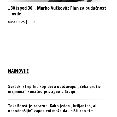
„30 ispod 30“, Marko Vučković: Plan za budućnost
– ovde
04/09/2025 | 11:00
NAJNOVIJE
Svetski strip-hit koji deca obožavaju: „Zeka protiv
majmuna“ konačno je stigao u Srbiju
Toksičnost je zarazna: Kako jedan „briljantan, ali
nepodnošljiv“ zaposleni može da uništi ceo tim