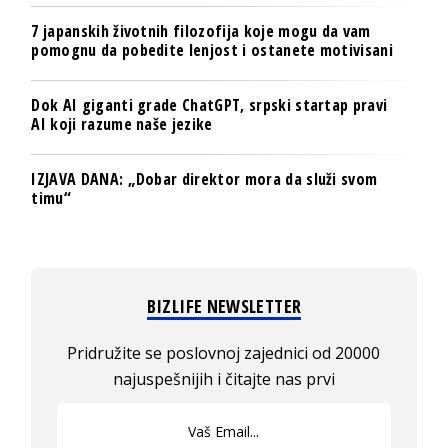
7 japanskih životnih filozofija koje mogu da vam
pomognu da pobedite lenjost i ostanete motivisani
Dok AI giganti grade ChatGPT, srpski startap pravi
AI koji razume naše jezike
IZJAVA DANA: „Dobar direktor mora da služi svom
timu“
BIZLIFE NEWSLETTER
Pridružite se poslovnoj zajednici od 20000
najuspešnijih i čitajte nas prvi