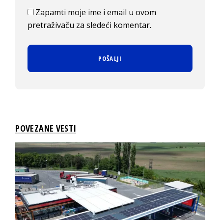
Zapamti moje ime i email u ovom
pretraživaču za sledeći komentar.
POVEZANE VESTI