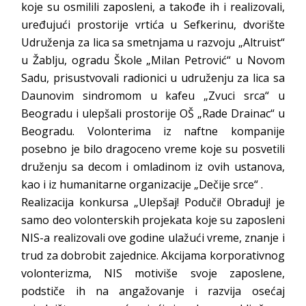
koje su osmilili zaposleni, a takođe ih i realizovali,
uređujući prostorije vrtića u Sefkerinu, dvorište
Udruženja za lica sa smetnjama u razvoju „Altruist“
u Žablju, ogradu Škole „Milan Petrović“ u Novom
Sadu, prisustvovali radionici u udruženju za lica sa
Daunovim sindromom u kafeu „Zvuci srca“ u
Beogradu i ulepšali prostorije OŠ „Rade Drainac“ u
Beogradu. Volonterima iz naftne kompanije
posebno je bilo dragoceno vreme koje su posvetili
druženju sa decom i omladinom iz ovih ustanova,
kao i iz humanitarne organizacije „Dečije srce“ .
Realizacija konkursa „Ulepšaj! Poduči! Obraduj! je
samo deo volonterskih projekata koje su zaposleni
NIS-a realizovali ove godine ulažući vreme, znanje i
trud za dobrobit zajednice. Akcijama korporativnog
volonterizma, NIS motiviše svoje zaposlene,
podstiče ih na angažovanje i razvija osećaj