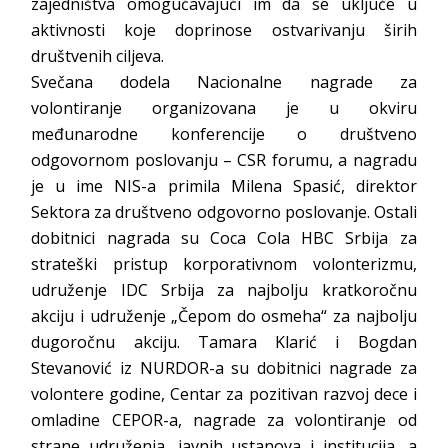
zajedništva omogućavajući im da se uključe u
aktivnosti koje doprinose ostvarivanju širih
društvenih ciljeva.
Svečana dodela Nacionalne nagrade za
volontiranje organizovana je u okviru
međunarodne konferencije o društveno
odgovornom poslovanju – CSR forumu, a nagradu
je u ime NIS-a primila Milena Spasić, direktor
Sektora za društveno odgovorno poslovanje. Ostali
dobitnici nagrada su Coca Cola HBC Srbija za
strateški pristup korporativnom volonterizmu,
udruženje IDC Srbija za najbolju kratkoročnu
akciju i udruženje „Čepom do osmeha“ za najbolju
dugoročnu akciju. Tamara Klarić i Bogdan
Stevanović iz NURDOR-a su dobitnici nagrade za
volontere godine, Centar za pozitivan razvoj dece i
omladine CEPOR-a, nagrade za volontiranje od
strane udruženja, javnih ustanova i institucija, a