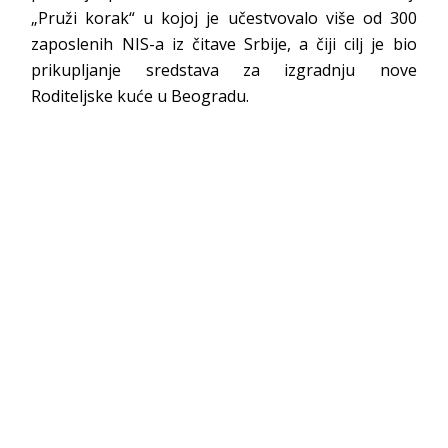
„Pruži korak“ u kojoj je učestvovalo više od 300
zaposlenih NIS-a iz čitave Srbije, a čiji cilj je bio
prikupljanje sredstava za izgradnju nove
Roditeljske kuće u Beogradu.