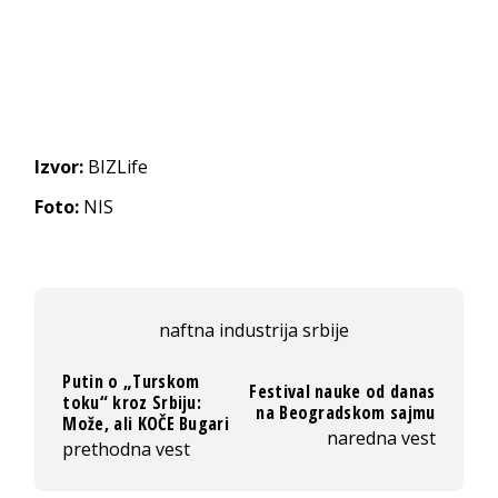
Izvor:
BIZLife
Foto:
NIS
naftna industrija srbije
Putin o „Turskom
Festival nauke od danas
toku“ kroz Srbiju:
na Beogradskom sajmu
Može, ali KOČE Bugari
naredna vest
prethodna vest