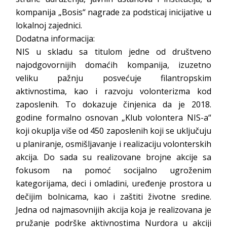
kompanija „Bosis“ nagrade za podsticaj inicijative u
lokalnoj zajednici.
Dodatna informacija:
NIS u skladu sa titulom jedne od društveno
najodgovornijih domaćih kompanija, izuzetno
veliku pažnju posvećuje filantropskim
aktivnostima, kao i razvoju volonterizma kod
zaposlenih. To dokazuje činjenica da je 2018.
godine formalno osnovan „Klub volontera NIS-a“
koji okuplja više od 450 zaposlenih koji se uključuju
u planiranje, osmišljavanje i realizaciju volonterskih
akcija. Do sada su realizovane brojne akcije sa
fokusom na pomoć socijalno ugroženim
kategorijama, deci i omladini, uređenje prostora u
dečijim bolnicama, kao i zaštiti životne sredine.
Jedna od najmasovnijih akcija koja je realizovana je
pružanje podrške aktivnostima Nurdora u akciji