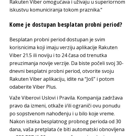
Rakuten Viber omogućava i uživaju u superiornom
iskustvu komuniciranja tokom praznika.“
Kome je dostupan besplatan probni period?
Besplatan probni period dostupan je svim
korisnicima koji imaju verziju aplikacije Rakuten
Viber 21.5 ili noviju i to 24 časa od trenutka
preuzimanja novije verzije. Da biste počeli svoj 30-
dnevni besplatni probni period, otvorite svoju
Rakuten Viber aplikaciju, idite na “Još” i potom
odaberite Viber Plus.
Važe Viberovi Uslovi i Pravila. Kompanija zadržava
pravo da izmeni, otkaže i/ili ograniči ovu ponudu
po sopstvenom nahođenju i u bilo koje vreme.
Nakon isteka besplatnog probnog perioda od 30
dana, vaša pretplata će biti automatski obnovljena