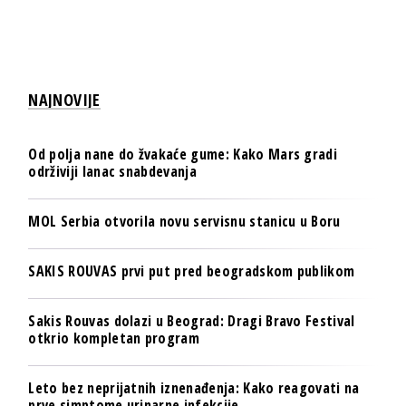
NAJNOVIJE
Od polja nane do žvakaće gume: Kako Mars gradi
održiviji lanac snabdevanja
MOL Serbia otvorila novu servisnu stanicu u Boru
SAKIS ROUVAS prvi put pred beogradskom publikom
Sakis Rouvas dolazi u Beograd: Dragi Bravo Festival
otkrio kompletan program
Leto bez neprijatnih iznenađenja: Kako reagovati na
prve simptome urinarne infekcije