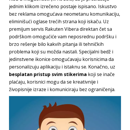
jednim klikom izrečeno postaje ispisano. Iskustvo
bez reklama omogućava neometanu komunikaciju,
eliminišući oglase trećih strana koji iskaču. Uz
premijum servis Rakuten Vibera direktan čet sa
podrškom omogućiće vam neposrednu podršku i
brzo rešenje bilo kakvih pitanja ili tehničkih
problema koji su možda nastali. Specijalni bedž i
jedinstvene ikonice omogućavaju korisnicima da
personalizuju aplikaciju i istaknu se. Konačno, uz
besplatan pristup svim stikerima
koji se inače
plaćaju, korisnici mogu da se kreativnije i
živopisnije izraze i komuniciraju bez ograničenja.