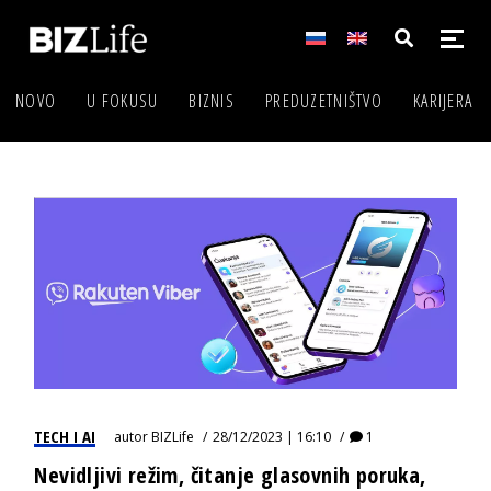
NOVO
U FOKUSU
BIZNIS
PREDUZETNIŠTVO
KARIJERA
TECH I AI
autor
BIZLife
28/12/2023 | 16:10
1
Nevidljivi režim, čitanje glasovnih poruka,