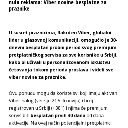
nula reklama: Viber novine besplatne za
praznike
U susret praznicima, Rakuten Viber, globalni
lider u glasovnoj komunikaciji, omogućio je 30-
dnevni besplatan probni period svog premijum
pretplatničkog servisa za sve korisnike u Srbiji,
kako bi uživali u personalizovanom iskustvu
četovanja tokom perioda proslava i videli sve
viber novine za praznike.
Ovu ponudu mogu da koriste svi koji imaju aktivan
Viber nalog (verziju 21.5 ili noviju) i broj
registrovan u Srbiji (+381) i njima će premijum
servis biti
besplatan prvih 30 dana
od dana
aktivacije. Na ovaj način potencijalni pretplatnici