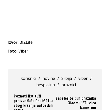
Izvor:
BIZLife
Foto:
Viber
korisnici
/
novine
/
Srbija
/
viber
/
besplatno
/
praznici
Poznati list tuži
Zabeležite duh praznika
proizvođača ChatGPT-a
Xiaomi 13T Leica
zbog kršenja autorskih
kamerom
prava