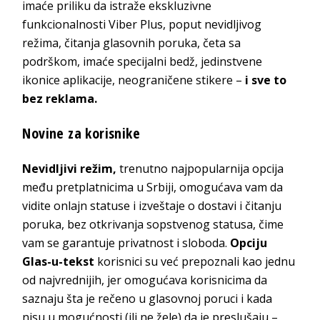
imaće priliku da istraže ekskluzivne
funkcionalnosti Viber Plus, poput nevidljivog
režima, čitanja glasovnih poruka, četa sa
podrškom, imaće specijalni bedž, jedinstvene
ikonice aplikacije, neograničene stikere –
i sve to
bez reklama.
Novine za korisnike
Nevidljivi režim,
trenutno najpopularnija opcija
među pretplatnicima u Srbiji, omogućava vam da
vidite onlajn statuse i izveštaje o dostavi i čitanju
poruka, bez otkrivanja sopstvenog statusa, čime
vam se garantuje privatnost i sloboda.
Opciju
Glas-u-tekst
korisnici su već prepoznali kao jednu
od najvrednijih, jer omogućava korisnicima da
saznaju šta je rečeno u glasovnoj poruci i kada
nisu u mogućnosti (ili ne žele) da je preslušaju –