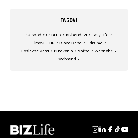
TAGOVI
30 Ispod 30
Bitno
Bizbendovi
Easy Life
Filmovi
HR
Izjava Dana
Odrzime
Poslovne Vesti
Putovanja
Važno
Wannabe
Webmind