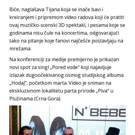
Biće, naglašava Tijana koja se inače bavi i
kreiranjem i pripremom video radova koji će pratiti
ovaj muzičko-scenski 3D spektakl, i pesama koje se
godinama nisu čule na koncertima, odgovarajući
tako na pitanje koje fanovi najčešće postavljaju na
mrežama.
Na konferenciji za medije premijerno je prikazan
novi spot za singl „Pored vode“ koji najavljuje
izlazak dugoočekivanog osmog studijskog albuma
„Hodaj“, početkom marta. Video je sniman na
ekskluzivnom lokalitetu parta prirode „Piva“ u
Plužinama (Crna Gora).