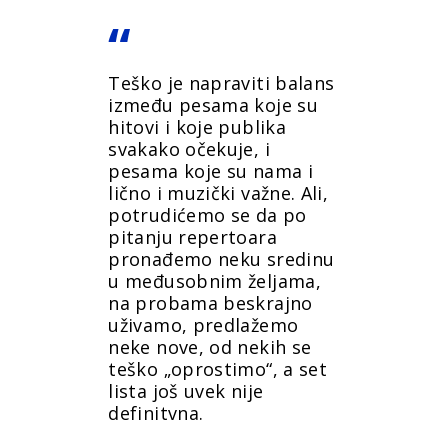
Teško je napraviti balans
između pesama koje su
hitovi i koje publika
svakako očekuje, i
pesama koje su nama i
lično i muzički važne. Ali,
potrudićemo se da po
pitanju repertoara
pronađemo neku sredinu
u međusobnim željama,
na probama beskrajno
uživamo, predlažemo
neke nove, od nekih se
teško „oprostimo“, a set
lista još uvek nije
definitvna.