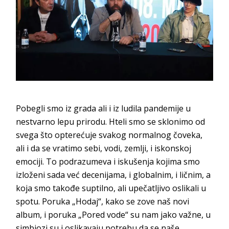
Neverne bebe, Kombank Dvorana
Pobegli smo iz grada ali i iz ludila pandemije u
nestvarno lepu prirodu. Hteli smo se sklonimo od
svega što opterećuje svakog normalnog čoveka,
ali i da se vratimo sebi, vodi, zemlji, i iskonskoj
emociji. To podrazumeva i iskušenja kojima smo
izloženi sada već decenijama, i globalnim, i ličnim, a
koja smo takođe suptilno, ali upečatljivo oslikali u
spotu. Poruka „Hodaj“, kako se zove naš novi
album, i poruka „Pored vode“ su nam jako važne, u
simbiozi su i oslikavaju potrebu da se naše