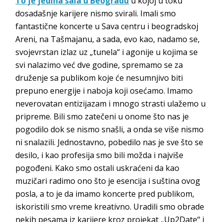
To je jedina sala u Beogradu
u kojoj u toku
dosadašnje karijere nismo svirali. Imali smo
fantastične koncerte u Sava centru i beogradskoj
Areni, na Tašmajanu, a sada, evo kao, nadamo se,
svojevrstan izlaz uz „tunela“ i agonije u kojima se
svi nalazimo već dve godine, spremamo se za
druženje sa publikom koje će nesumnjivo biti
prepuno energije i naboja koji osećamo. Imamo
neverovatan entizijazam i mnogo strasti ulažemo u
pripreme. Bili smo zatečeni u onome što nas je
pogodilo dok se nismo snašli, a onda se više nismo
ni snalazili. Jednostavno, pobedilo nas je sve što se
desilo, i kao profesija smo bili možda i najviše
pogođeni. Kako smo ostali uskraćeni da kao
muzičari radimo ono što je esencija i suština ovog
posla, a to je da imamo koncerte pred publikom,
iskoristili smo vreme kreativno. Uradili smo obrade
nekih pesama iz karijere kroz projekat „Up2Date“ i