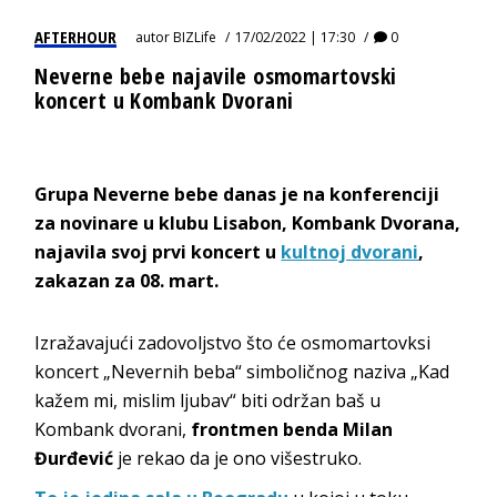
AFTERHOUR
autor
BIZLife
17/02/2022 | 17:30
0
Neverne bebe najavile osmomartovski
koncert u Kombank Dvorani
Grupa Neverne bebe danas je na konferenciji
za novinare u klubu Lisabon, Kombank Dvorana,
najavila svoj prvi koncert u
kultnoj dvorani
,
zakazan za 08. mart.
Izražavajući zadovoljstvo što će osmomartovksi
koncert „Nevernih beba“ simboličnog naziva „Kad
kažem mi, mislim ljubav“ biti održan baš u
Kombank dvorani,
frontmen benda Milan
Đurđević
je rekao da je ono višestruko.