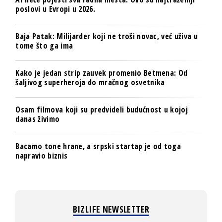
poslovi u Evropi u 2026.
Baja Patak: Milijarder koji ne troši novac, već uživa u
tome što ga ima
Kako je jedan strip zauvek promenio Betmena: Od
šaljivog superheroja do mračnog osvetnika
Osam filmova koji su predvideli budućnost u kojoj
danas živimo
Bacamo tone hrane, a srpski startap je od toga
napravio biznis
BIZLIFE NEWSLETTER