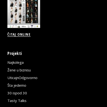
ČITAJ ONLINE
Projekti
Najkolega
Žene u biznisu
UticajnOdgovorno
Šta jedemo
30 ispod 30
Tasty Talks