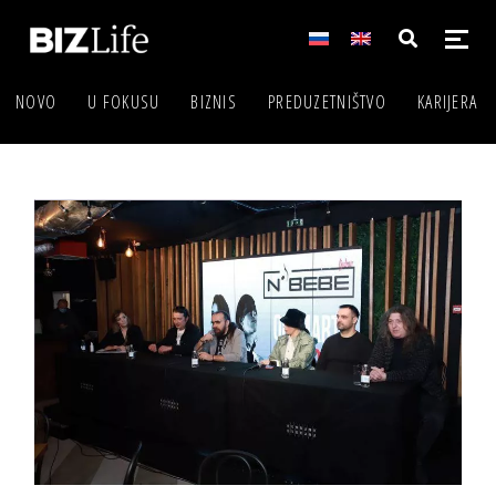
NOVO
U FOKUSU
BIZNIS
PREDUZETNIŠTVO
KARIJERA