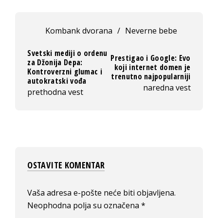
Kombank dvorana
/
Neverne bebe
Svetski mediji o ordenu
Prestigao i Google: Evo
za Džonija Depa:
koji internet domen je
Kontroverzni glumac i
trenutno najpopularniji
autokratski vođa
naredna vest
prethodna vest
OSTAVITE KOMENTAR
Vaša adresa e-pošte neće biti objavljena.
Neophodna polja su označena
*