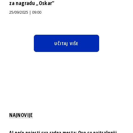
za nagradu „Oskar“
25/09/2025 | 09:00
UČITAJ VIŠE
NAJNOVIJE
AI neće pojesti sva radna mesta: Ovo su najtraženiji