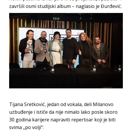
završili osmi studijski album – naglasio je Đurđević.
Neverne bebe, Kombank Dvorana
Tijana Sretković, jedan od vokala, deli Milanovo
uzbuđenje i ističe da nije nimalo lako posle skoro
30 godina karijere napraviti repertoar koji je biti
svima „po volji“: