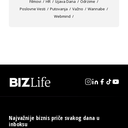
Filmovi
HR
Izjava Dana
Odrzime
Poslovne Vesti
Putovanja
Važno
Wannabe
Webmind
Najvažnije biznis priče svakog dana u
inboksu