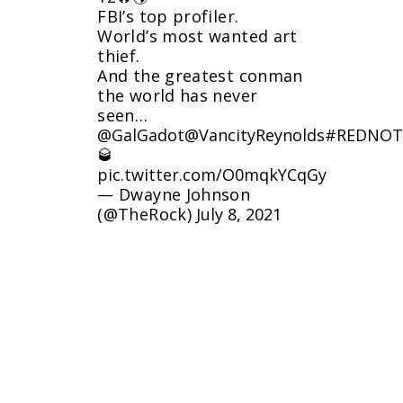
FBI’s top profiler.
World’s most wanted art
thief.
And the greatest conman
the world has never
seen…
@GalGadot
@VancityReynolds
#REDNOT
🥃
pic.twitter.com/O0mqkYCqGy
— Dwayne Johnson
(@TheRock)
July 8, 2021