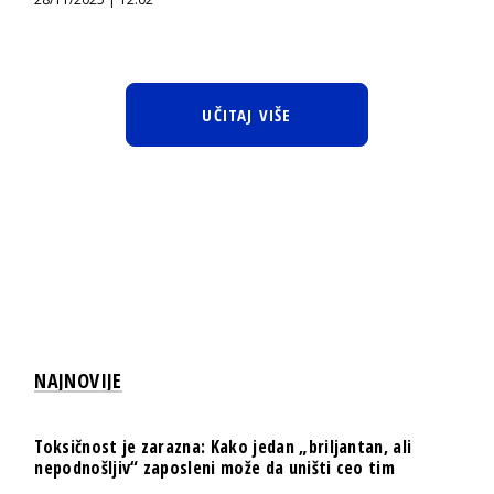
UČITAJ VIŠE
NAJNOVIJE
Toksičnost je zarazna: Kako jedan „briljantan, ali
nepodnošljiv“ zaposleni može da uništi ceo tim