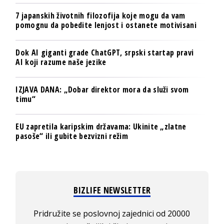
7 japanskih životnih filozofija koje mogu da vam
pomognu da pobedite lenjost i ostanete motivisani
Dok AI giganti grade ChatGPT, srpski startap pravi
AI koji razume naše jezike
IZJAVA DANA: „Dobar direktor mora da služi svom
timu“
EU zapretila karipskim državama: Ukinite „zlatne
pasoše“ ili gubite bezvizni režim
BIZLIFE NEWSLETTER
Pridružite se poslovnoj zajednici od 20000