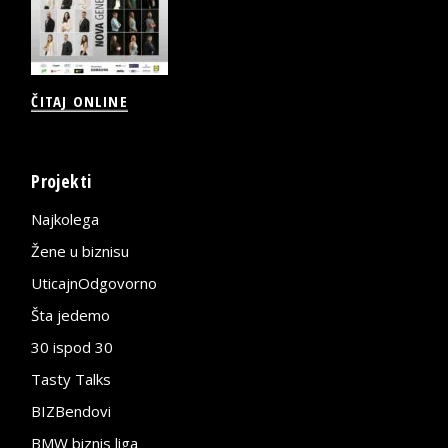
ČITAJ ONLINE
Projekti
Najkolega
Žene u biznisu
UticajnOdgovorno
Šta jedemo
30 ispod 30
Tasty Talks
BIZBendovi
BMW biznis liga