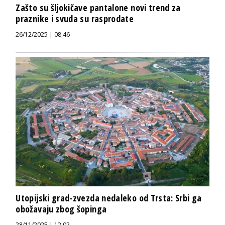
Zašto su šljokičave pantalone novi trend za
praznike i svuda su rasprodate
26/12/2025 | 08:46
Utopijski grad-zvezda nedaleko od Trsta: Srbi ga
obožavaju zbog šopinga
28/11/2025 | 12:02