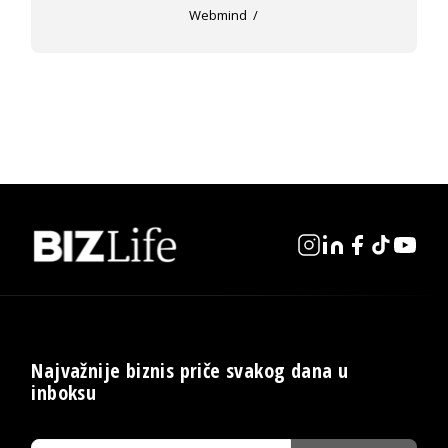
Webmind
Najvažnije biznis priče svakog dana u
inboksu