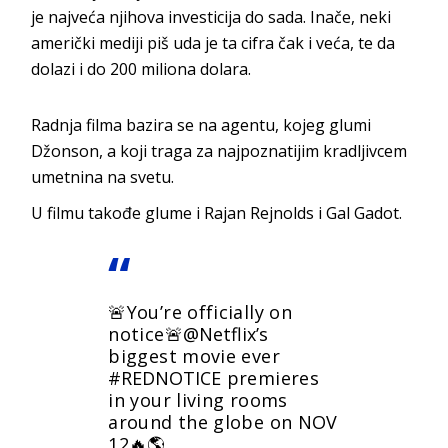
je najveća njihova investicija do sada. Inače, neki
američki mediji piš uda je ta cifra čak i veća, te da
dolazi i do 200 miliona dolara.
Radnja filma bazira se na agentu, kojeg glumi
Džonson, a koji traga za najpoznatijim kradljivcem
umetnina na svetu.
U filmu takođe glume i Rajan Rejnolds i Gal Gadot.
🚨You’re officially on
notice🚨
@Netflix
’s
biggest movie ever
#REDNOTICE
premieres
in your living rooms
around the globe on NOV
12🔥🌎