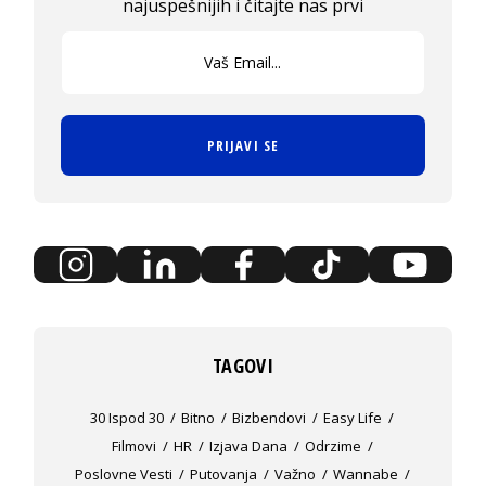
najuspešnijih i čitajte nas prvi
PRIJAVI SE
TAGOVI
30 Ispod 30
Bitno
Bizbendovi
Easy Life
Filmovi
HR
Izjava Dana
Odrzime
Poslovne Vesti
Putovanja
Važno
Wannabe