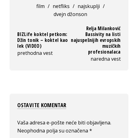
film
/
netfliks
/
najskuplji
/
dvejn džonson
Relja Milanković
BIZLife koktel petkom:
Bassivity na listi
Džin tonik – koktel kao
najuspešnijih evropskih
lek (VIDEO)
muzičkih
profesionalaca
prethodna vest
naredna vest
OSTAVITE KOMENTAR
Vaša adresa e-pošte neće biti objavljena.
Neophodna polja su označena
*