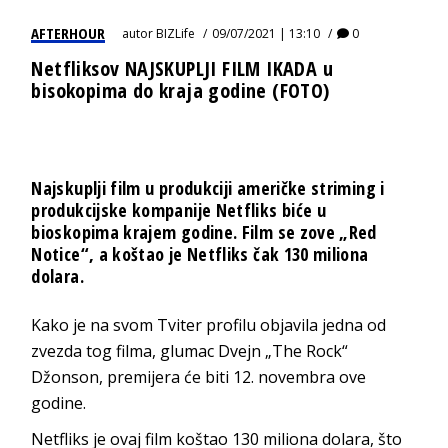
AFTERHOUR
autor
BIZLife
09/07/2021 | 13:10
0
Netfliksov NAJSKUPLJI FILM IKADA u
bisokopima do kraja godine (FOTO)
Najskuplji film u produkciji američke striming i
produkcijske kompanije Netfliks biće u
bioskopima krajem godine. Film se zove „Red
Notice“, a koštao je Netfliks čak 130 miliona
dolara.
Kako je na svom Tviter profilu objavila jedna od
zvezda tog filma, glumac Dvejn „The Rock“
Džonson, premijera će biti 12. novembra ove
godine.
Netfliks je ovaj film koštao 130 miliona dolara, što