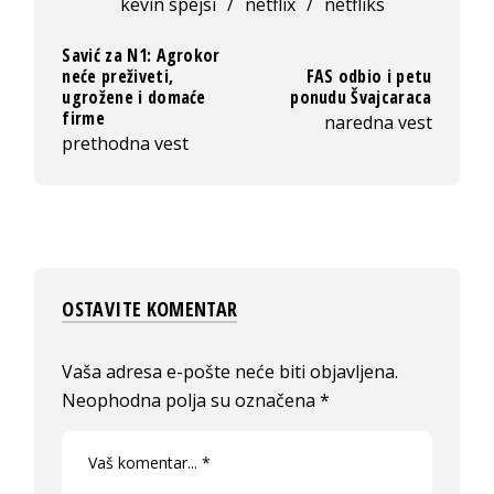
kevin spejsi
/
netflix
/
netfliks
Savić za N1: Agrokor
neće preživeti,
FAS odbio i petu
ugrožene i domaće
ponudu Švajcaraca
firme
naredna vest
prethodna vest
OSTAVITE KOMENTAR
Vaša adresa e-pošte neće biti objavljena.
Neophodna polja su označena
*