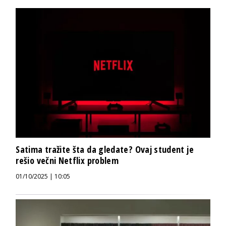
Satima tražite šta da gledate? Ovaj student je
rešio večni Netflix problem
01/10/2025 | 10:05