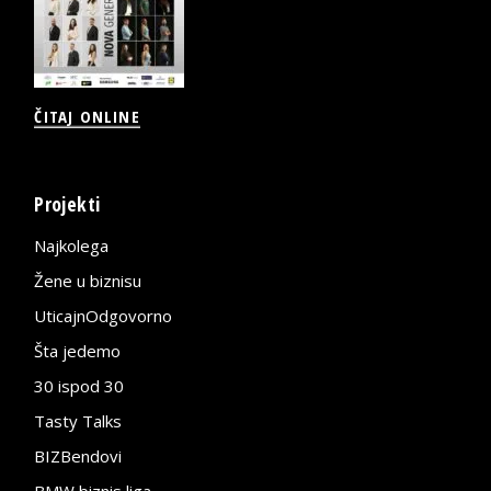
ČITAJ ONLINE
Projekti
Najkolega
Žene u biznisu
UticajnOdgovorno
Šta jedemo
30 ispod 30
Tasty Talks
BIZBendovi
BMW biznis liga