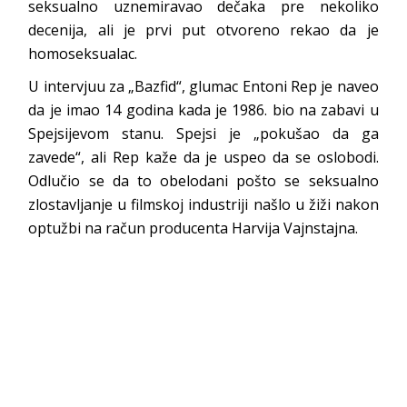
seksualno uznemiravao dečaka pre nekoliko
decenija, ali je prvi put otvoreno rekao da je
homoseksualac.
U intervjuu za „Bazfid“, glumac Entoni Rep je naveo
da je imao 14 godina kada je 1986. bio na zabavi u
Spejsijevom stanu. Spejsi je „pokušao da ga
zavede“, ali Rep kaže da je uspeo da se oslobodi.
Odlučio se da to obelodani pošto se seksualno
zlostavljanje u filmskoj industriji našlo u žiži nakon
optužbi na račun producenta Harvija Vajnstajna.