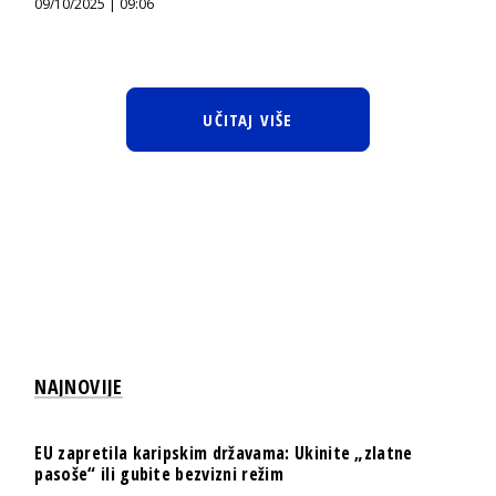
09/10/2025 | 09:06
UČITAJ VIŠE
NAJNOVIJE
EU zapretila karipskim državama: Ukinite „zlatne
pasoše“ ili gubite bezvizni režim