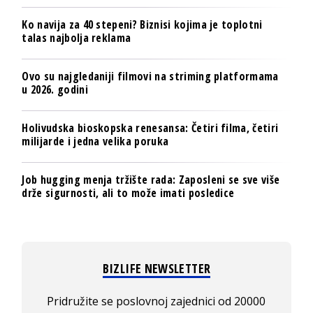
Ko navija za 40 stepeni? Biznisi kojima je toplotni
talas najbolja reklama
Ovo su najgledaniji filmovi na striming platformama
u 2026. godini
Holivudska bioskopska renesansa: Četiri filma, četiri
milijarde i jedna velika poruka
Job hugging menja tržište rada: Zaposleni se sve više
drže sigurnosti, ali to može imati posledice
BIZLIFE NEWSLETTER
Pridružite se poslovnoj zajednici od 20000