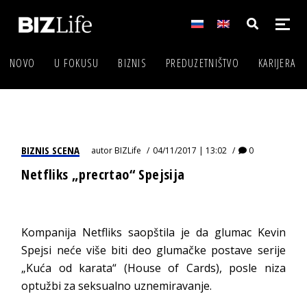
NOVO
U FOKUSU
BIZNIS
PREDUZETNIŠTVO
KARIJERA
BIZNIS SCENA
autor
BIZLife
04/11/2017 | 13:02
0
Netfliks „precrtao“ Spejsija
Kompanija Netfliks saopštila je da glumac Kevin
Spejsi neće više biti deo glumačke postave serije
„Kuća od karata“ (House of Cards), posle niza
optužbi za seksualno uznemiravanje.