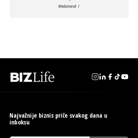
Webmind
Najvažnije biznis priče svakog dana u
inboksu