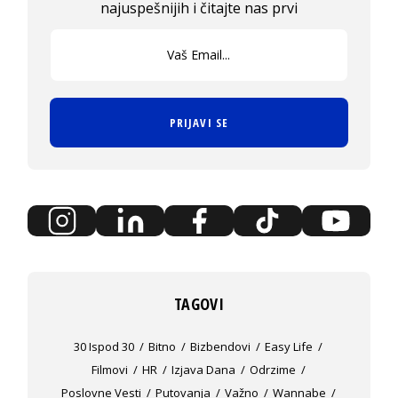
najuspešnijih i čitajte nas prvi
PRIJAVI SE
TAGOVI
30 Ispod 30
Bitno
Bizbendovi
Easy Life
Filmovi
HR
Izjava Dana
Odrzime
Poslovne Vesti
Putovanja
Važno
Wannabe