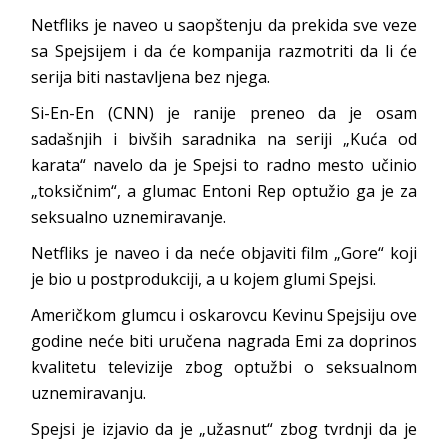
Netfliks je naveo u saopštenju da prekida sve veze
sa Spejsijem i da će kompanija razmotriti da li će
serija biti nastavljena bez njega.
Si-En-En (CNN) je ranije preneo da je osam
sadašnjih i bivših saradnika na seriji „Kuća od
karata“ navelo da je Spejsi to radno mesto učinio
„toksičnim“, a glumac Entoni Rep optužio ga je za
seksualno uznemiravanje.
Netfliks je naveo i da neće objaviti film „Gore“ koji
je bio u postprodukciji, a u kojem glumi Spejsi.
Američkom glumcu i oskarovcu Kevinu Spejsiju ove
godine neće biti uručena nagrada Emi za doprinos
kvalitetu televizije zbog optužbi o seksualnom
uznemiravanju.
Spejsi je izjavio da je „užasnut“ zbog tvrdnji da je