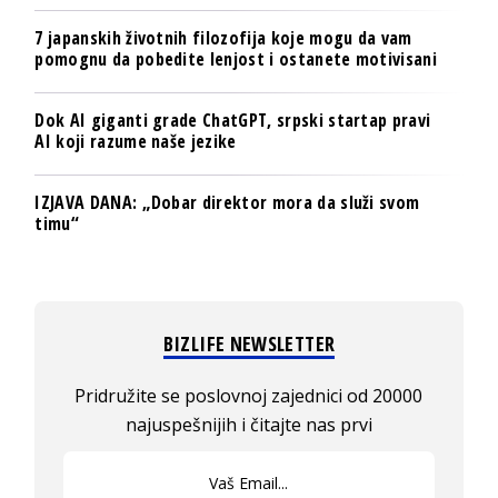
7 japanskih životnih filozofija koje mogu da vam
pomognu da pobedite lenjost i ostanete motivisani
Dok AI giganti grade ChatGPT, srpski startap pravi
AI koji razume naše jezike
IZJAVA DANA: „Dobar direktor mora da služi svom
timu“
BIZLIFE NEWSLETTER
Pridružite se poslovnoj zajednici od 20000
najuspešnijih i čitajte nas prvi