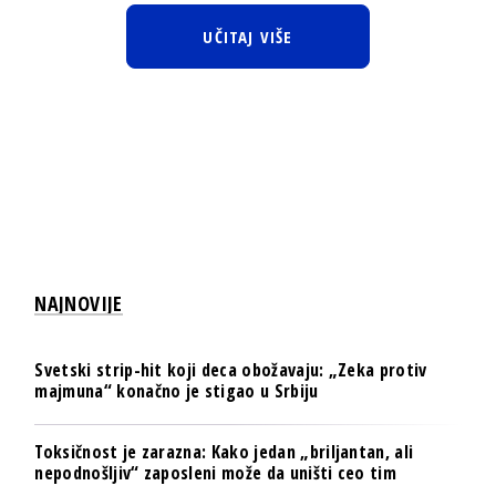
UČITAJ VIŠE
NAJNOVIJE
Svetski strip-hit koji deca obožavaju: „Zeka protiv
majmuna“ konačno je stigao u Srbiju
Toksičnost je zarazna: Kako jedan „briljantan, ali
nepodnošljiv“ zaposleni može da uništi ceo tim