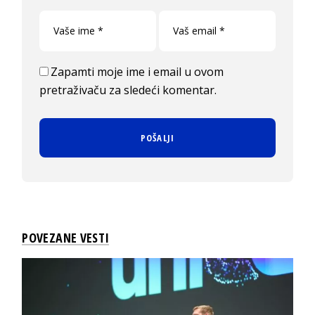
Zapamti moje ime i email u ovom
pretraživaču za sledeći komentar.
POVEZANE VESTI