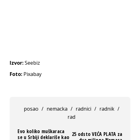
Izvor:
Seebiz
Foto:
Pixabay
posao
/
nemacka
/
radnici
/
radnik
/
rad
Evo koliko muškaraca
25 odsto VEĆA PLATA za
se u Srbiji deklariše kao