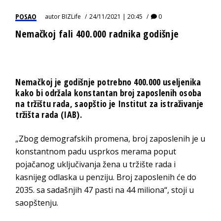
POSAO
autor
BIZLife
24/11/2021 | 20:45
0
Nemačkoj fali 400.000 radnika godišnje
Nemačkoj je godišnje potrebno 400.000 useljenika
kako bi održala konstantan broj zaposlenih osoba
na tržištu rada, saopštio je Institut za istraživanje
tržišta rada (IAB).
„Zbog demografskih promena, broj zaposlenih je u
konstantnom padu usprkos merama poput
pojačanog uključivanja žena u tržište rada i
kasnijeg odlaska u penziju. Broj zaposlenih će do
2035. sa sadašnjih 47 pasti na 44 miliona“, stoji u
saopštenju.