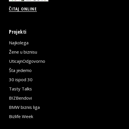
ČITAJ ONLINE
Projekti
Najkolega
Žene u biznisu
UticajnOdgovorno
Šta jedemo
30 ispod 30
Tasty Talks
BIZBendovi
BMW biznis liga
Bizlife Week