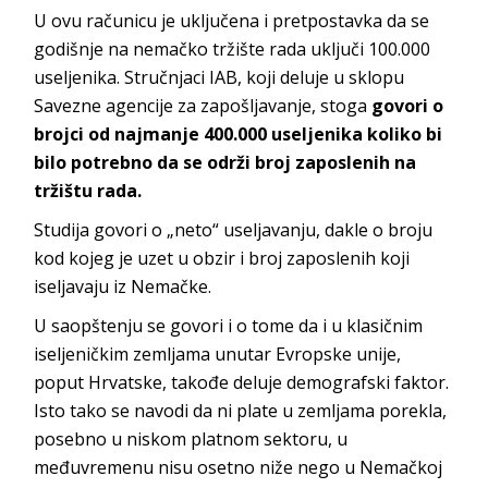
U ovu računicu je uključena i pretpostavka da se
godišnje na nemačko tržište rada uključi 100.000
useljenika. Stručnjaci IAB, koji deluje u sklopu
Savezne agencije za zapošljavanje, stoga
govori o
brojci od najmanje 400.000 useljenika koliko bi
bilo potrebno da se održi broj zaposlenih na
tržištu rada.
Studija govori o „neto“ useljavanju, dakle o broju
kod kojeg je uzet u obzir i broj zaposlenih koji
iseljavaju iz Nemačke.
U saopštenju se govori i o tome da i u klasičnim
iseljeničkim zemljama unutar Evropske unije,
poput Hrvatske, takođe deluje demografski faktor.
Isto tako se navodi da ni plate u zemljama porekla,
posebno u niskom platnom sektoru, u
međuvremenu nisu osetno niže nego u Nemačkoj