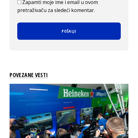
Zapamti moje ime i email u ovom
pretraživaču za sledeći komentar.
POVEZANE VESTI