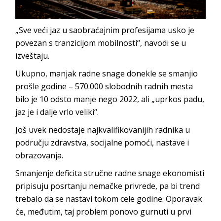
„Sve veći jaz u saobraćajnim profesijama usko je
povezan s tranzicijom mobilnosti“, navodi se u
izveštaju.
Ukupno, manjak radne snage donekle se smanjio
prošle godine – 570.000 slobodnih radnih mesta
bilo je 10 odsto manje nego 2022, ali „uprkos padu,
jaz je i dalje vrlo veliki“.
Još uvek nedostaje najkvalifikovanijih radnika u
području zdravstva, socijalne pomoći, nastave i
obrazovanja.
Smanjenje deficita stručne radne snage ekonomisti
pripisuju posrtanju nemačke privrede, pa bi trend
trebalo da se nastavi tokom cele godine. Oporavak
će, međutim, taj problem ponovo gurnuti u prvi