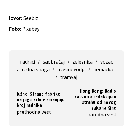
Izvor:
Seebiz
Foto:
Pixabay
radnici
/
saobračaj
/
zeleznica
/
vozac
/
radna snaga
/
masinovodja
/
nemacka
/
tramvaj
Hong Kong: Radio
Južne: Strane fabrike
zatvorio redakciju u
na jugu Srbije smanjuju
strahu od novog
broj radnika
zakona Kine
prethodna vest
naredna vest