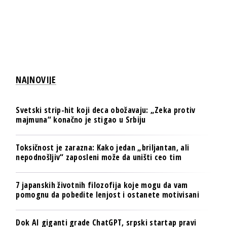
NAJNOVIJE
Svetski strip-hit koji deca obožavaju: „Zeka protiv
majmuna“ konačno je stigao u Srbiju
Toksičnost je zarazna: Kako jedan „briljantan, ali
nepodnošljiv“ zaposleni može da uništi ceo tim
7 japanskih životnih filozofija koje mogu da vam
pomognu da pobedite lenjost i ostanete motivisani
Dok AI giganti grade ChatGPT, srpski startap pravi