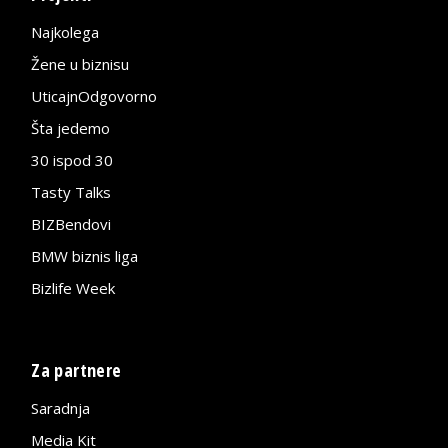
Najkolega
Žene u biznisu
UticajnOdgovorno
Šta jedemo
30 ispod 30
Tasty Talks
BIZBendovi
BMW biznis liga
Bizlife Week
Za partnere
Saradnja
Media Kit