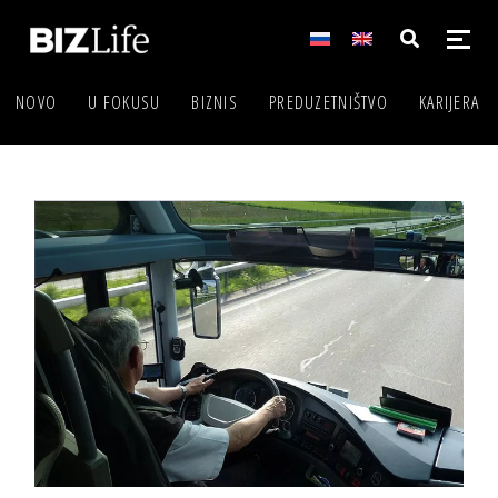
NOVO
U FOKUSU
BIZNIS
PREDUZETNIŠTVO
KARIJERA