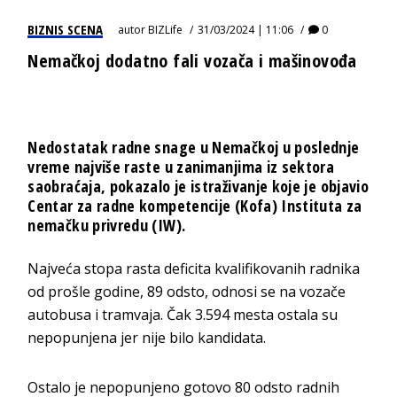
BIZNIS SCENA
autor
BIZLife
31/03/2024 | 11:06
0
Nemačkoj dodatno fali vozača i mašinovođa
Nedostatak radne snage u Nemačkoj u poslednje
vreme najviše raste u zanimanjima iz sektora
saobraćaja, pokazalo je istraživanje koje je objavio
Centar za radne kompetencije (Kofa) Instituta za
nemačku privredu (IW).
Najveća stopa rasta deficita kvalifikovanih radnika
od prošle godine, 89 odsto, odnosi se na vozače
autobusa i tramvaja. Čak 3.594 mesta ostala su
nepopunjena jer nije bilo kandidata.
Ostalo je nepopunjeno gotovo 80 odsto radnih