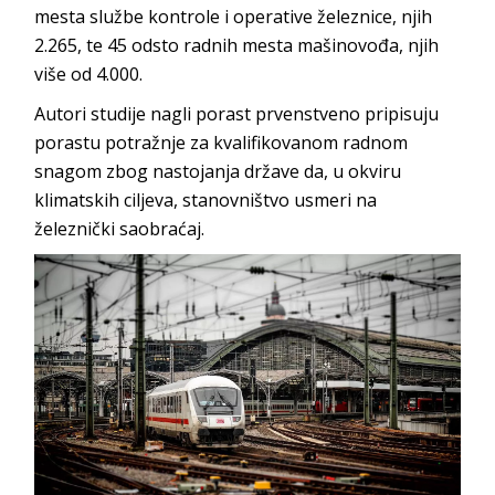
mesta službe kontrole i operative železnice, njih
2.265, te 45 odsto radnih mesta mašinovođa, njih
više od 4.000.
Autori studije nagli porast prvenstveno pripisuju
porastu potražnje za kvalifikovanom radnom
snagom zbog nastojanja države da, u okviru
klimatskih ciljeva, stanovništvo usmeri na
železnički saobraćaj.