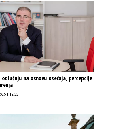
i odlučuju na osnovu osećaja, percepcije
erenja
026 | 12:33