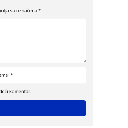
olja su označena
*
edeći komentar.