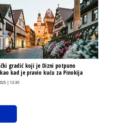
ki gradić koji je Dizni potpuno
ikao kad je pravio kuću za Pinokija
025 | 12:30