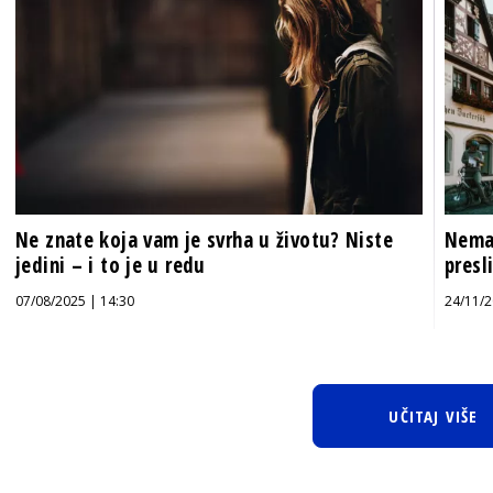
Ne znate koja vam je svrha u životu? Niste
Nemač
jedini – i to je u redu
presl
07/08/2025 | 14:30
24/11/2
UČITAJ VIŠE