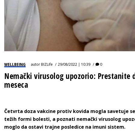
WELLBEING
autor
BIZLife
29/08/2022 | 10:39
0
Nemački virusolog upozorio: Prestanite d
meseca
Četvrta doza vakcine protiv kovida mogla savetuje se 
težih formi bolesti, a poznati nemački virusolog upoz
moglo da ostavi trajne posledice na imuni sistem.