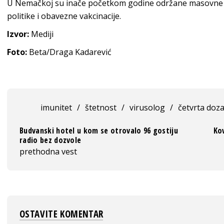
U Nemačkoj su inače početkom godine održane masovne 
politike i obavezne vakcinacije.
Izvor:
Mediji
Foto:
Beta/Draga Kadarević
imunitet
/
štetnost
/
virusolog
/
četvrta doz
Budvanski hotel u kom se otrovalo 96 gostiju
Kov
radio bez dozvole
prethodna vest
OSTAVITE KOMENTAR