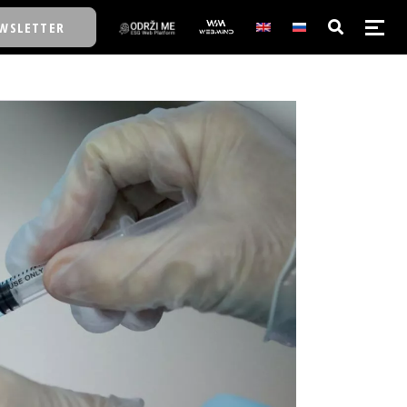
WSLETTER
E/SCHOOL
E/SCHOOL
A
A