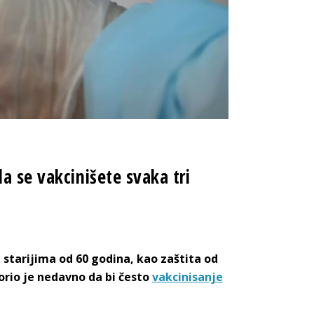
a se vakcinišete svaka tri
starijima od 60 godina, kao zaštita od
orio je nedavno da bi često
vakcinisanje