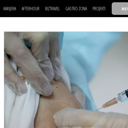
KARIJERA
AFTERHOUR
BIZTRAVEL
GASTRO ZONA
PROJEKTI
NE
POSAO
FILM I SCENA
NAJKOLEGA
LJUDI (HR)
KNJIGE
TASTY TALKS
POSAO
FILM I SCENA
NAJKOLEGA
JE
MOJ UGAO
AUTO SVET
30 ISPOD 30
LJUDI (HR)
KNJIGE
TASTY TALKS
USAVRŠAVANJE
STIL
BACK TO OFFIC
JE
MOJ UGAO
AUTO SVET
30 ISPOD 30
KNOW-HOW
WELLBEING
BIZBENDOVI
USAVRŠAVANJE
STIL
BACK TO OFFIC
BIZKOLEGIJUM
KNOW-HOW
WELLBEING
BIZBENDOVI
BMW BIZNIS LIG
BIZKOLEGIJUM
BIZLIFE WEEK
BMW BIZNIS LIG
IZJAVA GODINE
BIZLIFE WEEK
IZJAVA GODINE