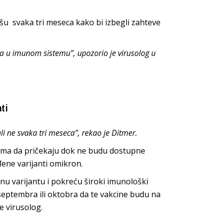
išu svaka tri meseca kako bi izbegli zahteve
a u imunom sistemu”, upozorio je virusolog u
ti
i ne svaka tri meseca”, rekao je Ditmer.
ntima da pričekaju dok ne budu dostupne
ene varijanti omikron.
nu varijantu i pokreću široki imunološki
septembra ili oktobra da te vakcine budu na
e virusolog.