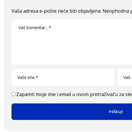
Vaša adresa e-pošte neće biti objavljena.
Neophodna p
Zapamti moje ime i email u ovom pretraživaču za sl