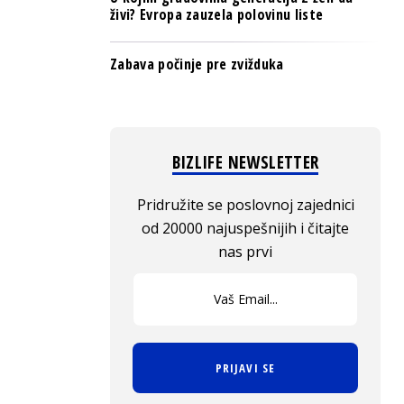
živi? Evropa zauzela polovinu liste
Zabava počinje pre zvižduka
BIZLIFE NEWSLETTER
Pridružite se poslovnoj zajednici
od 20000 najuspešnijih i čitajte
nas prvi
PRIJAVI SE