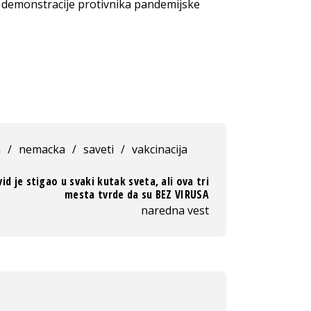
demonstracije protivnika pandemijske
a
/
nemacka
/
saveti
/
vakcinacija
id je stigao u svaki kutak sveta, ali ova tri
mesta tvrde da su BEZ VIRUSA
naredna vest