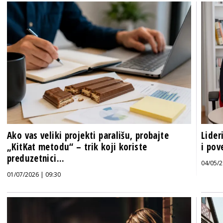
Ako vas veliki projekti parališu, probajte
Lider
„KitKat metodu“ – trik koji koriste
i pov
preduzetnici...
04/05/2
01/07/2026 | 09:30