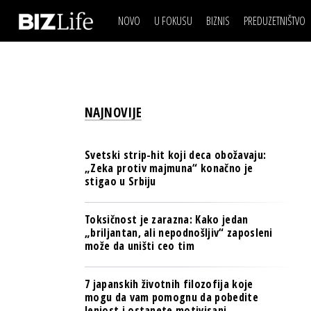
NOVO
U FOKUSU
BIZNIS
PREDUZETNIŠTVO
IZJAVA DANA
BIZNIS SCENA
VIDEO
REAL ESTATE
IZJAVA DANA
BIZNIS SCENA
BREND I KOMUNIKACI
VIDEO
REAL ESTATE
ESG & ENERGY
NAJNOVIJE
BREND I KOMUNIKACI
BANKE
ESG & ENERGY
OSIGURANJE
Svetski strip-hit koji deca obožavaju:
BANKE
„Zeka protiv majmuna“ konačno je
TECH I AI
stigao u Srbiju
OSIGURANJE
BIZNIS & SPORT
TECH I AI
Toksičnost je zarazna: Kako jedan
PULS REGIONA
„briljantan, ali nepodnošljiv“ zaposleni
BIZNIS & SPORT
može da uništi ceo tim
NOVO NA RAFU
PULS REGIONA
7 japanskih životnih filozofija koje
NOVO NA RAFU
mogu da vam pomognu da pobedite
lenjost i ostanete motivisani