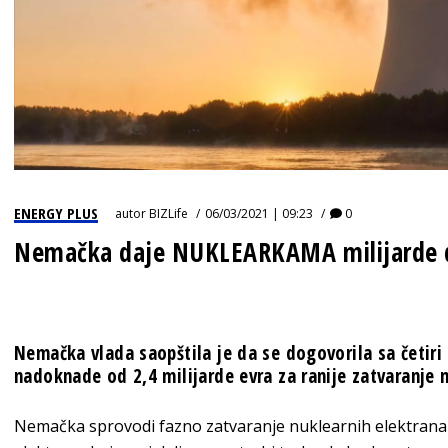
ENERGY PLUS
autor
BIZLife
06/03/2021 | 09:23
0
Nemačka daje NUKLEARKAMA milijarde 
Nemačka vlada saopštila je da se dogovorila sa četiri
nadoknade od 2,4 milijarde evra za ranije zatvaranje n
Nemačka sprovodi fazno zatvaranje nuklearnih elektrana 