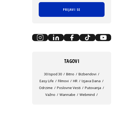
PRIJAVI SE
TAGOVI
30 Ispod 30
Bitno
Bizbendovi
Easy Life
Filmovi
HR
Izjava Dana
Odrzime
Poslovne Vesti
Putovanja
Važno
Wannabe
Webmind