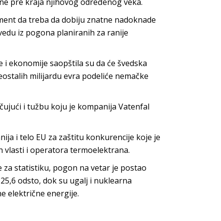
ene pre kraja njihovog određenog veka.
ment da treba da dobiju znatne nadoknade
zvedu iz pogona planiranih za ranije
 i ekonomije saopštila su da će švedska
Preostalih milijardu evra podeliće nemačke
ujući i tužbu koju je kompanija Vatenfal
 i telo EU za zaštitu konkurencije koje je
vlasti i operatora termoelektrana.
za statistiku, pogon na vetar je postao
25,6 odsto, dok su ugalj i nuklearna
e električne energije.