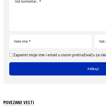
Zapamti moje ime i email u ovom pretraživaču za sl
POVEZANE VESTI