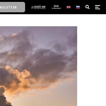
WSLETTER
E/SCHOOL
E/SCHOOL
A
A