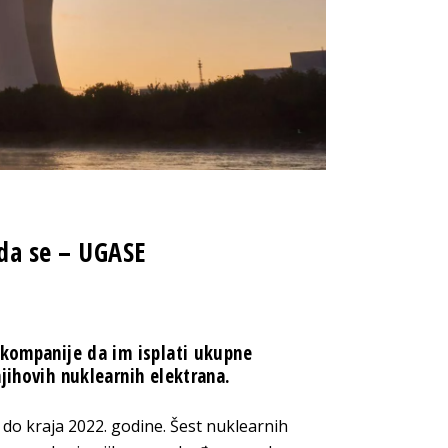
da se – UGASE
 kompanije da im isplati ukupne
jihovih nuklearnih elektrana.
do kraja 2022. godine. Šest nuklearnih