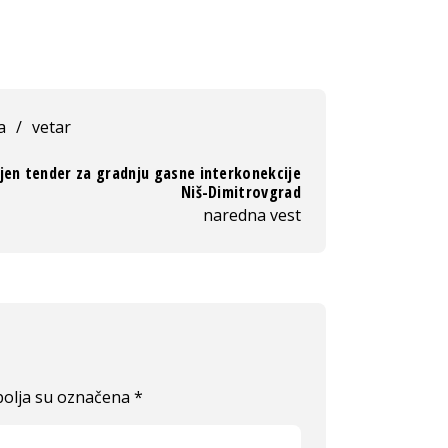
a
/
vetar
jen tender za gradnju gasne interkonekcije
Niš-Dimitrovgrad
naredna vest
olja su označena
*