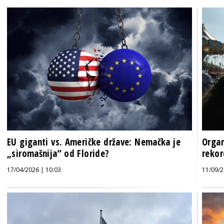
EU giganti vs. Američke države: Nemačka je
Organ
„siromašnija” od Floride?
rekor
17/04/2026 | 10:03
11/09/2