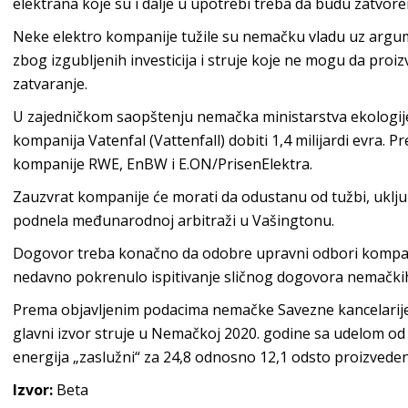
elektrana koje su i dalje u upotrebi treba da budu zatvor
Neke elektro kompanije tužile su nemačku vladu uz argu
zbog izgubljenih investicija i struje koje ne mogu da proi
zatvaranje.
U zajedničkom saopštenju nemačka ministarstva ekologije
kompanija Vatenfal (Vattenfall) dobiti 1,4 milijardi evra. 
kompanije RWE, EnBW i E.ON/PrisenElektra.
Zauzvrat kompanije će morati da odustanu od tužbi, uključ
podnela međunarodnoj arbitraži u Vašingtonu.
Dogovor treba konačno da odobre upravni odbori kompanija
nedavno pokrenulo ispitivanje sličnog dogovora nemačkih 
Prema objavljenim podacima nemačke Savezne kancelarije 
glavni izvor struje u Nemačkoj 2020. godine sa udelom od 
energija „zaslužni“ za 24,8 odnosno 12,1 odsto proizveden
Izvor:
Beta