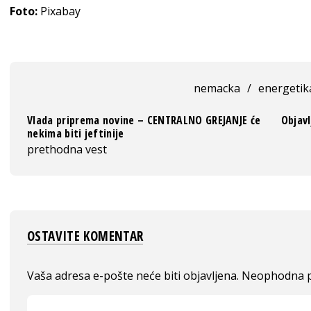
Foto:
Pixabay
nemacka
/
energetik
Vlada priprema novine – CENTRALNO GREJANJE će
Objavl
nekima biti jeftinije
prethodna vest
OSTAVITE KOMENTAR
Vaša adresa e-pošte neće biti objavljena.
Neophodna p