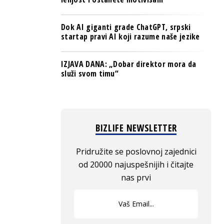
Dok AI giganti grade ChatGPT, srpski
startap pravi AI koji razume naše jezike
IZJAVA DANA: „Dobar direktor mora da
služi svom timu“
BIZLIFE NEWSLETTER
Pridružite se poslovnoj zajednici
od 20000 najuspešnijih i čitajte
nas prvi