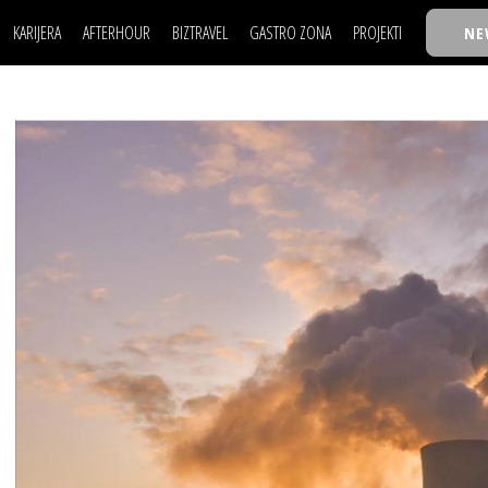
KARIJERA
AFTERHOUR
BIZTRAVEL
GASTRO ZONA
PROJEKTI
NE
POSAO
FILM I SCENA
NAJKOLEGA
LJUDI (HR)
KNJIGE
TASTY TALKS
POSAO
FILM I SCENA
NAJKOLEGA
JE
MOJ UGAO
AUTO SVET
30 ISPOD 30
LJUDI (HR)
KNJIGE
TASTY TALKS
USAVRŠAVANJE
STIL
BACK TO OFFIC
JE
MOJ UGAO
AUTO SVET
30 ISPOD 30
KNOW-HOW
WELLBEING
BIZBENDOVI
USAVRŠAVANJE
STIL
BACK TO OFFIC
BIZKOLEGIJUM
KNOW-HOW
WELLBEING
BIZBENDOVI
BMW BIZNIS LIG
BIZKOLEGIJUM
BIZLIFE WEEK
BMW BIZNIS LIG
IZJAVA GODINE
BIZLIFE WEEK
IZJAVA GODINE