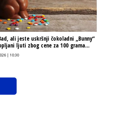
Bad, ali jeste uskršnji čokoladni „Bunny“
opljani ljuti zbog cene za 100 grama...
026 | 10:30