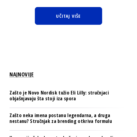
UČITAJ VIŠE
NAJNOVIJE
Zašto je Novo Nordisk tužio Eli Lilly: stručnjaci
objašnjavaju šta stoji iza spora
Zašto neka imena postanu legendarna, a druga
nestanu? Stručnjak za brending otkriva formulu