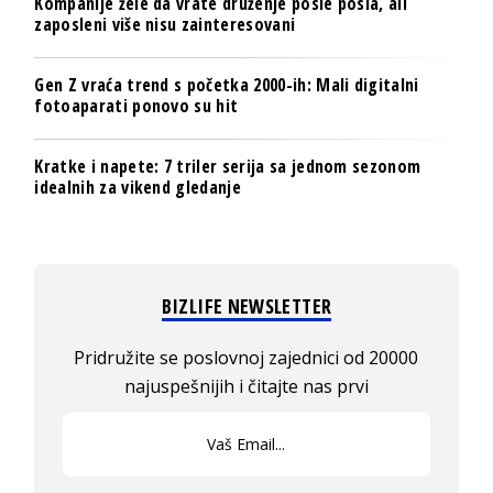
Kompanije žele da vrate druženje posle posla, ali
zaposleni više nisu zainteresovani
Gen Z vraća trend s početka 2000-ih: Mali digitalni
fotoaparati ponovo su hit
Kratke i napete: 7 triler serija sa jednom sezonom
idealnih za vikend gledanje
BIZLIFE NEWSLETTER
Pridružite se poslovnoj zajednici od 20000
najuspešnijih i čitajte nas prvi