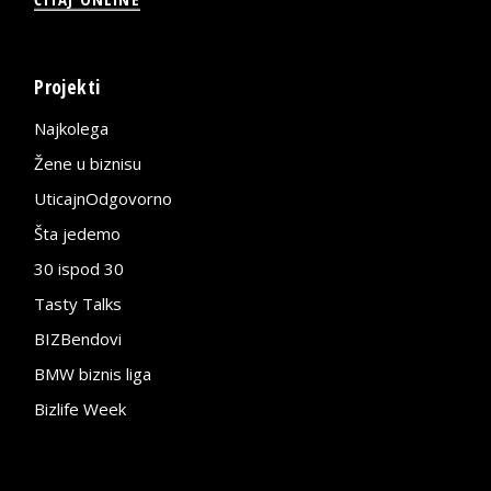
Projekti
Najkolega
Žene u biznisu
UticajnOdgovorno
Šta jedemo
30 ispod 30
Tasty Talks
BIZBendovi
BMW biznis liga
Bizlife Week